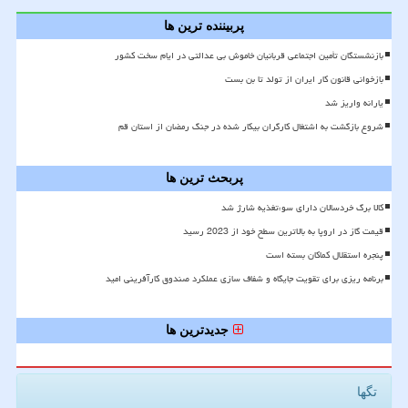
پربیننده ترین ها
بازنشستگان تأمین اجتماعی قربانیان خاموش بی عدالتی در ایام سخت کشور
بازخوانی قانون کار ایران از تولد تا بن بست
یارانه واریز شد
شروع بازگشت به اشتغال کارگران بیکار شده در جنگ رمضان از استان قم
پربحث ترین ها
کالا برگ خردسالان دارای سوءتغذیه شارژ شد
قیمت گاز در اروپا به بالاترین سطح خود از 2023 رسید
پنجره استقلال کماکان بسته است
برنامه ریزی برای تقویت جایگاه و شفاف سازی عملکرد صندوق کارآفرینی امید
جدیدترین ها
تگها