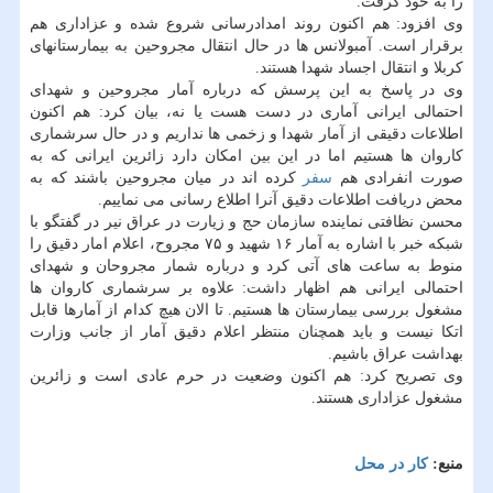
را به خود گرفت.
وی افزود: هم اكنون روند امدادرسانی شروع شده و عزاداری هم
برقرار است. آمبولانس ها در حال انتقال مجروحین به بیمارستانهای
كربلا و انتقال اجساد شهدا هستند.
وی در پاسخ به این پرسش كه درباره آمار مجروحین و شهدای
احتمالی ایرانی آماری در دست هست یا نه، بیان كرد: هم اكنون
اطلاعات دقیقی از آمار شهدا و زخمی ها نداریم و در حال سرشماری
كاروان ها هستیم اما در این بین امكان دارد زائرین ایرانی كه به
صورت انفرادی هم
سفر
كرده اند در میان مجروحین باشند كه به
محض دریافت اطلاعات دقیق آنرا اطلاع رسانی می نماییم.
محسن نظافتی نماینده سازمان حج و زیارت در عراق نیر در گفتگو با
شبكه خبر با اشاره به آمار ۱۶ شهید و ۷۵ مجروح، اعلام امار دقیق را
منوط به ساعت های آتی كرد و درباره شمار مجروحان و شهدای
احتمالی ایرانی هم اظهار داشت: علاوه بر سرشماری كاروان ها
مشغول بررسی بیمارستان ها هستیم. تا الان هیچ كدام از آمارها قابل
اتكا نیست و باید همچنان منتظر اعلام دقیق آمار از جانب وزارت
بهداشت عراق باشیم.
وی تصریح كرد: هم اكنون وضعیت در حرم عادی است و زائرین
مشغول عزاداری هستند.
منبع:
كار در محل