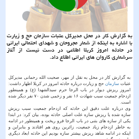
به گزارش كار در محل مدیركل عتبات سازمان حج و زیارت
با اشاره به اینكه از شمار مجروحان و شهدای احتمالی ایرانی
در حادثه امروز كربلا اطلاعی در دست نیست از آغاز
سرشماری كاروان های ایرانی اطلاع داد.
به گزارش كار در محل به نقل از مهر، صحبت الله رحمانی مدیركل
عتبات
سازمان
حج و زیارت درباره حادثه امروز در كربلا اظهار داشت:
امروز ریزش دیوار در باب الرجا حرم سیدالشهدا (ع) و همینطور
ازدحام جمعیت سبب شهادت ۱۶ نفر و زخمی شدن ۷۰ نفر دیگر شده
است.
وی درباره علت دقیق این حادثه كه ازدحام جمعیت سبب ریزش
سازه شده یا ریزش سازه علت اصلی حادثه بوده، بیان كرد: در ابتدا
یكی از سازه های بتنی در باب الرجا فرو ریخت و همینطور در ادامه
به خاطر ازدحام زیاد جمعیت، زائرین روی هم افتادند و بنابراین و
اینكه در ادامه شاهد ریزش بیشتر سازه بودیم این حادثه ابعاد دیگری