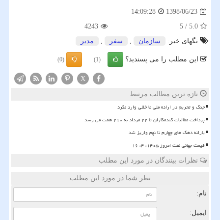
1398/06/23
14:09:28
4243
5
/
5.0
تگهای خبر:
سازمان
,
سفر
,
مدیر
این مطلب را می پسندید؟
(0)
(1)
X
تازه ترین مطالب مرتبط
جنگ و تحریم در اراده ملی ما خللی وارد نکرد
پرداخت مطالبات گندمکاران تا ۲۲ مرداد به ۲۱۰ همت می رسد
یارانه دهک های چهارم تا نهم واریز شد
قیمت جهانی نفت امروز ۱۴۰۵، ۴، ۱۶
نظرات بینندگان در مورد این مطلب
نظر شما در مورد این مطلب
نام:
ایمیل: