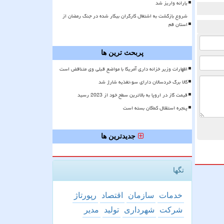
یارانه واریز شد
شروع بازگشت به اشتغال کارگران بیکار شده در جنگ رمضان از
استان قم
پربحث ترین ها
اظهارات وزیر خزانه داری آمریکا با مواضع قبلی وی متناقض است
کالا برگ خردسالان دارای سوءتغذیه شارژ شد
قیمت گاز در اروپا به بالاترین سطح خود از 2023 رسید
پنجره استقلال کماکان بسته است
جدیدترین ها
تگها
خدمات
سازمان
اقتصاد
رپورتاژ
شركت
شهرداری
تولید
مدیر