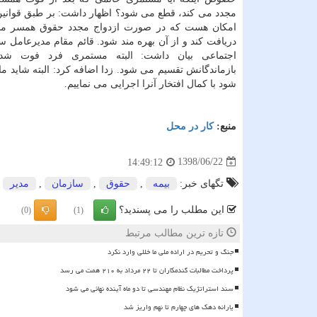
مجدد می كند، قطع می شود؟ اظهار داشت: بر طبق قوانین
امكان هست كه در صورت ازدواج مجدد حقوق همسر مح
دریافت كند و از آن بهره مند شود. قائم مقام مدیرعامل س
اجتماعی بیان داشت: البته مستمری فرد فوت شده
بازماندگانش تقسیم می شود. زدا اضافه كرد: البته شاید م
شود با كمال افتخار آنرا اجرایی می نماییم.
منبع:
كار در محل
1398/06/22
14:49:12
تگهای خبر:
بیمه
,
حقوق
,
سازمان
,
مدیر
این مطلب را می پسندید؟
(0)
(1)
تازه ترین مطالب مرتبط
جنگ و تحریم در اراده ملی ما خللی وارد نکرد
پرداخت مطالبات گندمکاران تا ۲۲ مرداد به ۲۱۰ همت می رسد
سند استراتژیک نظام مهندسی تا دو ماه آینده نهائی می شود
یارانه دهک های چهارم تا نهم واریز شد