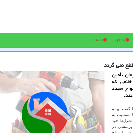
اشتغال
خدمات
طع نمی گردد
ان تأمین
خانمی كه
اج مجدد
ند.
 گفت: بیمه
ا بسسبت به
 شرایط خود
 پرسشی در
ش، ازدواج