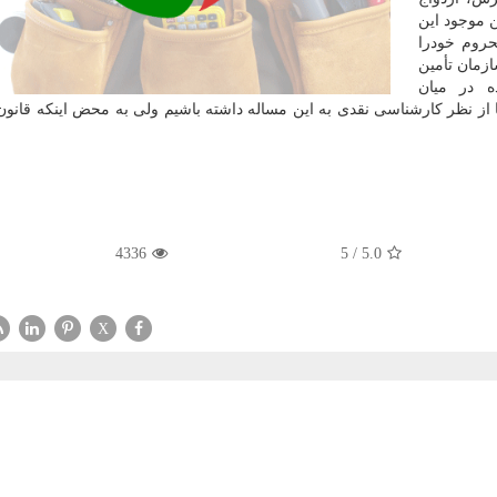
 موجود این
روم خودرا
ازمان تأمین
 در میان
ا از نظر كارشناسی نقدی به این مساله داشته باشیم ولی به محض اینكه قانون
4336
5
/
5.0
X