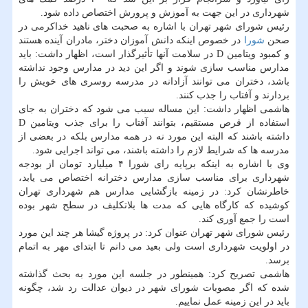
شهرداری در این جهت به آموزش و پرورش اختصاص داده شود.
رئیس شورای شهر تهران با اشاره به صحبت های ناهید خداكرمی در
صحن
شورا
در خصوص اینكه دانش آموزان دختر، مادران آینده هستند
و كمبود ویتامین D در سلامت آنها تأثیرگذار است، اظهار داشت: باید
مدارس مناسب سازی شوند و اگر این دید در مدارس وجود نداشته
باشد، دختران می توانند آزادانه در مدرسه روسری های خویش را
بردارند و آفتاب را جذب كنند.
هاشمی اظهار داشت: این مساله سبب می شود كه دختران به جای
استفاده از قرص مستقیم، بتوانند آفتاب را برای جذب ویتامین D
داشته باشند كه البته این مورد نه در همه مدارس بلكه در بعضی از
مدرسه ها كه شرایط لازم را داشته باشند، می تواند اجرایی شود.
وی با اشاره به اینكه برپایه رای شورا ۴ میلیارد تومان از بودجه
شهرداری برای مناسب سازی مدارس دخترانه اختصاص می یابد،
خاطرنشان كرد: در زمینه بازگشایی مدارس هم شهرداری تهران
كوشیده كه كارگاه هایی كه مدت ها بلاتكلیف در سطح شهر بوده
است را جمع آوری كند.
رئیس شورای شهر تهران عنوان كرد: در پروژه گیشا هر چند این مورد
در اولویت شهرداری است ولی بعید می دانم تا ابتدای مهر به اتمام
برسد.
هاشمی تصریح كرد: همینطور در جلسه این مورد به بحث گذاشته
شده كه اگر مصوبات شورای شهر در دیوان عدالت رد شد، چگونه
باید در این زمینه عمل نماییم.