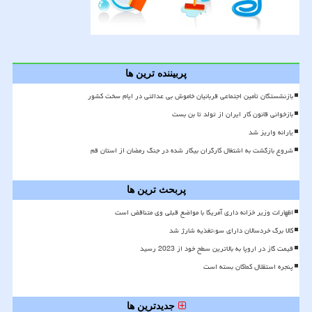
پربیننده ترین ها
بازنشستگان تأمین اجتماعی قربانیان خاموش بی عدالتی در ایام سخت کشور
بازخوانی قانون کار ایران از تولد تا بن بست
یارانه واریز شد
شروع بازگشت به اشتغال کارگران بیکار شده در جنگ رمضان از استان قم
پربحث ترین ها
اظهارات وزیر خزانه داری آمریکا با مواضع قبلی وی متناقض است
کالا برگ خردسالان دارای سوءتغذیه شارژ شد
قیمت گاز در اروپا به بالاترین سطح خود از 2023 رسید
پنجره استقلال کماکان بسته است
جدیدترین ها