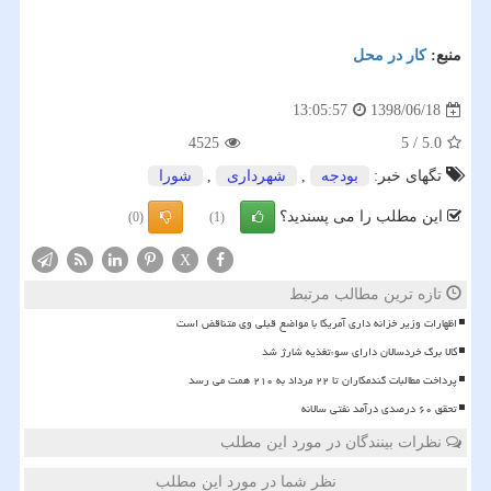
منبع:
كار در محل
1398/06/18
13:05:57
4525
5
/
5.0
تگهای خبر:
بودجه
,
شهرداری
,
شورا
این مطلب را می پسندید؟
(0)
(1)
X
تازه ترین مطالب مرتبط
اظهارات وزیر خزانه داری آمریکا با مواضع قبلی وی متناقض است
کالا برگ خردسالان دارای سوءتغذیه شارژ شد
پرداخت مطالبات گندمکاران تا ۲۲ مرداد به ۲۱۰ همت می رسد
تحقق ۶۰ درصدی درآمد نفتی سالانه
نظرات بینندگان در مورد این مطلب
نظر شما در مورد این مطلب