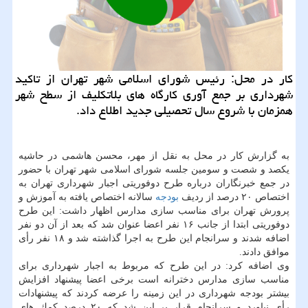
كار در محل: رئیس شورای اسلامی شهر تهران از تاكید
شهرداری بر جمع آوری كارگاه های بلاتكلیف از سطح شهر
همزمان با شروع سال تحصیلی جدید اطلاع داد.
به گزارش كار در محل به نقل از مهر، محسن هاشمی در حاشیه
یكصد و شصت و سومین جلسه شورای اسلامی شهر تهران با حضور
در جمع خبرنگاران درباره طرح دوفوریتی اجبار شهرداری تهران به
اختصاص ۲۰ درصد از ردیف
بودجه
سالانه اختصاص یافته به آموزش و
پرورش تهران برای مناسب سازی مدارس اظهار داشت: این طرح
دوفوریتی ابتدا از جانب ۱۶ نفر اعضا عنوان شد كه بعد از آن دو نفر
اضافه شدند و سرانجام این طرح به اجرا گذاشته شد و ۱۸ نفر رأی
موافق دادند.
وی اضافه كرد: در این طرح كه مربوط به اجبار شهرداری برای
مناسب سازی مدارس دخترانه است برخی اعضا پیشنهاد افزایش
بیشتر بودجه شهرداری در این زمینه را عرضه كردند كه پیشنهادات
رأی نیاورد و سرانجام قرار بر این شد كه ۲۰ درصد كمك های