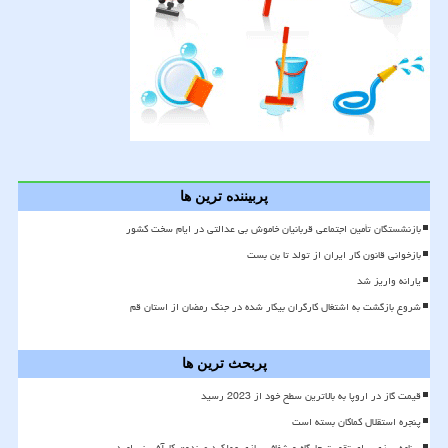
پربیننده ترین ها
بازنشستگان تأمین اجتماعی قربانیان خاموش بی عدالتی در ایام سخت کشور
بازخوانی قانون کار ایران از تولد تا بن بست
یارانه واریز شد
شروع بازگشت به اشتغال کارگران بیکار شده در جنگ رمضان از استان قم
پربحث ترین ها
قیمت گاز در اروپا به بالاترین سطح خود از 2023 رسید
پنجره استقلال کماکان بسته است