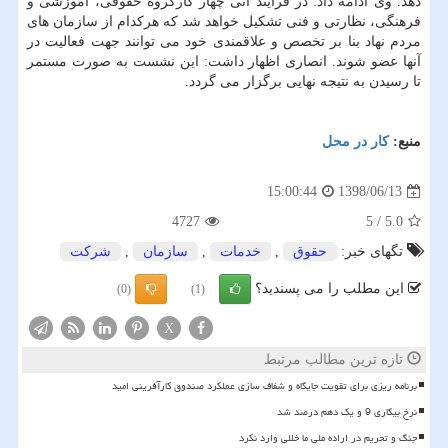
دهد. وی ادامه داد: در فرآیند آتی چهار كارگروه حقوقی، آموزشی و
فرهنگی، نظارتی و فنی تشكیل خواهد شد كه هركدام از سازمان های
مردم نهاد بنا بر تخصص و علاقمندی خود می توانند جهت فعالیت در
آنها عضو شوند. انصاری اظهار داشت: این نشست به صورت مستمر
تا رسیدن به نتیجه نهایی برگزار می گردد.
منبع:
كار در محل
1398/06/13
15:00:44
4727
5
/
5.0
تگهای خبر:
حقوق
,
خدمات
,
سازمان
,
شركت
این مطلب را می پسندید؟
(0)
(1)
X
تازه ترین مطالب مرتبط
برنامه ریزی برای تقویت جایگاه و شفاف سازی عملکرد صندوق کارآفرینی امید
نرخ بیکاری 9 و یک دهم درصد شد
جنگ و تحریم در اراده ملی ما خللی وارد نکرد