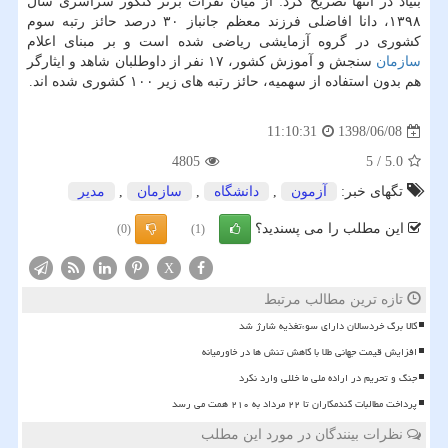
بنیاد در انتها تصریح كرد: از میان نفرات برتر كنكور سراسری سال
۱۳۹۸، دانا افاضلی فرزند معظم جانباز ۳۰ درصد حائز رتبه سوم
كشوری در گروه آزمایشی ریاضی شده است و بر مبنای اعلام
سازمان
سنجش و آموزش كشور، ۱۷ نفر از داوطلبان شاهد و ایثارگر
هم بدون استفاده از سهمیه، حائز رتبه های زیر ۱۰۰ كشوری شده اند.
1398/06/08
11:10:31
4805
5
/
5.0
تگهای خبر:
آزمون
,
دانشگاه
,
سازمان
,
مدیر
این مطلب را می پسندید؟
(0)
(1)
X
تازه ترین مطالب مرتبط
کالا برگ خردسالان دارای سوءتغذیه شارژ شد
افزایش قیمت جهانی طلا با کاهش تنش ها در خاورمیانه
جنگ و تحریم در اراده ملی ما خللی وارد نکرد
پرداخت مطالبات گندمکاران تا ۲۲ مرداد به ۲۱۰ همت می رسد
نظرات بینندگان در مورد این مطلب