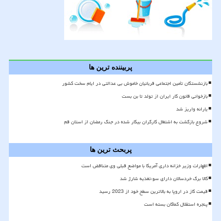
پربیننده ترین ها
بازنشستگان تأمین اجتماعی قربانیان خاموش بی عدالتی در ایام سخت کشور
بازخوانی قانون کار ایران از تولد تا بن بست
یارانه واریز شد
شروع بازگشت به اشتغال کارگران بیکار شده در جنگ رمضان از استان قم
پربحث ترین ها
اظهارات وزیر خزانه داری آمریکا با مواضع قبلی وی متناقض است
کالا برگ خردسالان دارای سوءتغذیه شارژ شد
قیمت گاز در اروپا به بالاترین سطح خود از 2023 رسید
پنجره استقلال کماکان بسته است