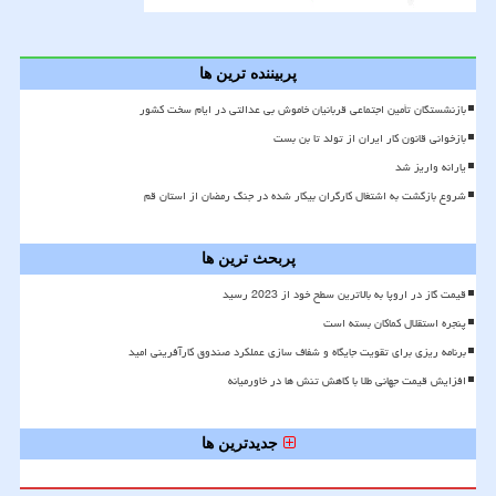
پربیننده ترین ها
بازنشستگان تأمین اجتماعی قربانیان خاموش بی عدالتی در ایام سخت کشور
بازخوانی قانون کار ایران از تولد تا بن بست
یارانه واریز شد
شروع بازگشت به اشتغال کارگران بیکار شده در جنگ رمضان از استان قم
پربحث ترین ها
قیمت گاز در اروپا به بالاترین سطح خود از 2023 رسید
پنجره استقلال کماکان بسته است
برنامه ریزی برای تقویت جایگاه و شفاف سازی عملکرد صندوق کارآفرینی امید
افزایش قیمت جهانی طلا با کاهش تنش ها در خاورمیانه
جدیدترین ها