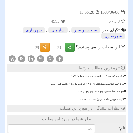
1398/06/06
13:56:28
4995
5
/
5.0
تگهای خبر:
ساخت و ساز
,
سازمان
,
شهرداری
,
شهرسازی
این مطلب را می پسندید؟
(0)
(1)
X
تازه ترین مطالب مرتبط
جنگ و تحریم در اراده ملی ما خللی وارد نکرد
پرداخت مطالبات گندمکاران تا ۲۲ مرداد به ۲۱۰ همت می رسد
یارانه دهک های چهارم تا نهم واریز شد
قیمت جهانی نفت امروز ۱۴۰۵، ۴، ۱۶
نظرات بینندگان در مورد این مطلب
نظر شما در مورد این مطلب
نام: