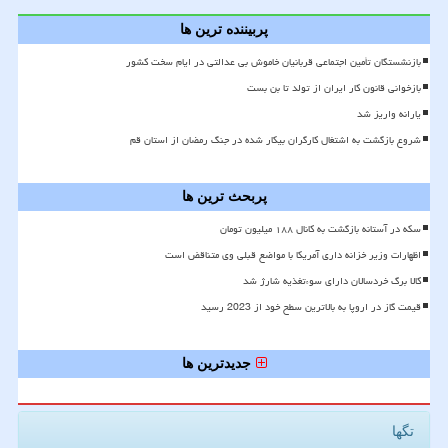
پربیننده ترین ها
بازنشستگان تأمین اجتماعی قربانیان خاموش بی عدالتی در ایام سخت کشور
بازخوانی قانون کار ایران از تولد تا بن بست
یارانه واریز شد
شروع بازگشت به اشتغال کارگران بیکار شده در جنگ رمضان از استان قم
پربحث ترین ها
سکه در آستانه بازگشت به کانال ۱۸۸ میلیون تومان
اظهارات وزیر خزانه داری آمریکا با مواضع قبلی وی متناقض است
کالا برگ خردسالان دارای سوءتغذیه شارژ شد
قیمت گاز در اروپا به بالاترین سطح خود از 2023 رسید
جدیدترین ها
تگها