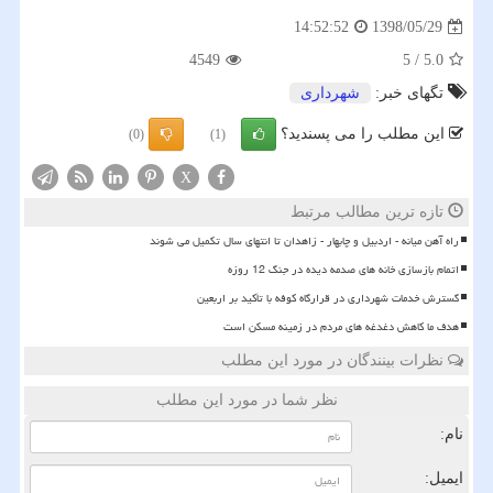
1398/05/29
14:52:52
4549
5
/
5.0
تگهای خبر:
شهرداری
این مطلب را می پسندید؟
(0)
(1)
X
تازه ترین مطالب مرتبط
راه آهن میانه - اردبیل و چابهار - زاهدان تا انتهای سال تکمیل می شوند
اتمام بازسازی خانه های صدمه دیده در جنگ 12 روزه
گسترش خدمات شهرداری در قرارگاه کوفه با تأکید بر اربعین
هدف ما کاهش دغدغه های مردم در زمینه مسکن است
نظرات بینندگان در مورد این مطلب
نظر شما در مورد این مطلب
نام:
ایمیل: