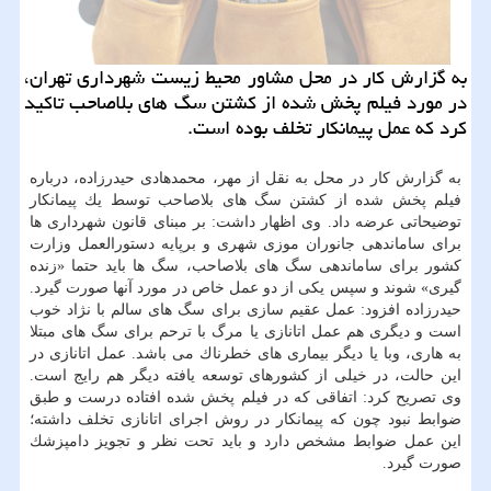
به گزارش كار در محل مشاور محیط زیست شهرداری تهران،
در مورد فیلم پخش شده از كشتن سگ های بلاصاحب تاكید
كرد كه عمل پیمانكار تخلف بوده است.
به گزارش كار در محل به نقل از مهر، محمدهادی حیدرزاده، درباره
فیلم پخش شده از كشتن سگ های بلاصاحب توسط یك پیمانكار
توضیحاتی عرضه داد. وی اظهار داشت: بر مبنای قانون شهرداری ها
برای ساماندهی جانوران موزی شهری و برپایه دستورالعمل وزارت
كشور برای ساماندهی سگ های بلاصاحب، سگ ها باید حتما «زنده
گیری» شوند و سپس یكی از دو عمل خاص در مورد آنها صورت گیرد.
حیدرزاده افزود: عمل عقیم سازی برای سگ های سالم با نژاد خوب
است و دیگری هم عمل اتانازی یا مرگ با ترحم برای سگ های مبتلا
به هاری، وبا یا دیگر بیماری های خطرناك می باشد. عمل اتانازی در
این حالت، در خیلی از كشورهای توسعه یافته دیگر هم رایج است.
وی تصریح كرد: اتفاقی كه در فیلم پخش شده افتاده درست و طبق
ضوابط نبود چون كه پیمانكار در روش اجرای اتانازی تخلف داشته؛
این عمل ضوابط مشخص دارد و باید تحت نظر و تجویز دامپزشك
صورت گیرد.