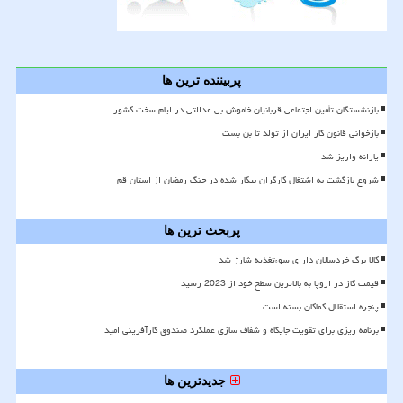
پربیننده ترین ها
بازنشستگان تأمین اجتماعی قربانیان خاموش بی عدالتی در ایام سخت کشور
بازخوانی قانون کار ایران از تولد تا بن بست
یارانه واریز شد
شروع بازگشت به اشتغال کارگران بیکار شده در جنگ رمضان از استان قم
پربحث ترین ها
کالا برگ خردسالان دارای سوءتغذیه شارژ شد
قیمت گاز در اروپا به بالاترین سطح خود از 2023 رسید
پنجره استقلال کماکان بسته است
برنامه ریزی برای تقویت جایگاه و شفاف سازی عملکرد صندوق کارآفرینی امید
جدیدترین ها