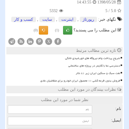
1398/05/28
14:43:55
5332
5
/
5.0
تگهای خبر:
رپورتاژ
,
اینترنت
,
سایت
,
كسب و كار
این مطلب را می پسندید؟
(0)
(1)
X
تازه ترین مطالب مرتبط
شروع پرداخت وام نیروگاه های خورشیدی خانگی
دسترسی نما با کلایمر در پروژه های ساختمانی
نفت سبک و سنگین ایران زیر ۸۱ دلار
فروش بدون قرعه کشی ۱۱ محصول ایران خودرو برای متقاضیان عادی
نظرات بینندگان در مورد این مطلب
نظر شما در مورد این مطلب
نام:
ایمیل: