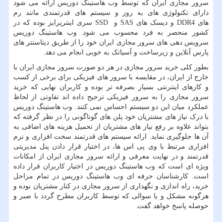
سرور مجازی ایران که توسط وب هاستینگ دوریس ارائه می شود
دارای تکنولوژی های به روز و سیستم های قدرتمندی مانند رم
های
DDR4
و دیسک های
SAS
و
SSD
سری اینترپرایز بوده که در
کشور منحصر به فرد محسوب می شود. وب هاستینگ دوریس
سرویس دهی های سرور مجازی ایران خود را از طریق دیتاسنتر های
پارس آنلاین و زیرساخت و آسیاتک به خوبی انجام می دهد.
بطور کلی خرید سرور مجازی در هر دو صورت سرور مجازی ایران یا
خارج از ایران، در مقایسه با سرور های فیزیکی برای برخی از کسب
و کارهای اینترنتی بسیار بصرفه تر بوده و کاربران نهایی که خرید
سرور مجازی را به سرور فیزیکی ترجیح داده اند تفاوتی از لحاظ
عملکرد میان این دو سیستم احساس نمی کنند. وب هاستینگ دوریس
با درک نیاز های مشتریان خود پلن های گوناگونی را در نظر گرفته که
بتواند علاوه بر رفع نیاز های مشتریان از تحمیل هزینه های اضافی به
آن ها جلوگیری نماید. ارائه سیستم های قدرتمند سخت افزاری و نرم
افزاری مرتبط با وی پی اس ها، در اختیار قرار دادن پنل مدیریتی
قدرتمند و در نهایت معرفی و ارائه سرور مجازی ایران از امکانات
ویژه ای است که وب هاستینگ دوریس در اختیار کاربران قرار داده
است. کارشناسان حرفه ای وب هاستینگ دوریس در تمام مراحل
خرید، راه اندازی و نگهداری از سرور مجازی در کنار مشتریان بوده و
هرگونه مشکل و یا سوالی که توسط کاربران مطرح گردد با صبر و
حوصله پاسخ خواهد گفت.