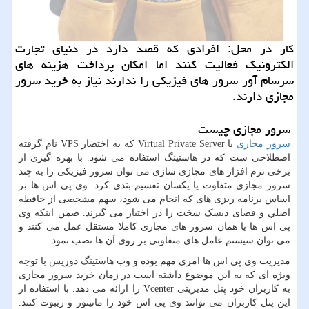
كار در محل: افرادی كه قصد دارد در دنیای تجارت
الكترونیك فعالیت كنند اما امكان پرداخت هزینه های
سرسام آور سرور های فیزیكی را ندارند نیاز به خرید سرور
مجازی دارند.
سرور مجازی چیست
سرور مجازی
یا
Virtual Private Server
که به اختصار
VPS
نام گرفته
اصطلاحی ست که در هاستینگ استفاده می شود. با بهره گیری از
برخی نرم افزار های مجازی سازی می توان سرور فیزیکی را به چند
سرور مجازی متفاوت یا یکسان تقسیم بندی کرد. وی پی اس ها بر
اساس برنامه ریزی های که انجام می شود، سهم مشخصی از حافظه
اصلي و فضای ديسک سخت را در اختیار می گیرند. ضمن اینکه وی
پی اس ها یا همان سرور های مجازی کاملا مستقل عمل می کنند و
می توان سیستم عامل های متفاوتی بر روی آن ها نصب نمود.
مدیریت وی پی اس ها امری مهم بوده و وب هاستینگ دوریس با توجه
ویژه ای که به این موضوع داشته است در زمان خرید سرور مجازی
به کاربران خود پنل مدیریتی
Vcenter
را ارائه می دهد. با استفاده از
این پنل کاربران می توانند وی پی اس خود را مانیتور و ریبوت کنند.