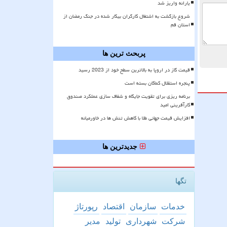
یارانه واریز شد
شروع بازگشت به اشتغال کارگران بیکار شده در جنگ رمضان از
استان قم
پربحث ترین ها
قیمت گاز در اروپا به بالاترین سطح خود از 2023 رسید
پنجره استقلال کماکان بسته است
برنامه ریزی برای تقویت جایگاه و شفاف سازی عملکرد صندوق
کارآفرینی امید
افزایش قیمت جهانی طلا با کاهش تنش ها در خاورمیانه
جدیدترین ها
تگها
خدمات
سازمان
اقتصاد
رپورتاژ
شركت
شهرداری
تولید
مدیر