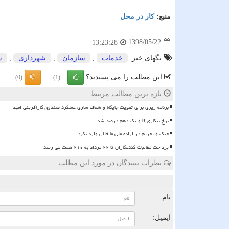
منبع:
كار در محل
1398/05/22
13:23:28
تگهای خبر:
خدمات
,
سازمان
,
شهرداری
,
ش
این مطلب را می پسندید؟
(0)
(1)
تازه ترین مطالب مرتبط
برنامه ریزی برای تقویت جایگاه و شفاف سازی عملکرد صندوق کارآفرینی امید
نرخ بیکاری 9 و یک دهم درصد شد
جنگ و تحریم در اراده ملی ما خللی وارد نکرد
پرداخت مطالبات گندمکاران تا ۲۲ مرداد به ۲۱۰ همت می رسد
نظرات بینندگان در مورد این مطلب
ن
نام:
ایمیل: