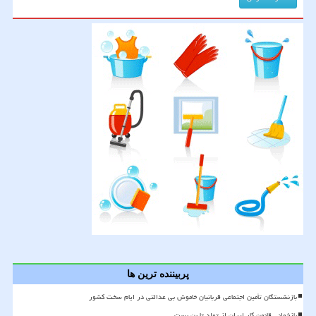
پربیننده ترین ها
بازنشستگان تأمین اجتماعی قربانیان خاموش بی عدالتی در ایام سخت کشور
بازخوانی قانون کار ایران از تولد تا بن بست