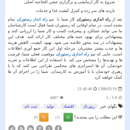
· شروع به کار آزمایشی و برگزاری جشن افتتاحیه اصلی
· بازدید های سر زده و کنترل کیفیت غذا و خدمات
بعد از
راه اندازی رستوران
کار شما با
تیم
راه انداز رستوران
تمام
نشده است. در تمام اوقاتی که رستوران شما فعال است کارشناسان
ما می توانند عملکرد و پیشرفت کسب و کار شما را ارزیابی کنند و
پیشنهاداتی برای بهبود جنبه های مختلف کار ارائه کنند. هدف این
پیشنهادات در سه محور خلاصه می شود: بهبود کیفیت، کاهش هزینه
ها و جذب بیشتر مشتریان. مرحله اول این کار جمع آوری اطلاعات
است، جایی که تیم
راه اندازی رستوران
موقعیت فعلی شما، فرصت
ها و تهدیدها را مشخص می کند. با استفاده از این اطلاعات و تجربه
خودشان، آن ها استراتژی های محکمی طراحی می کنند که یا با
رهبری خودشان یا با آموزش به کارمندان، شما را در اجرای آن ها
کمک خواهند کرد.
1398/05/19
21:40:46
4407
5
/
5.0
تگهای خبر:
رپورتاژ
,
اقتصاد
,
تولید
,
ثبت نام
این مطلب را می پسندید؟
(0)
(1)
X