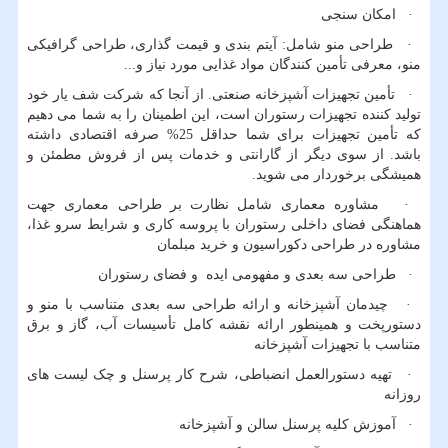
· امکان سنجی
· طراحی منو شامل: آیتم بندی و قیمت گذاری، طراحی گرافیکی
منو، معرفی تأمین کنندگان مواد غذایی مورد نیاز و...
· تأمین تجهیزات آشپزخانه صنعتی. از آنجا که شرکت شف یار خود
تولید کننده تجهیزات رستوران است، این اطمینان را به شما می دهیم
که تأمین تجهیزات برای شما حداقل 25% صرفه اقتصادی داشته
باشد. از سوی دیگر از گارانتی و خدمات پس از فروش مطمئن و
همیشگی برخوردار می شوید.
· مشاوره معماری شامل نظارت بر طراحی معماری جهت
هماهنگی فضای داخلی رستوران با پروسه کاری و شرایط سرو غذا،
مشاوره در طراحی دکوراسیون و خرید مبلمان
· طراحی سه بعدی و مفهومی ایده و فضای رستوران
· چیدمان آشپزخانه و ارائه طراحی سه بعدی متناسب با منو و
دستورپخت و همینطور ارائه نقشه کامل تأسیسات آب، گاز و برق
متناسب با تجهیزات آشپزخانه
· تهیه دستورالعمل انضباطی، شرح کار پرسنل و چک لیست های
روزانه
· آموزش کلیه پرسنل سالن و آشپزخانه