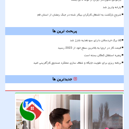
یارانه واریز شد
شروع بازگشت به اشتغال کارگران بیکار شده در جنگ رمضان از استان قم
پربحث ترین ها
کالا برگ خردسالان دارای سوءتغذیه شارژ شد
قیمت گاز در اروپا به بالاترین سطح خود از 2023 رسید
پنجره استقلال کماکان بسته است
برنامه ریزی برای تقویت جایگاه و شفاف سازی عملکرد صندوق کارآفرینی امید
جدیدترین ها