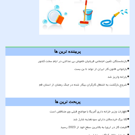
پربیننده ترین ها
بازنشستگان تأمین اجتماعی قربانیان خاموش بی عدالتی در ایام سخت کشور
بازخوانی قانون کار ایران از تولد تا بن بست
یارانه واریز شد
شروع بازگشت به اشتغال کارگران بیکار شده در جنگ رمضان از استان قم
پربحث ترین ها
اظهارات وزیر خزانه داری آمریکا با مواضع قبلی وی متناقض است
کالا برگ خردسالان دارای سوءتغذیه شارژ شد
قیمت گاز در اروپا به بالاترین سطح خود از 2023 رسید