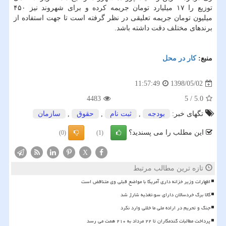
توزیع را ۱۷ میلیارد تومان جریمه كرده و برای شهروند نیز ۴۵۰
میلیون تومان جریمه تعلیقی در نظر گرفته است تا جهت استفاده از
برندهای مختلف دقت داشته باشد.
منبع:
كار در محل
1398/05/02
11:57:49
4483
5
/
5.0
تگهای خبر:
بودجه
,
ثبت نام
,
حقوق
,
سازمان
این مطلب را می پسندید؟
(0)
(1)
X
تازه ترین مطالب مرتبط
اظهارات وزیر خزانه داری آمریکا با مواضع قبلی وی متناقض است
کالا برگ خردسالان دارای سوءتغذیه شارژ شد
جنگ و تحریم در اراده ملی ما خللی وارد نکرد
پرداخت مطالبات گندمکاران تا ۲۲ مرداد به ۲۱۰ همت می رسد