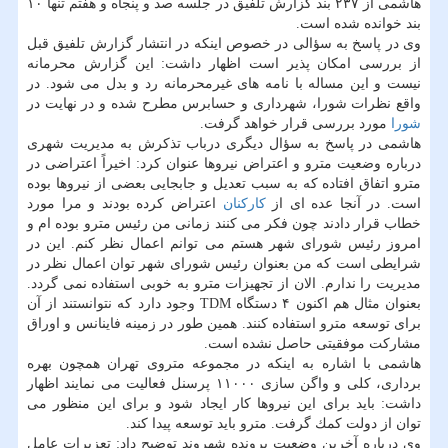
هاشمی از ۲۳۷ بند گزارش تلفیق در جلسه صد و پنجاه و هفتم تنها ۱۰
بند خوانده شده است.
وی در پاسخ به سؤالی در خصوص اینكه در انتشار گزارش تلفیق قبل
از بررسی امكان پذیر است اظهار داشت: این گزارش محرمانه
نیست و این مساله با نامه های غیرمحرمانه رد و بدل می شود. در
واقع نظرات شورا، شهرداری و حسابرس مطرح شده و در نهایت در
شورا
مورد بررسی قرار خواهد گرفت.
هاشمی در پاسخ به سؤال دیگری درباب تذكرش به مدیریت شهری
درباره وضعیت مترو و اعتراض نیروها عنوان كرد: اخیراً اعتراضی در
مترو اتفاق افتاده كه به سبب تعدیل و جابجایی بعضی از نیروها بوده
است. در آنجا عده ای از
كاركنان
اعتراض كرده بودند و مرا مورد
خطاب قرار دادند چون فكر می كنند زمانی من رئیس مترو بوده ام و
امروز رئیس شورای شهر هستم می توانم اعمال نظر كنم. این در
شرایطی است كه من بعنوان رئیس شورای شهر توان اعمال نظر در
مدیریت را ندارم. الان از تجهیزات مترو به خوبی استفاده نمی گردد.
بعنوان مثال هم اكنون ۴ دستگاه TDM وجود دارد كه نتوانستند از آن
برای توسعه مترو استفاده كنند. همین طور در زمینه فاینانس و اوراق
مشاركت موفقیتی حاصل نشده است.
هاشمی با اشاره به اینكه در مجموعه متروی تهران همچون بهره
برداری، كلی و واگن سازی ۱۱۰۰۰ پرسنل فعالیت می نمایند اظهار
داشت: باید برای این نیروها كار ایجاد شود و برای این منظور می
توان از دولت كمك گرفت. مترو باید توسعه پیدا كند.
وی درباره آخرین وضعیت پرونده شهروند توضیح داد: تعزیرات عامل