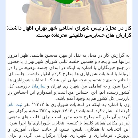
كار در محل: رئیس شورای اسلامی شهر تهران اظهار داشت:
گزارش های حسابرسی تلفیقی محرمانه نیست.
به گزارش كار در محل به نقل از مهر، محسن هاشمی ظهر امروز
درانتها صد و پنجاه و هفتمین جلسه علنی شورای شهر تهران با حضور
در جمع خبرنگاران با اشاره به اینكه در ابتدای جلسه توضیحاتی را در
ارتباط با انتخابات شورایاری ها مطرح كردم اظهار داشت: جلسه ای
با خانم جنیدی داشتیم و نتیجه نهایی این شد كه انتخابات شورایاری ها
اجرا شود و به تعاملی بین شهرداری تهران و
سازمان
بازرسی كل
كشور رسیده ایم. این احساس من است و امیدوارم این احساس در
بازرسی كل كشور هم به وجود آمده باشد.
وی با اشاره به اینكه در انتخابات شورایاری ها ۱۲۳۱۳ نفر
ثبت نام
كرده اند اشاره كرد: انتخابات در ۱۷۰۴ حوزه و ۳۵۲ محله برگزار می
گردد و آن طور كه مطرح شده مقرر است برای اقلیت های مذهبی
نیز در مكانی همانند كلیسا یا كنیسه انتخابات شورایاری ها اجرا شود.
این انتخابات با همكاری پلیس، بسیج از جانب سپاه، آموزش و
پرورش، فرمانداری و شهرداری تهران برگزار می گردد و برای