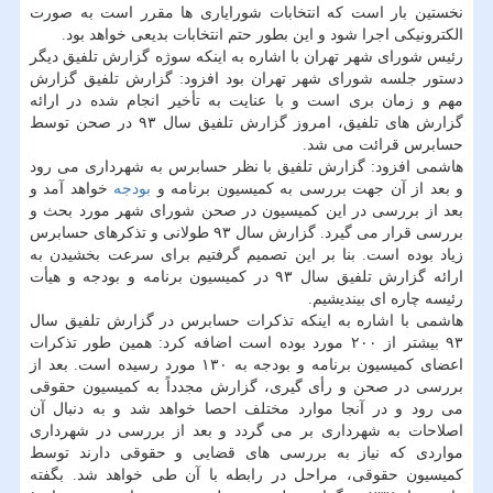
نخستین بار است كه انتخابات شورایاری ها مقرر است به صورت
الكترونیكی اجرا شود و این بطور حتم انتخابات بدیعی خواهد بود.
رئیس شورای شهر تهران با اشاره به اینكه سوژه گزارش تلفیق دیگر
دستور جلسه شورای شهر تهران بود افزود: گزارش تلفیق گزارش
مهم و زمان بری است و با عنایت به تأخیر انجام شده در ارائه
گزارش های تلفیق، امروز گزارش تلفیق سال ۹۳ در صحن توسط
حسابرس قرائت می شد.
هاشمی افزود: گزارش تلفیق با نظر حسابرس به شهرداری می رود
و بعد از آن جهت بررسی به كمیسیون برنامه و
بودجه
خواهد آمد و
بعد از بررسی در این كمیسیون در صحن شورای شهر مورد بحث و
بررسی قرار می گیرد. گزارش سال ۹۳ طولانی و تذكرهای حسابرس
زیاد بوده است. بنا بر این تصمیم گرفتیم برای سرعت بخشیدن به
ارائه گزارش تلفیق سال ۹۳ در كمیسیون برنامه و بودجه و هیأت
رئیسه چاره ای بیندیشیم.
هاشمی با اشاره به اینكه تذكرات حسابرس در گزارش تلفیق سال
۹۳ بیشتر از ۲۰۰ مورد بوده است اضافه كرد: همین طور تذكرات
اعضای كمیسیون برنامه و بودجه به ۱۳۰ مورد رسیده است. بعد از
بررسی در صحن و رأی گیری، گزارش مجدداً به كمیسیون حقوقی
می رود و در آنجا موارد مختلف احصا خواهد شد و به دنبال آن
اصلاحات به شهرداری بر می گردد و بعد از بررسی در شهرداری
مواردی كه نیاز به بررسی های قضایی و حقوقی دارند توسط
كمیسیون حقوقی، مراحل در رابطه با آن طی خواهد شد. بگفته