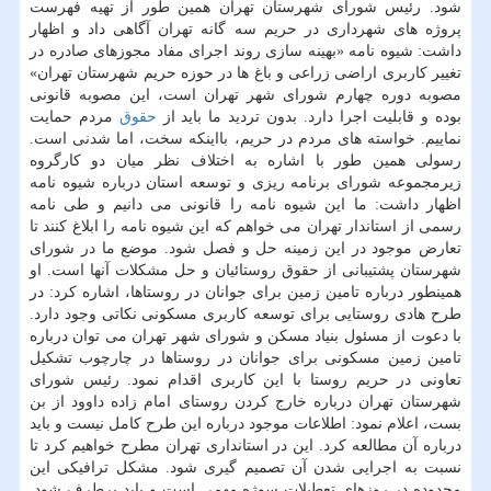
شود. رئیس شورای شهرستان تهران همین طور از تهیه فهرست
پروژه های شهرداری در حریم سه گانه تهران آگاهی داد و اظهار
داشت: شیوه نامه «بهینه سازی روند اجرای مفاد مجوزهای صادره در
تغییر كاربری اراضی زراعی و باغ ها در حوزه حریم شهرستان تهران»
مصوبه دوره چهارم شورای شهر تهران است، این مصوبه قانونی
بوده و قابلیت اجرا دارد. بدون تردید ما باید از
حقوق
مردم حمایت
نماییم. خواسته های مردم در حریم، بااینكه سخت، اما شدنی است.
رسولی همین طور با اشاره به اختلاف نظر میان دو كارگروه
زیرمجموعه شورای برنامه ریزی و توسعه استان درباره شیوه نامه
اظهار داشت: ما این شیوه نامه را قانونی می دانیم و طی نامه
رسمی از استاندار تهران می خواهم كه این شیوه نامه را ابلاغ كنند تا
تعارض موجود در این زمینه حل و فصل شود. موضع ما در شورای
شهرستان پشتیبانی از حقوق روستائیان و حل مشكلات آنها است. او
همینطور درباره تامین زمین برای جوانان در روستاها، اشاره كرد: در
طرح هادی روستایی برای توسعه كاربری مسكونی نكاتی وجود دارد.
با دعوت از مسئول بنیاد مسكن و شورای شهر تهران می توان درباره
تامین زمین مسكونی برای جوانان در روستاها در چارچوب تشكیل
تعاونی در حریم روستا با این كاربری اقدام نمود. رئیس شورای
شهرستان تهران درباره خارج كردن روستای امام زاده داوود از بن
بست، اعلام نمود: اطلاعات موجود درباره این طرح كامل نیست و باید
درباره آن مطالعه كرد. این در استانداری تهران مطرح خواهیم كرد تا
نسبت به اجرایی شدن آن تصمیم گیری شود. مشكل ترافیكی این
محدوده در روزهای تعطیلات سوژه مهمی است و باید برطرف شود.