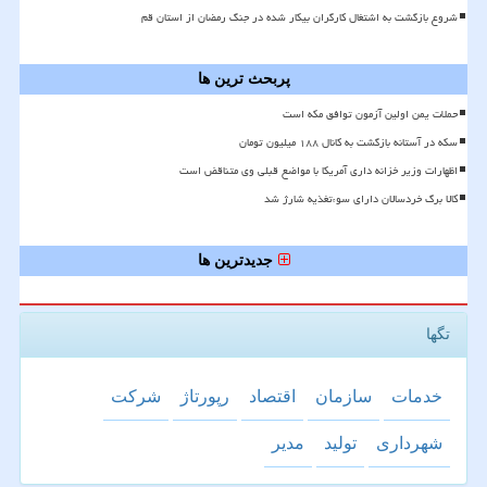
شروع بازگشت به اشتغال کارگران بیکار شده در جنگ رمضان از استان قم
پربحث ترین ها
حملات یمن اولین آزمون توافق مکه است
سکه در آستانه بازگشت به کانال ۱۸۸ میلیون تومان
اظهارات وزیر خزانه داری آمریکا با مواضع قبلی وی متناقض است
کالا برگ خردسالان دارای سوءتغذیه شارژ شد
جدیدترین ها
تگها
خدمات
سازمان
اقتصاد
رپورتاژ
شركت
شهرداری
تولید
مدیر