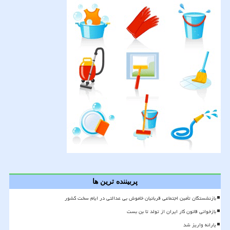
پربیننده ترین ها
بازنشستگان تأمین اجتماعی قربانیان خاموش بی عدالتی در ایام سخت کشور
بازخوانی قانون کار ایران از تولد تا بن بست
یارانه واریز شد