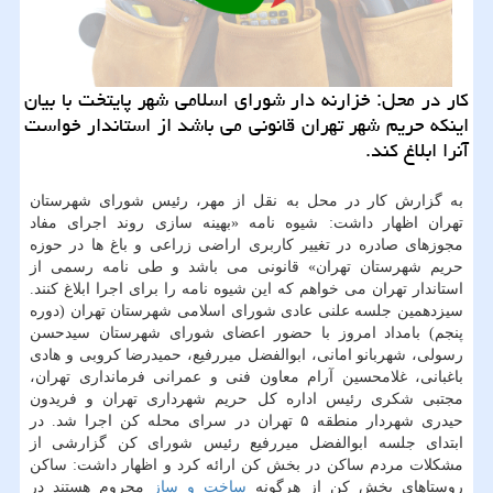
كار در محل: خزارنه دار شورای اسلامی شهر پایتخت با بیان
اینكه حریم شهر تهران قانونی می باشد از استاندار خواست
آنرا ابلاغ كند.
به گزارش كار در محل به نقل از مهر، رئیس شورای شهرستان
تهران اظهار داشت: شیوه نامه «بهینه سازی روند اجرای مفاد
مجوزهای صادره در تغییر كاربری اراضی زراعی و باغ ها در حوزه
حریم شهرستان تهران» قانونی می باشد و طی نامه رسمی از
استاندار تهران می خواهم كه این شیوه نامه را برای اجرا ابلاغ كنند.
سیزدهمین جلسه علنی عادی شورای اسلامی شهرستان تهران (دوره
پنجم) بامداد امروز با حضور اعضای شورای شهرستان سیدحسن
رسولی، شهربانو امانی، ابوالفضل میررفیع، حمیدرضا كروبی و هادی
باغبانی، غلامحسین آرام معاون فنی و عمرانی فرمانداری تهران،
مجتبی شكری رئیس اداره كل حریم شهرداری تهران و فریدون
حیدری شهردار منطقه ۵ تهران در سرای محله كن اجرا شد. در
ابتدای جلسه ابوالفضل میررفیع رئیس شورای كن گزارشی از
مشكلات مردم ساكن در بخش كن ارائه كرد و اظهار داشت: ساكن
روستاهای بخش كن از هرگونه
ساخت و ساز
محروم هستند در