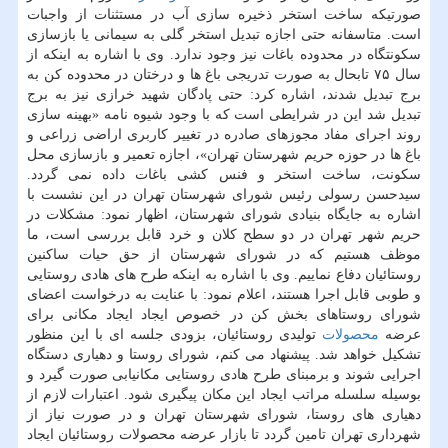
صورتیكه ساخت استخر ذخیره سازی آب در مستثنات از واجبات
است. متاسفانه حتی اجازه تبدیل استخر گلی به سیمانی یا بازسازی
سكونتگاه در محدوده باغات نیز وجود ندارد. وی با اشاره به اینكه از
سال ۷۵ تابحال به صورت تدریجی باغ ها و درختان در محدوده كن به
برج تبدیل شدند، اشاره كرد: حتی پادگان شهید خرازی نیز به برج
تبدیل شد این در شرایطی است كه با وجود شیوه نامه «بهینه سازی
روند اجرای مفاد مجوزهای صادره در تغییر كاربری اراضی زراعی و
باغ ها در حوزه حریم شهرستان تهران»، اجازه تعمیر و بازسازی محل
سكونت، ساخت استخر و فنس كشی باغات داده نمی گردد.
سیدحسن رسولی رئیس شورای شهرستان تهران در این نشست با
اشاره به جایگاه بنیادی شورای شهرستان، اظهار نمود: مشكلات در
حریم شهر تهران در دو سطح كلان و خرد قابل بررسی است، ما
موظف هستیم كه در شورای شهرستان از حق حیات ساكنین
روستائیان دفاع نماییم. وی با اشاره به اینكه طرح های هادی روستایی
و طوبی قابل اجرا هستند، اعلام نمود: با عنایت به درخواست اعضای
شورای روستاهای بخش كن در خصوص ایجاد ایجاد مكانی برای
عرضه
محصولات
تولیدی روستائیان، بزودی جلسه ای با این منظور
تشكیل خواهد شد. پیشنهاد می كنم، شورای روستا و دهیاری دستگاه
اجرایی شوند و برمبنای طرح هادی روستایی مكانیابی صورت گیرد و
بوسیله سلسله مراتب ایجاد این مكان پیگیری شود. اعتبارات لازم از
دهیاری های روستا، شورای شهرستان تهران و در صورت نیاز از
شهرداری تهران تامین گردد تا بازار عرضه محصولات روستائیان ایجاد