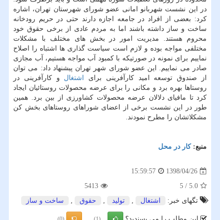
در این نشست شهربانو امانی عضو شورای شهرستان تهران، اشاره
كرد: بعضی از افراد در جامعه اجازه دارند حتی در حریم رودخانه
ساخت و ساز داشته باشند اما به مردم عادی از برخی حقوق خود
محروم هستند. مدیریت امور در بخش های مختلف با مشكلات
مختلفی مواجه بوده و لازم است سیاست گذاری ها اشتباه را اصلاح
نماییم برای نمونه در صورتیكه با كمبود آب مواجه هستیم، آب مجازی
صادر می نماییم. این عضو شورای شهر تهران پیشنهاد داد: می توان
از صندوق توسعه امید كارآفرینی برای
اشتغال
و كارآفرینی در
روستاها بهره برد و مكانی را برای عرضه محصولات روستائیان ایجاد
كرد تا مافیای دلالان عرضه محصولات كشاورزی از بین برد. همین
طور در این نشست برخی از اعضای شوراهای روستاهای بخش كن
مشكلاتشان را مطرح نمودند.
منبع:
كار در محل
1398/04/26
15:59:57
5413
5
/
5.0
تگهای خبر:
اشتغال
,
تولید
,
حقوق
,
ساخت و ساز
این مطلب را می پسندید؟
(0)
(1)