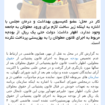
كار در محل: عضو كمیسیون بهداشت و درمان مجلس با
اشاره به اینكه زیر ساخت لازم برای ورود معلولان به جامعه
وجود ندارد، اظهار داشت: دولت حتی یك ریال از بودجه
مربوط به اجرای قانون معلولان را به بهزیستی پرداخت نكرده
است.
به گزارش كار در محل به نقل از مهر، همایون هاشمی در ارتباط با
عدم تخصیص
بودجه
مربوط به اجرای قانون پشتیبانی از
حقوق
معلولین، اظهار داشت: قانون جامع پشتیبانی از حقوق معلولان بعد از
سالها مورد بازنگری قرار گرفت و در صحن علنی مجلس با اكثریت
آرای نمایندگان تصویب شده و دولت هم بعد از تایید شورای نگهبان، به
سازمان
های مربوطه ابلاغ نمود. نماینده مردم میاندوآب، شاهین دژ و
تكاب درمجلس شورای اسلامی، با اشاره به اینكه سازمان برنامه
بودجه به تعهدات خودش در قبال قانون پشتیبانی از حقوق معلولان
عمل نكرد، اظهار نمود: علیرغم تعهدآور بودن این قانون، تابحال حتی
یك ریال هم از بودجه مربوط به اجرای قانون پشتیبانی از حقوق
معلولان به سازمان بهزیستیپرداخت نشده است. هاشمی افزود: ۴