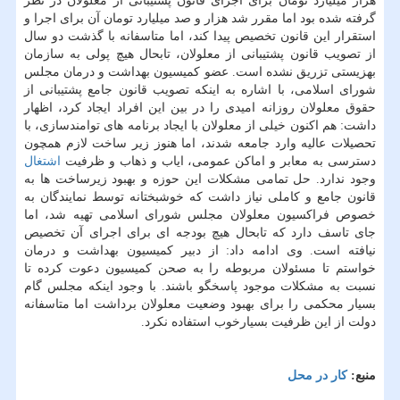
هزار میلیارد تومان برای اجرای قانون پشتیبانی از معلولان در نظر
گرفته شده بود اما مقرر شد هزار و صد میلیارد تومان آن برای اجرا و
استقرار این قانون تخصیص پیدا كند، اما متاسفانه با گذشت دو سال
از تصویب قانون پشتیبانی از معلولان، تابحال هیچ پولی به سازمان
بهزیستی تزریق نشده است. عضو كمیسیون بهداشت و درمان مجلس
شورای اسلامی، با اشاره به اینكه تصویب قانون جامع پشتیبانی از
حقوق معلولان روزانه امیدی را در بین این افراد ایجاد كرد، اظهار
داشت: هم اكنون خیلی از معلولان با ایجاد برنامه های توامندسازی، با
تحصیلات عالیه وارد جامعه شدند، اما هنوز زیر ساخت لازم همچون
دسترسی به معابر و اماكن عمومی، ایاب و ذهاب و ظرفیت
اشتغال
وجود ندارد. حل تمامی مشكلات این حوزه و بهبود زیرساخت ها به
قانون جامع و كاملی نیاز داشت كه خوشبختانه توسط نمایندگان به
خصوص فراكسیون معلولان مجلس شورای اسلامی تهیه شد، اما
جای تاسف دارد كه تابحال هیچ بودجه ای برای اجرای آن تخصیص
نیافته است. وی ادامه داد: از دبیر كمیسیون بهداشت و درمان
خواستم تا مسئولان مربوطه را به صحن كمیسیون دعوت كرده تا
نسبت به مشكلات موجود پاسخگو باشند. با وجود اینكه مجلس گام
بسیار محكمی را برای بهبود وضعیت معلولان برداشت اما متاسفانه
دولت از این ظرفیت بسیارخوب استفاده نكرد.
منبع:
كار در محل