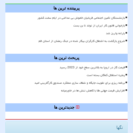
پربیننده ترین ها
بازنشستگان تأمین اجتماعی قربانیان خاموش بی عدالتی در ایام سخت کشور
بازخوانی قانون کار ایران از تولد تا بن بست
یارانه واریز شد
شروع بازگشت به اشتغال کارگران بیکار شده در جنگ رمضان از استان قم
پربحث ترین ها
قیمت گاز در اروپا به بالاترین سطح خود از 2023 رسید
پنجره استقلال کماکان بسته است
برنامه ریزی برای تقویت جایگاه و شفاف سازی عملکرد صندوق کارآفرینی امید
افزایش قیمت جهانی طلا با کاهش تنش ها در خاورمیانه
جدیدترین ها
تگها