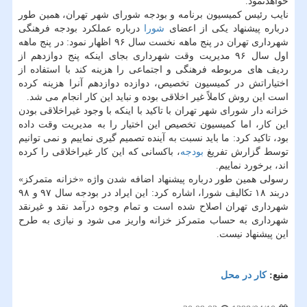
خواهدنمود.
نایب رئیس كمیسیون برنامه و بودجه شورای شهر تهران، همین طور
درباره پیشنهاد یكی از اعضای
شورا
درباره عملكرد بودجه فرهنگی
شهرداری تهران در پنج ماهه نخست سال ۹۶ اظهار نمود: در پنج ماهه
اول سال ۹۶ مدیریت وقت شهرداری بجای اینكه پنج دوازدهم از
ردیف های مربوطه فرهنگی و اجتماعی را هزینه كند با استفاده از
اختیاراتش در كمیسیون تخصیص، دوازده دوازدهم آنرا هزینه كرده
است این روش كاملاً غیر اخلاقی بوده و نباید این كار انجام می شد.
خزانه دار شورای شهر تهران با تاكید با اینكه با وجود غیراخلاقی بودن
این كار، اما كمیسیون تخصیص این اختیار را به مدیریت وقت داده
بود، تاكید كرد: ما باید نسبت به آینده تصمیم گیری نماییم و نمی توانیم
توسط گزارش تفریغ
بودجه
، باكسانی كه این كار غیراخلاقی را كرده
اند، برخورد نماییم.
رسولی همین طور درباره پیشنهاد اضافه شدن واژه «خزانه متمركز»
دربند ۱۸ تكالیف شورا، اشاره كرد: این ایراد در بودجه سال ۹۷ و ۹۸
شهرداری تهران اصلاح شده است و تمام وجوه درآمد نقد و غیرنقد
شهرداری به حساب متمركز خزانه واریز می شود و نیازی به طرح
این پیشنهاد نیست.
منبع:
كار در محل