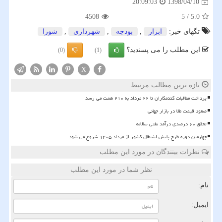
1398/04/10
20:09:03
4508
5
/
5.0
تگهای خبر:
ابزار
,
بودجه
,
شهرداری
,
شورا
این مطلب را می پسندید؟
(0)
(1)
X
تازه ترین مطالب مرتبط
پرداخت مطالبات گندمکاران تا ۲۲ مرداد به ۲۱۰ همت می رسد
صعود قیمت طلا در بازار جهانی
تحقق ۶۰ درصدی درآمد نفتی سالانه
چهارمین دوره طرح پایش اشتغال کشور از مرداد ۱۴۰۵ شروع می شود
نظرات بینندگان در مورد این مطلب
نظر شما در مورد این مطلب
نام:
ایمیل: