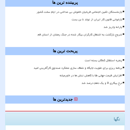
پربیننده ترین ها
بازنشستگان تأمین اجتماعی قربانیان خاموش بی عدالتی در ایام سخت کشور
بازخوانی قانون کار ایران از تولد تا بن بست
یارانه واریز شد
شروع بازگشت به اشتغال کارگران بیکار شده در جنگ رمضان از استان قم
پربحث ترین ها
پنجره استقلال کماکان بسته است
برنامه ریزی برای تقویت جایگاه و شفاف سازی عملکرد صندوق کارآفرینی امید
افزایش قیمت جهانی طلا با کاهش تنش ها در خاورمیانه
نرخ بیکاری 9 و یک دهم درصد شد
جدیدترین ها
تگها