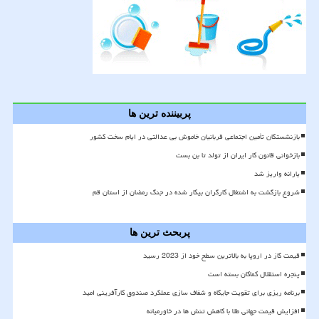
پربیننده ترین ها
بازنشستگان تأمین اجتماعی قربانیان خاموش بی عدالتی در ایام سخت کشور
بازخوانی قانون کار ایران از تولد تا بن بست
یارانه واریز شد
شروع بازگشت به اشتغال کارگران بیکار شده در جنگ رمضان از استان قم
پربحث ترین ها
قیمت گاز در اروپا به بالاترین سطح خود از 2023 رسید
پنجره استقلال کماکان بسته است
برنامه ریزی برای تقویت جایگاه و شفاف سازی عملکرد صندوق کارآفرینی امید
افزایش قیمت جهانی طلا با کاهش تنش ها در خاورمیانه