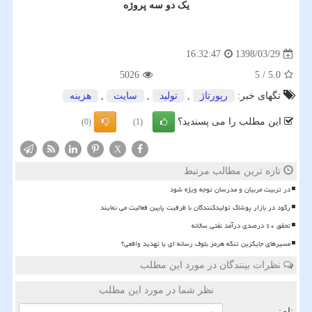
یک دو سه پروژه
1398/03/29
16:32:47
5026
5
/
5.0
تگهای خبر:
رپورتاژ
,
تولید
,
سایت
,
هزینه
این مطلب را می پسندید؟
(0)
(1)
X
تازه ترین مطالب مرتبط
در تربیت مربیان و مدرسان توجه ویژه شود
رکود در بازار پوشاک تولیدکنندگان با ظرفیت پایین فعالیت می نمایند
تحقق ۶۰ درصدی درآمد نفتی سالانه
مسیرهای جایگزین تنگه هرمز بلوف رسانه ای یا تهدید واقعی؟
نظرات بینندگان در مورد این مطلب
نظر شما در مورد این مطلب
نام: