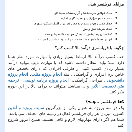
مزایای فریلنسر شدن
حذف قوانین سرسختانه و آزاردهنده محیط کار
حذف حضور فیزیکی در محیط کار یا اداره
حذف مدت زمان رسیدن به محل کار در ترافیک سنگین شهرها
حذف هزینه حمل و نقل
کمک به بهبود وضعیت آلودگی هوا و حفظ محیط زیست
کار در محیط دلخواه مثلا خانه یا پارک تنها با داشتن اینترنت
چگونه با فریلنسری درآمد بالا کسب کنم؟
خب کسب درآمد بالا ارتباط بسیار زیادی با مهارت مورد نظر شما
دارد. مثلا نباید انتظار داشته باشید که با مهارت تایپ بتوانید درآمد
بسیار زیادی کسب کنید. از طرفی افرادی که دارای نخصص های
خاص نرم افزاری و گرافیکی ، مثلا
انجام پروژه متلب
،
انجام پروژه
دانشجویی
، طراحی گرافیکی،
انجام پروژه برنامه نویسی
،
ترجمه
متن تخصصی آنلاین
و ... میباشند میتوانند به درآمد بالا در این حوزه
فکر کنند
.
کجا فریلنسر شویم؟
یک دو سه پروژه به عنوان یکی از بزرگترین
سایت پروژه و آنلاین
کشور، میزبان هزاران فریلنسر فعال در زمینه های مختلف می باشد.
شما هم اگر دارای مهارتهای لازم و کافی هستید، همین امروز شروع
کنید.