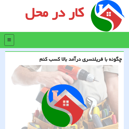
کار در محل
منو
چگونه با فریلنسری درآمد بالا كسب كنم