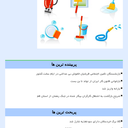
پربیننده ترین ها
بازنشستگان تأمین اجتماعی قربانیان خاموش بی عدالتی در ایام سخت کشور
بازخوانی قانون کار ایران از تولد تا بن بست
یارانه واریز شد
شروع بازگشت به اشتغال کارگران بیکار شده در جنگ رمضان از استان قم
پربحث ترین ها
کالا برگ خردسالان دارای سوءتغذیه شارژ شد