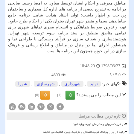
مناطق معرفی و احكام ایشان توسط معاون به امضا رسید. صالحی
در ادامه به تشریح بعضی از برنامه های اداره كل معماری و ساختمان
پرداخت و اظهار داشت: تولید اسناد هدایت شامل برنامه جامع
ساماندهی سیما و منظر شهر تهران بعنوان یكی از احكام طرح جامع،
تهیه و تدوین ضوابط هماهنگی و انسجام بصری نماهای شهری برای
تمامی مناطق منطبق بر سند برنامه سوم توسعه شهر تهران،
هوشمندسازی و شفاف سازی در فرآیند رسیدگی با طراحی نما و
همینطور اجرای نما در منزل در مناطق و اطلاع رسانی و فرهنگ
سازی در این حوزه همچون این برنامه ها است.
1398/03/23
18:48:20
4600
5
/
5.0
تگهای خبر:
تولید
,
شهرداری
,
شهرسازی
,
شورا
این مطلب را می پسندید؟
(0)
(1)
X
تازه ترین مطالب مرتبط
در تربیت مربیان و مدرسان توجه ویژه شود
رکود در بازار پوشاک تولیدکنندگان با ظرفیت پایین فعالیت می نمایند