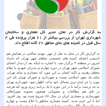
به گزارش كار در محل مدیر كل معماری و ساختمان
شهرداری تهران از بررسی بیشتر از ۶۱ هزار پرونده طی ۴
سال قبل در كمیته های نمای مناطق ۲۲ گانه اطلاع داد.
به گزارش كار در محل به نقل از مهر، مهدی صالحی در همایش هم
اندیشی اعضای كمیته های تخصصی نماهای شهر تهران كه بامداد
امروز در منطقه ۴ برگزار شد، با اشاره به اینكه بعد از دیدار اعضای
شورای اسلامی شهر تهران در دوره چهارم و مدیران شهری با مقام
معظم رهبری و تاكید ایشان بر این مورد كه معماری و نمای تهران،
نمای یك شهر اسلامی نیست و شهرداری و شورای تهران باید این
مورد را جز جدی ترین مسائل خود بداند، اظهار نمود: شهرداری تهران
به جد درصدد برآمد تا در این حوزه با یك برنامه ریزی ورود كند هرچند
در قبل هم مطالعات و مصوباتی همچون مصوبه شورایعالی
شهرسازی و معماری ایران در سال ۸۷ شروع شده بود. وی افزود:
اما با این عزم جدید، كمیته معماری مناطق با ابلاغ بیست و چهارم
مهرماه سال ۹۳ معاونت معماری و شهرسازی شهرداری تهران