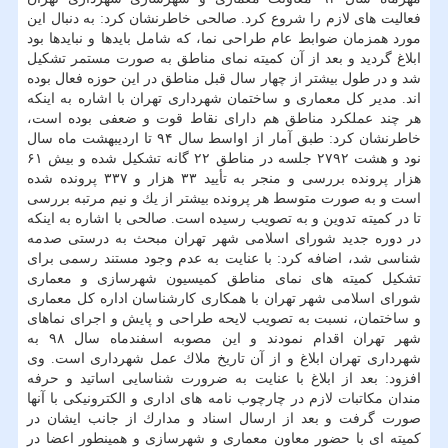
فعالیت های لازم را شروع كرد. صالحی خاطرنشان كرد: به دنبال این
مورد همزمان ضوابط عام طراحی نما، كه شامل بایدها و نبایدها بود
ابلاغ گردید و بعد از آن كمیته نمای مناطق به صورت مستمر تشكیل
شد و در طول بیشتر از چهار سال قبل مناطق در این حوزه فعال بوده
اند. مدیر كل معماری و ساختمان شهرداری تهران با اشاره به اینكه
هر چند عملكرد مناطق هم دارای نقاط قوت و ضعفی بوده است،
خاطرنشان كرد: طبق آمار از اواسط سال ۹۴ تا اردیبهشت ماه سال
نود و هشت ۲۷۹۲ جلسه در مناطق ۲۲ گانه تشكیل شده و بیش ۶۱
هزار پرونده بررسی و منجر به تأیید ۳۳ هزار و ۳۳۷ پرونده شده
است و به صورت متوسط هر پرونده بیشتر از یك و نیم مرتبه بررسی
تا در كمیته تدوین و به تصویب رسیده است. صالحی با اشاره به اینكه
در دوره جدید شورای اسلامی شهر تهران مبحث به درستی صدمه
شناسی شد، اضافه كرد: با عنایت به عدم وجود مستند رسمی برای
تشكیل كمیته های نمای مناطق كمیسیون شهرسازی و معماری
شورای اسلامی شهر تهران با همكاری كارشناسان اداره كل معماری
و ساختمان، نسبت به تصویب لایحه طراحی و پایش و اجرای نماهای
شهر تهران اقدام نمودند و این مصوبه اسفندماه سال ۹۸ به
شهرداری تهران ابلاغ و از آن تاریخ ملاك عمل شهرداری است. وی
افزود: بعد از ابلاغ با عنایت به ضرورت شناسایی اساتید و حرفه
مندان مكاتبات لازم در چارچوب نامه های اداری و الكترونیكی با آنها
صورت گرفت و بعد از ارسال اسناد و مدارك از جانب ایشان در
كمیته ای با حضور معاون معماری و شهرسازی و همینطور اعضا در