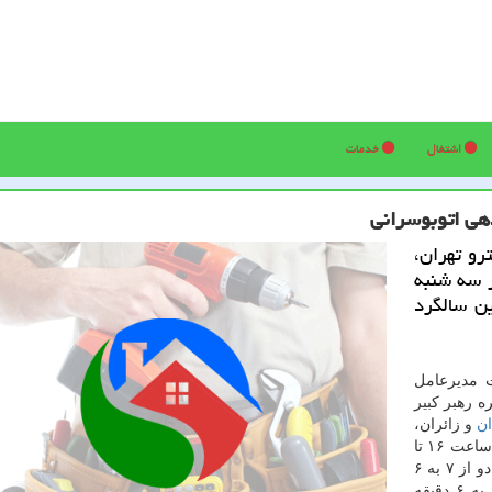
اشتغال
خدمات
رو تهران،
 و هفت در روز سه شنبه
امین سالگرد
 مدیرعامل
ه رهبر كبیر
ن
و زائران،
فاصله حركت قطارهای خط یك مترو تهران در آن روز از ساعت ۱۶ تا
۲۰ از ۷ دقیقه به ۴ دقیقه و فاصله حركت قطارها در خط دو از ۷ به ۶
دقیقه، خط سه از ۱۲ به ۱۰ دقیقه و در خط چهار از ۸ به ۶ دقیقه