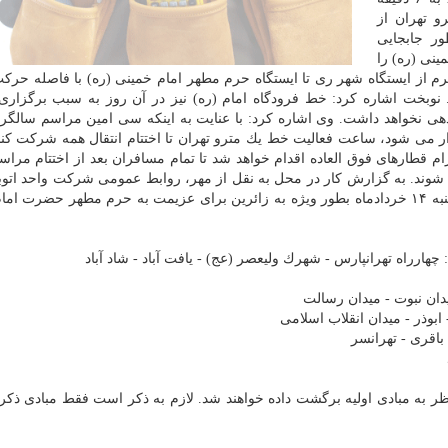
و تهران از
ر جابجایی
ینی (ره) را
 ۶ بامداد اجرا خواهد شد. نوبخت اشاره كرد: خط فرودگاه امام (ره) نیز در آن روز به سبب برگز
هی نخواهد داشت. وی اشاره كرد: با عنایت به اینكه سی امین مراسم سالگرد
می در عصر روز ۱۴ خرداد ماه برگزار می شود، ساعت فعالیت خط یك مترو تهران تا اختتام انتقال همه شركت 
قطارهای فوق العاده اقدام خواهد شد تا تمام مسافران بعد از اختتام مراسم 
م شوند. به گزارش كار در محل به نقل از مهر، روابط عمومی شركت واحد اتو
تهران هم اعلام نمود: این شركت از ساعت ۱۳ روز سه شنبه ۱۴ خردادماه بطور ویژه به زائرین برای عزیمت به حرم مطهر حض
هارراه تهرانپارس - شهرك ولیعصر (عج) - یافت آباد - شاد آباد
دان نبوت - میدان رسالت
- ابوذر - میدان انقلاب اسلامی
باقری - تهرانسر
ر به مبادی اولیه برگشت داده خواهند شد. لازم به ذكر است فقط مبادی ذكر