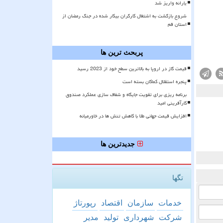
یارانه واریز شد
شروع بازگشت به اشتغال کارگران بیکار شده در جنگ رمضان از
استان قم
پربحث ترین ها
قیمت گاز در اروپا به بالاترین سطح خود از 2023 رسید
پنجره استقلال کماکان بسته است
برنامه ریزی برای تقویت جایگاه و شفاف سازی عملکرد صندوق
کارآفرینی امید
افزایش قیمت جهانی طلا با کاهش تنش ها در خاورمیانه
جدیدترین ها
تگها
خدمات
سازمان
اقتصاد
رپورتاژ
شركت
شهرداری
تولید
مدیر