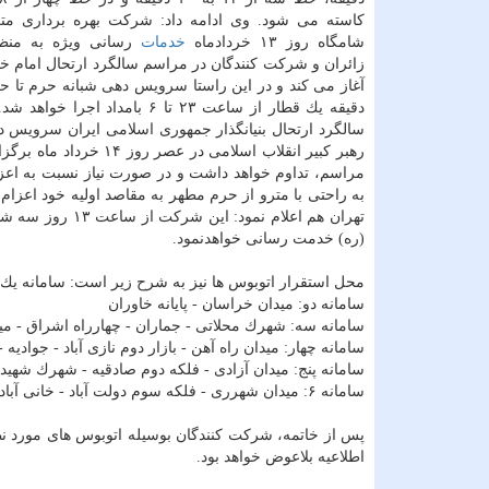
كاسته می شود. وی ادامه داد: شركت بهره برداری متر
شامگاه روز ۱۳ خردادماه
خدمات
رسانی ویژه به منظو
زائران و شركت كنندگان در مراسم سالگرد ارتحال امام خم
دقیقه یك قطار از ساعت ۲۳ تا
سالگرد ارتحال بنیانگذار جمهوری اسلامی ایران سرویس د
رهبر كبیر انقلاب اسلا
مراسم، تداوم خواهد داشت و در صورت نیاز نسبت به اعزام 
به راحتی با مترو از حرم مطهر به مقاصد اولیه خود اعزا
(ره) خدمت رسانی خواهدنمود.
محل استقرار اتوبوس ها نیز به شرح زیر است: سامانه یك: چ
سامانه دو: میدان خراسان - پایانه خاوران
سامانه سه: شهرك محلاتی - جماران - چهارراه اشراق - می
سامانه چهار: میدان راه آهن - بازار دوم نازی آباد - جوادیه 
سامانه پنج: میدان آزادی - فلكه دوم صادقیه - شهرك شهید 
سامانه ۶: میدان شهرری - فلكه سوم دولت آباد - خانی آباد
پس از خاتمه، شركت كنندگان بوسیله اتوبوس های مورد نظ
اطلاعیه بلاعوض خواهد بود.