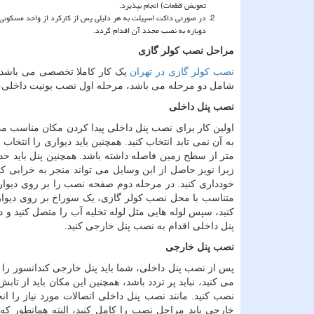
تعویض قطعات) انجام بپذیرد.
در صورتی داکت اسپیلت به هر دلیلی پس از کارکرد از واحد مسکونی
دوباره به نصب مجدد آن اقدام گردد.
مراحل نصب کولر گازی
نصب کولر گازی در تهران
یک کار کاملا تخصصی می باشد ک
شامل دو مرحله می باشد، مرحله اول نصب یونیت داخلی،
نصب پنل داخلی
اولین کار برای نصب پنل داخلی پیدا کردن مکان مناسب می ب
زیرا نویز حاصل از این وسایل می تواند منجر به خرابی ک
خودداری کنید. در مرحله دوم صفحه نصب را بر روی دیوار
متناسب با محل نصب کولر گازی، یک سوراخ بر روی دیوار 
کنید، سپس لوله هایی مثل لوله تخلیه آب را متصل کنید و
پنل داخلی اقدام به نصب پنل خارجی کنید.
نصب پنل خارجی
پس از نصب پنل داخلی، شما باید پنل خارجی کندانسور را نص
می کنید، نباید پر تردد باشد، همچنین این مکان باید از تا
نصب کنید. مانند نصب پنل داخلی اتصالات مورد نیاز را ا
خارجی باید مراحل نصب را کامل کنید، البته همانطور ک