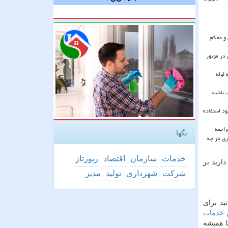
و محکم
 در موتور
لوله
ب باشید
ود استفاده
راجعه
تگها
زی در چه
خدمات
سازمان
اقتصاد
رپورتاژ
ارید بر
شركت
شهرداری
تولید
مدیر
د برای
ن خدمات
ا همیشه