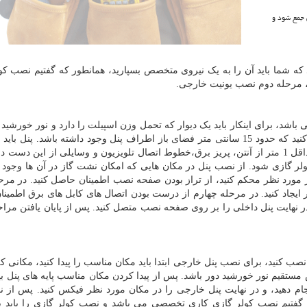
 جمع شود و
ه شما باید آن را به یک نیروی متخصص بسپارید، همانطور که گفتیم نصب کو
 مرحله دوم نصب یونیت خارجی.
اشد، برای اینکار باید یک دیوار که تحمل وزن اسپیلت را دارد و نور خورشید 
متر از سطح زمین فاصله داشته باشد. همچنین پنل باید حداقل 1 متر از آنتن، پریز برق،خطوط اتصال تلویزیون و وسایلی از این 
ولر گازی شود. از نصب پنل در مکان هایی که امکان نشت گاز در آن ها وجود د
 مورد نظر محکم کنید، از تراز بودن صفحه نصب اطمینان حاصل کنید. در مر
ایجاد کنید. در مرحله چهارم از درست بودن اتصال های کابل های برق اطمین
 در نهایت پنل داخلی را بر روی صفحه نصب متصل کنید. پس از پایان یافتن مر
ب کنید، برای نصب پنل خارجی ابتدا باید مکان مناسب را پیدا کنید، مکانی که
بش مستقیم نور خورشید دور باشد. پس از پیدا کردن مکان مناسب پایه های پنل بی
نجام دهید، و در نهایت پنل خارجی را در مکان مورد نظر فیکس کنید. پس از 
ه گفتیم نصب کولر گازی کاری تخصصی می باشد و نصب کولر گازی را باید ب