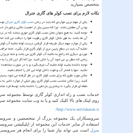
متخصص بسپارید.
نکات لازم برای نصب کولر های گازی جنرال
یکی از مهم ترین مواردی که باید در زمان
نصب کولر گازی جنرال
توسط
بودن آن مطمئن باشد. چرا که سینی پنل از اهمیت بالایی برخوردار است
توجه کنید: به هیچ عنوان محل نصب کولر گازی جوری نباشد که در نزدی
آن ها باشد. به طور مثال: کولر گازی رطوبت هوا را دیافت می کند اما
یکی از موارد مهم دیگر طریقه قرار گرفتن درست لوله تخلیه آب کول
تخلیه آب باید در سطح پایین تری از کولر گازی قرار بگیرد. حتما مراق
موردی دیگری که راجع به تخلیه آب کولر گازی می باشد و شما عزیزان ب
زمانی که سطل پر می شود آن را خالی کنید. چرا که اگر این کار را به
توجه داشته باشید لوله تخلیه آب جرم نگیرد و یا در صورت مشاهده آ
نکنید. تنها با فشار آب و فوت داخل لوله این کار را انجام دهید.
مکان مورد نظری که برای نصب کولر گازی در نظر گرفته می شود بسیار
کنید. زیرا مکان مناسب نصب کولر گازی روی خیلی از موارد تاثیر به س
نقطه ای قرار بگیرد تا بیشترین بازدهی را داشته باشد توسط فرد م
خدمات نصب و راه اندازی کولر گازی توسط مجموعه سرویسک
روی لینک های بالا کلیک کنید و یا به وب سایت مجموعه سر
/
http://www.serviskaran.ir
سرویسکاران یک مجموعه بزرگ از متخصصین و سرویسکار
استفاده از سایر خدمات این مجموعه از اپلیکیشن سرویسکا
منزل
است می تواند نیاز شما را برای انجام هر سرویسی در