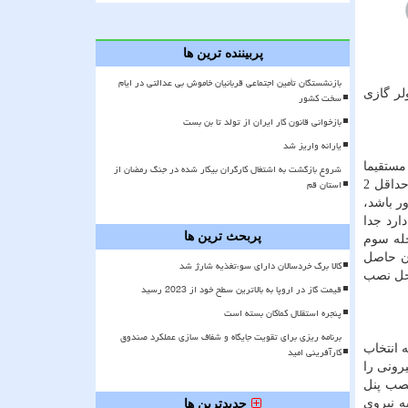
پربیننده ترین ها
بازنشستگان تأمین اجتماعی قربانیان خاموش بی عدالتی در ایام
لر گازی
سخت کشور
بازخوانی قانون کار ایران از تولد تا بن بست
یارانه واریز شد
مستقیما
شروع بازگشت به اشتغال کارگران بیکار شده در جنگ رمضان از
استان قم
به آن نمی تابد انتخاب کنید. همچنین باید دیواری را انتخاب کنید که حدود 15 سانتی متر فضای باز اطراف پنل وجود داشته باشد. پنل باید حداقل 2
دست دور باشد،
ارد جدا
پربحث ترین ها
حله سوم
ان حاصل
کالا برگ خردسالان دارای سوءتغذیه شارژ شد
احل نصب
قیمت گاز در اروپا به بالاترین سطح خود از 2023 رسید
پنجره استقلال کماکان بسته است
برنامه ریزی برای تقویت جایگاه و شفاف سازی عملکرد صندوق
 انتخاب
کارآفرینی امید
رونی را
نصب پنل
ه نیروی
جدیدترین ها