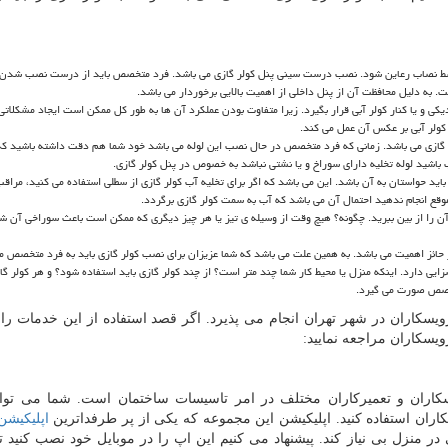
 نصاب رعاین شود. نصب درست سینی پنل کولر گازی می باشد. فرد متخصص باید از درست نصب شدن 
. به دلیل محافظت آن از پنل داخلی از اهمیت بالایی برخوردار می باشد.
کی و یا کنار کولر آبی قرار بگیرد. زیرا متفاوت بودن عملکرد آن ها به طور کل ممکن است ایجاد مشکلاتی
 کولر آبی بر عکس آن عمل می کند.
ر گازی می باشد. زمانی که فرد متخصص در حال نصب این لوله می باشد خود شما هم دقت داشته باشید که 
ب باشید لوله تخلیه دارای سوراخ و یا نشتی نباشد به خصوص در پنل کولر گازی.
اید حواستان به آن باشد. این می باشد که اگر برای تخلیه آب کولر گازی از سطلی استفاده می کنید، مراق
 موقع انجام ندهید احتمال آن می باشد که آب به سمت کولر گازی برگردد.
ن را از بین ببرید. چگونه؟ هیچ وقت از وسیله ی تیز یا هر چیز دیگری که ممکن است باعث سوراخی آن ش
 حائز اهمیت می باشد. به همین علت می باشد که شما عزیزان برای نصب کولر گازی باید به فرد متخصص م
زایی دارد. اینکه منزل یا محیط کار شما چند متر است؟ از چند کولر گازی باید استفاده شود؟ و هر کولر گا
تخصص صورت می گیرد.
اران در شهر تهران انجام می پذیرد. اگر قصد استفاده از این خدمات را د
ویسکاران مراجعه نمایید:
ان و تعمیرکاران مختلف در امر تاسیسات ساختمان است. شما می توانی
ران استفاده کنید. اپلیکیشن این مجموعه که یکی از پر طرفداترین
اپلیکیش
 منزل بی نیاز کند. پیشنهاد می کنیم این اپ را در موبایل خود نصب کنید ت