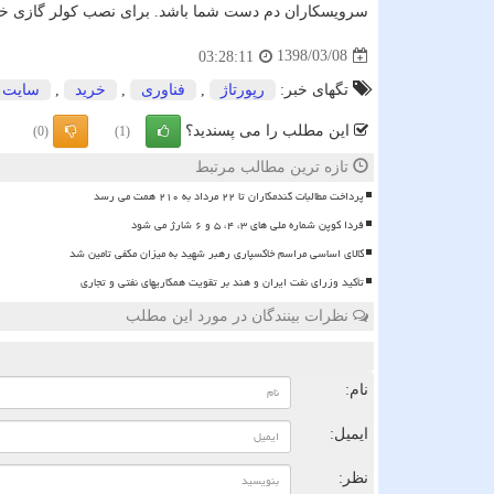
سرویسکاران دم دست شما باشد. برای نصب کولر گازی خود نی
1398/03/08
03:28:11
تگهای خبر:
رپورتاژ
,
فناوری
,
خرید
,
سایت
این مطلب را می پسندید؟
(0)
(1)
تازه ترین مطالب مرتبط
پرداخت مطالبات گندمکاران تا ۲۲ مرداد به ۲۱۰ همت می رسد
فردا کوپن شماره ملی های ۳، ۴، ۵ و ۶ شارژ می شود
کالای اساسی مراسم خاکسپاری رهبر شهید به میزان مکفی تامین شد
تأکید وزرای نفت ایران و هند بر تقویت همکاریهای نفتی و تجاری
نظرات بینندگان در مورد این مطلب
ن
نام:
ایمیل:
نظر: