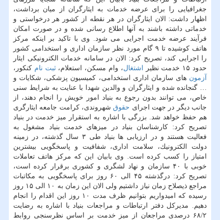
جغرافیایی را برای عرضه خدمات به ایثارگران از میان برداشت،
اظهار داشت: الان ایثارگران در هر نقطه از كشور هر درخواستی و
خدماتی داشته باشند به آنها اطلاع رسانی شده و در صورت امكان
فرآیند عرضه خدمت اجرایی می شود. وی با تاكید بر اینكه مركز
هاتف كوشیده تا ۹ گام مورد نظر سازمان اداری و استخدامی كشور
را اجرایی كند، تصریح كرد: الان در سامانه خدمات الكترونیكی ایثار
حدود ۱۵ خدمت نظیر
اشتغال
، وام مسكن، استعلام،
ثبت نام
كنكور،
آزمون
های سازمان اداری استخدامی، كمیسیون پزشكی، شكایات و
… گنجانده شده و ایثارگران و والدین شهدا با عنایت به شرایط سنی
خاص، می توانند بدون رجوع به بنیاد امور خویش را انجام دهند، از
جانب دیگر در جهت اجرای
حقوق
شهروندی، كرامت جامعه ایثارگری
هم حفظ خواهد شد. بزرگی با اشاره به استقرار میز خدمت در بنیاد
تصریح كرد: كارشناسان بنیاد در میزهای خدمت بنیاد مشغول به
فعالیت هستند و در ارزیابی ها بنیاد طی ۳ سال گذشته، در زمینه
دولت الكترونیك، سلامت اداری، شفافیت و پاسخگویی بیشترین
امتیاز را كسب كرده است. وی بابیان این كه مركز هاتف تعاملات
خوبی با ۴۰ سازمان و نهاد لشگری و كشوری برقرار كرده است،
تصریح كرد: درگذشته ۴۵ الی ۶۰ روز برای پاسخگویی به مكاتبات
مراجع ذیصلاح زمان نیاز داشتیم ولی الان این زمان به ۱۰ الی ۱۵ روز
رسیده كه امیدواریم بتوانیم ظرف مدت ۱۰ روز این اقدام را انجام
دهیم. مدیركل دفتر ارتباطات و مراجعات بنیاد با اشاره به رضایت
۶۸/۲ درصدی مراجعان از میز خدمت بر اساس نظرسنجی روابط