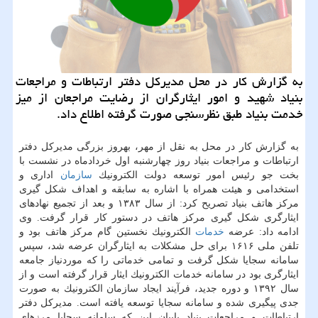
به گزارش كار در محل مدیركل دفتر ارتباطات و مراجعات
بنیاد شهید و امور ایثارگران از رضایت مراجعان از میز
خدمت بنیاد طبق نظرسنجی صورت گرفته اطلاع داد.
به گزارش كار در محل به نقل از مهر، بهروز بزرگی مدیركل دفتر
ارتباطات و مراجعات بنیاد روز چهارشنبه اول خردادماه در نشست با
بخت جو رئیس امور توسعه دولت الكترونیك
سازمان
اداری و
استخدامی و هیئت همراه با اشاره به سابقه و اهداف شكل گیری
مركز هاتف بنیاد تصریح كرد: از سال ۱۳۸۳ و بعد از تجمیع نهادهای
ایثارگری شكل گیری مركز هاتف در دستور كار قرار گرفت. وی
ادامه داد: عرضه
خدمات
الكترونیك نخستین گام مركز هاتف بود و
تلفن ملی ۱۶۱۶ برای حل مشكلات به ایثارگران عرضه شد، سپس
سامانه سجایا شكل گرفت و تمامی خدماتی را كه موردنیاز جامعه
ایثارگری بود در سامانه خدمات الكترونیك ایثار قرار گرفته است و از
سال ۱۳۹۲ و دوره جدید، فرآیند ایجاد سازمان الكترونیك به صورت
جدی پیگیری شده و سامانه سجایا توسعه یافته است. مدیركل دفتر
ارتباطات و مراجعات بنیاد بابیان این كه سامانه سجایا مرزهای