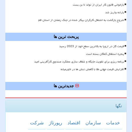
بازخوانی قانون کار ایران از تولد تا بن بست
یارانه واریز شد
شروع بازگشت به اشتغال کارگران بیکار شده در جنگ رمضان از استان قم
پربحث ترین ها
قیمت گاز در اروپا به بالاترین سطح خود از 2023 رسید
پنجره استقلال کماکان بسته است
برنامه ریزی برای تقویت جایگاه و شفاف سازی عملکرد صندوق کارآفرینی امید
افزایش قیمت جهانی طلا با کاهش تنش ها در خاورمیانه
جدیدترین ها
تگها
خدمات
سازمان
اقتصاد
رپورتاژ
شركت