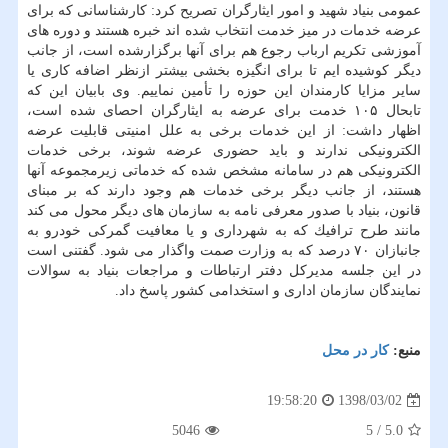
عمومی بنیاد شهید و امور ایثارگران تصریح كرد: كارشناسانی كه برای
عرضه خدمات در میز خدمت انتخاب شده اند خبره هستند و دوره های
آموزشی تكریم ارباب رجوع هم برای آنها برگزارشده است، از جانب
دیگر كوشیده ایم تا برای انگیزه بخشی بیشتر ازنظر اضافه كاری یا
سایر مزایا كارمندان این حوزه را تأمین نماییم. وی بابیان این كه
تابحال ۱۰۵ خدمت برای عرضه به ایثارگران احصای شده است،
اظهار داشت: از این خدمات برخی به علل امنیتی قابلیت عرضه
الكترونیكی ندارند و باید حضوری عرضه شوند، برخی خدمات
الكترونیكی هم در سامانه مشخص شده كه خدماتی زیرمجموعه آنها
هستند، از جانب دیگر برخی خدمات هم وجود دارند كه بر مبنای
قانون، بنیاد با صدور معرفی نامه به سازمان های دیگر محول می كند
مانند طرح ترافیك كه به شهرداری و یا معافیت گمركی خودرو به
جانبازان ۷۰ درصد كه به وزارت صمت واگذار می شود. گفتنی است
در این جلسه مدیركل دفتر ارتباطات و مراجعات بنیاد به سوالات
نمایندگان سازمان اداری و استخدامی كشور پاسخ داد.
منبع:
كار در محل
1398/03/02
19:58:20
5046
5
/
5.0