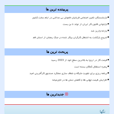
پربیننده ترین ها
بازنشستگان تأمین اجتماعی قربانیان خاموش بی عدالتی در ایام سخت کشور
بازخوانی قانون کار ایران از تولد تا بن بست
یارانه واریز شد
شروع بازگشت به اشتغال کارگران بیکار شده در جنگ رمضان از استان قم
پربحث ترین ها
قیمت گاز در اروپا به بالاترین سطح خود از 2023 رسید
پنجره استقلال کماکان بسته است
برنامه ریزی برای تقویت جایگاه و شفاف سازی عملکرد صندوق کارآفرینی امید
افزایش قیمت جهانی طلا با کاهش تنش ها در خاورمیانه
جدیدترین ها
تگها