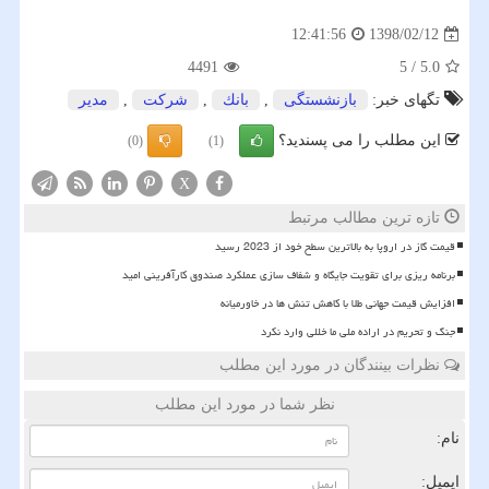
1398/02/12
12:41:56
4491
5
/
5.0
تگهای خبر:
بازنشستگی
,
بانك
,
شركت
,
مدیر
این مطلب را می پسندید؟
(0)
(1)
X
تازه ترین مطالب مرتبط
قیمت گاز در اروپا به بالاترین سطح خود از 2023 رسید
برنامه ریزی برای تقویت جایگاه و شفاف سازی عملکرد صندوق کارآفرینی امید
افزایش قیمت جهانی طلا با کاهش تنش ها در خاورمیانه
جنگ و تحریم در اراده ملی ما خللی وارد نکرد
نظرات بینندگان در مورد این مطلب
نظر شما در مورد این مطلب
نام:
ایمیل: