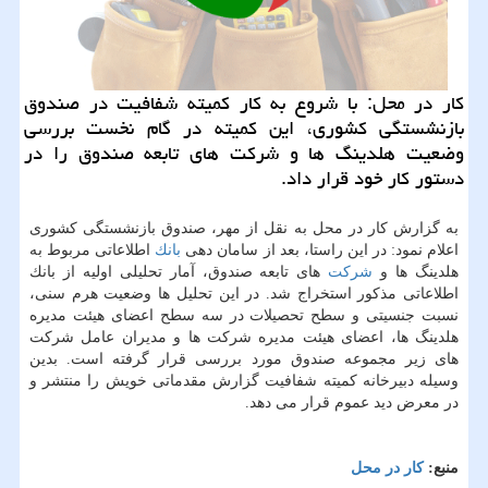
كار در محل: با شروع به كار كمیته شفافیت در صندوق
بازنشستگی كشوری، این كمیته در گام نخست بررسی
وضعیت هلدینگ ها و شركت های تابعه صندوق را در
دستور كار خود قرار داد.
به گزارش كار در محل به نقل از مهر، صندوق بازنشستگی كشوری
اعلام نمود: در این راستا، بعد از سامان دهی
بانك
اطلاعاتی مربوط به
هلدینگ ها و
شركت
های تابعه صندوق، آمار تحلیلی اولیه از بانك
اطلاعاتی مذكور استخراج شد. در این تحلیل ها وضعیت هرم سنی،
نسبت جنسیتی و سطح تحصیلات در سه سطح اعضای هیئت مدیره‏
هلدینگ ها، اعضای هیئت مدیره شركت ها و مدیران عامل شركت
های زیر مجموعه صندوق مورد بررسی قرار گرفته است. بدین
وسیله دبیرخانه كمیته شفافیت گزارش مقدماتی خویش را منتشر و
در معرض دید عموم قرار می دهد.
منبع:
كار در محل