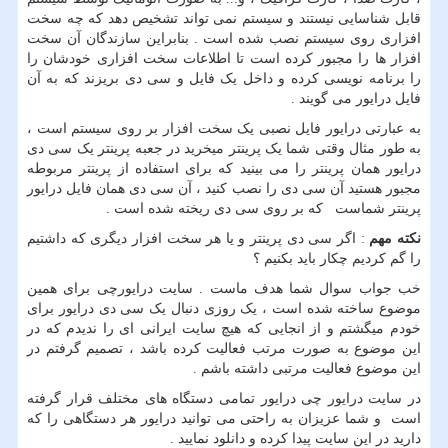
قابل شناسایی نیستند و سیستم نمی تواند تشخیص دهد که چه سخت
افزاری روی سیستم نصب شده است . بنابراین سازندگان آن سخت
افزار ها را مجبور کرده است تا اطلاعات سخت افزاری خودشان را
را برنامه نویسی کرده و داخل یک فایل و سی دی بریزند که به آن
فایل درایور می گویند .
به عبارتی درایور فایل نصبی یک سخت افزار بر روی سیستم است ،
به طور مثال وقتی شما یک پرینتر میخرید در جعبه پرینتر یک سی دی
درایور همان پرینتر را می بینید که برای استفاده از پرینتر مربوطه
مجبور هستید آن سی دی را نصب کنید ، آن سی دی همان فایل درایور
پرینتر شماست که بر روی سی دی ریخته شده است .
نکته مهم
: اگر سی دی پرینتر و یا هر سخت افزار دیگری که داشتیم
را گم کردیم چکار باید بکنیم ؟
خب جواب سوال شما هدف ماست . سایت درایورچی برای همین
موضوع ساخته شده است ، یک روزی دنبال یک سی دی درایور برای
خودم میگشتم و از انجایی که هیچ سایت ایرانی ای را ندیدم که در
این موضوع به صورت مرتب فعالیت کرده باشد ، تصمیم گرفتم در
این موضوع فعالیت مرتبی داشته باشم .
در سایت درایور چی درایور تمامی دستگاه های مختلف قرار گرفته
است و شما عزیزان به راحتی می توانید درایور هر دستگاهی را که
دارید در این سایت پیدا کرده و دانلود نمایید .