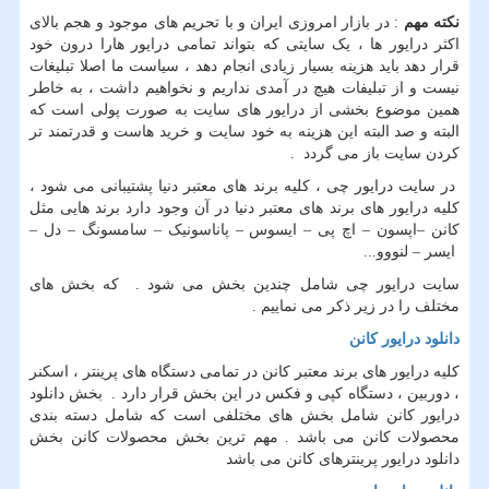
نکته مهم
: در بازار امروزی ایران و با تحریم های موجود و هجم بالای
اکثر درایور ها ، یک سایتی که بتواند تمامی درایور هارا درون خود
قرار دهد باید هزینه بسیار زیادی انجام دهد ، سیاست ما اصلا تبلیغات
نیست و از تبلیفات هیچ در آمدی نداریم و نخواهیم داشت ، به خاطر
همین موضوع بخشی از درایور های سایت به صورت پولی است که
البته و صد البته این هزینه به خود سایت و خرید هاست و قدرتمند تر
کردن سایت باز می گردد .
در سایت درایور چی ، کلیه برند های معتبر دنیا پشتیبانی می شود ،
کلیه درایور های برند های معتبر دنیا در آن وجود دارد برند هایی مثل
کانن –اپسون – اچ پی – ایسوس – پاناسونیک – سامسونگ – دل –
ایسر – لنووو...
سایت درایور چی شامل چندین بخش می شود . که بخش های
مختلف را در زیر ذکر می نماییم .
دانلود درایور کانن
کلیه درایور های برند معتبر کانن در تمامی دستگاه های پرینتر ، اسکنر
، دوربین ، دستگاه کپی و فکس در این بخش قرار دارد . بخش دانلود
درایور کانن شامل بخش های مختلفی است که شامل دسته بندی
محصولات کانن می باشد . مهم ترین بخش محصولات کانن بخش
دانلود درایور پرینترهای کانن می باشد