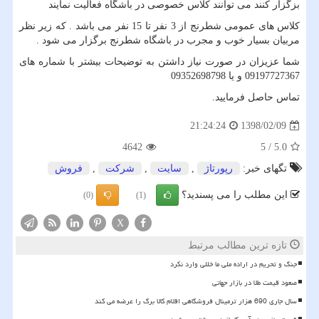
بزگزار کنند می توانند کلاس خصوصی در باشگاه فعالیت نمایند
کلاس های عمومی شطرنج از 3 نفر تا 15 نفر می باشد . که زیر نظر
مربیان بسیار خوب و مجرب در باشگاه شطرنج برگزار می شود .
شما عزیزان در صورت نیاز داشتن به توضیحات بیشتر با شماره های
09197727367 و یا 09352698798
تماس حاصل فرمایید.
1398/02/09
21:24:24
4642
5
/
5.0
تگهای خبر:
رپورتاژ
,
سایت
,
شركت
,
فروش
این مطلب را می پسندید؟
(0)
(1)
X
تازه ترین مطالب مرتبط
جنگ و تحریم در اراده ملی ما خللی وارد نکرد
صعود قیمت طلا در بازار جهانی
سال جاری 690 هزار ترمینال فروشگاهی اقلام کالا برگ را عرضه می کند