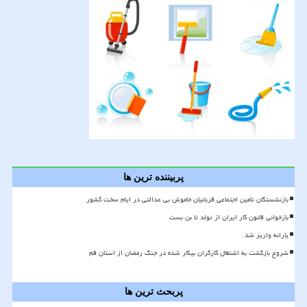
پربیننده ترین ها
بازنشستگان تأمین اجتماعی قربانیان خاموش بی عدالتی در ایام سخت کشور
بازخوانی قانون کار ایران از تولد تا بن بست
یارانه واریز شد
شروع بازگشت به اشتغال کارگران بیکار شده در جنگ رمضان از استان قم
پربحث ترین ها