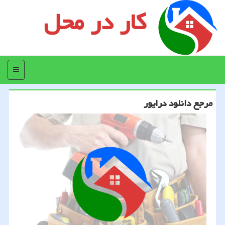
کار در محل
منو
مرجع دانلود درایور