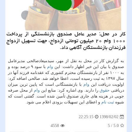
كار در محل: مدیر عامل صندوق بازنشستگی از پرداخت
۱۰۰۰ وام ۲۰ میلیون تومانی ازدواج، جهت تسهیل ازدواج
فرزندان بازنشستگان آگاهی داد.
به گزارش كار در محل به نقل از مهر، سیدمیعادصالحی مدیرعامل
صندوق با بیان این خبر اظهار داشت: این
وام
با سود ۹ درصد بوده و
به ۱۰۰۰ نفر از بازنشستگان محترم كشوری كه عقدنامه فرزند آنها در
سال ۱۳۹۷ به ثبت رسیده است، اعطا خواهد شد. صالحی اضافه كرد:
اولویت دریافت این
وام
با بازنشستگانی است كه پایین ترین میزان
دریافتی
حقوق
را دارند. وی اشاره كرد: منابع این
وام
از محل صرفه
جویی در هزینه های جاری صندوق تأمین شده است. گفتنی است كه
شیوه
ثبت نام
و اعطای این تسهیلات بزودی اعلام می شود.
1398/02/02
22:25:15
4558
5
/
5.0