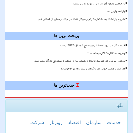
بازخوانی قانون کار ایران از تولد تا بن بست
یارانه واریز شد
شروع بازگشت به اشتغال کارگران بیکار شده در جنگ رمضان از استان قم
پربحث ترین ها
قیمت گاز در اروپا به بالاترین سطح خود از 2023 رسید
پنجره استقلال کماکان بسته است
برنامه ریزی برای تقویت جایگاه و شفاف سازی عملکرد صندوق کارآفرینی امید
افزایش قیمت جهانی طلا با کاهش تنش ها در خاورمیانه
جدیدترین ها
تگها
خدمات
سازمان
اقتصاد
رپورتاژ
شركت