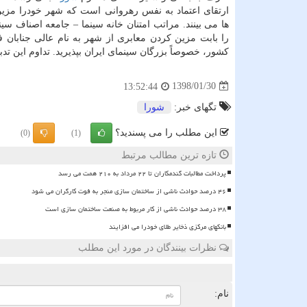
ارتقای اعتماد به نفس رهروانی است كه شهر خودرا مزین 
ها می بینند. مراتب امتنان خانه سینما – جامعه اصناف سین
را بابت مزین كردن معابری از شهر به نام عالی جنابان ف
كشور، خصوصاً بزرگان سینمای ایران بپذیرید. تداوم این تدبیر
1398/01/30
13:52:44
تگهای خبر:
شورا
این مطلب را می پسندید؟
(0)
(1)
تازه ترین مطالب مرتبط
پرداخت مطالبات گندمکاران تا ۲۲ مرداد به ۲۱۰ همت می رسد
۴۶ درصد حوادث ناشی از ساختمان سازی منجر به فوت کارگران می شود
۳۸ درصد حوادث ناشی از کار مربوط به صنعت ساختمان سازی است
بانکهای مرکزی ذخایر طلای خودرا می افزایند
نظرات بینندگان در مورد این مطلب
ن
نام: