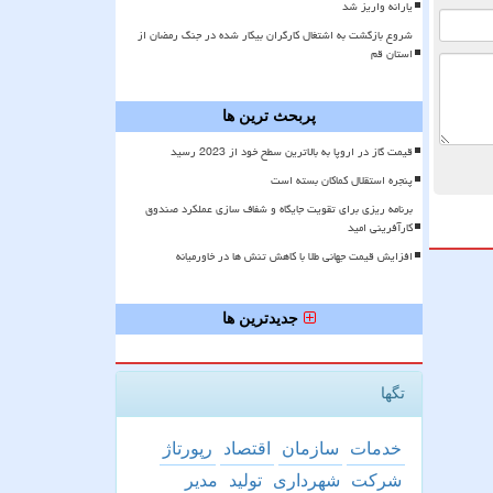
یارانه واریز شد
شروع بازگشت به اشتغال کارگران بیکار شده در جنگ رمضان از
استان قم
پربحث ترین ها
قیمت گاز در اروپا به بالاترین سطح خود از 2023 رسید
پنجره استقلال کماکان بسته است
برنامه ریزی برای تقویت جایگاه و شفاف سازی عملکرد صندوق
کارآفرینی امید
افزایش قیمت جهانی طلا با کاهش تنش ها در خاورمیانه
جدیدترین ها
تگها
خدمات
سازمان
اقتصاد
رپورتاژ
شركت
شهرداری
تولید
مدیر