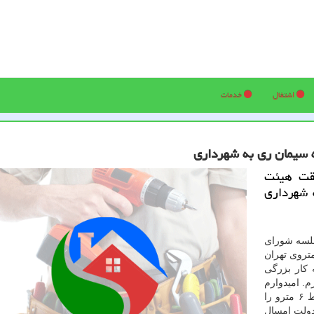
اشتغال
خدمات
فقت هیئت
ری به شهرداری
جلسه شورای
ن، مشاوران و شهرداران به افتتاح بخشی از خط ۷ متروی تهران
 كار بزرگی
. امیدوارم
پس از تعطیلات عید هم با حضور رئیس جمهور محترم خط ۶ مترو را
 دولت امسال