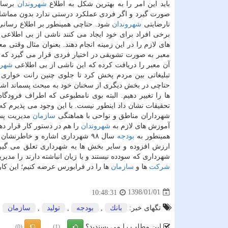
باید این امر را به بهترین شكل به اطلاع
شهروندان
برسانی
صورت گیرد و اگر فردی عملكرد درستی ندارد بدون مماشات 
نارضایتی
شهروندان
شود. حناچی همینطور بر اطلاع رسانی
برخی افراد برای خود ایجاد می كنند ناشی از بی اطلاع
های لازم را در این زمینه انجام دهند. بعنوان مثال وقتی
معبر به صورت تشویقی در اختیار فردی قرار می گیرد كه پ
آن معبر را دریافت كرده كه این ناشی از بی اطلاعی
شهرو
تبلیغاتی بین مردم پخش كرد تا جلوی چنین رانت خواری ها
حناچی در بخش دیگری از سخنان خود به مبحث پسماند اشار
ها را تغییر دهیم. البته بوی نامطبوعی كه اطراف فرودگ
تحقیقات نشان داد اینطور نیست. با این وجود می پذیرم كه ش
شهرداران مناطق و نواحی با هماهنگی
سازمان
مدیریت پسم
آموزش های لازم به
شهروندان
را هم در دستور كار قرار ده
همینطور به
بودجه
سال ۹۸ شهرداری اشاره و خاطرنشا
ارزش افزوده و سایر بخش ها به شهرداری تعلق می گیرد ب
شهرداری كه سودده نیستند و یا زیان انباشته دارند را مدیری
شركت
ها و
سازمان
ها را در فرابورس عرضه كنیم؛ این كار
1398/01/01
10:48:31
تگهای خبر:
بانك
,
بودجه
,
تولید
,
سازمان
این مطلب را می پسندید؟
(0)
(1)