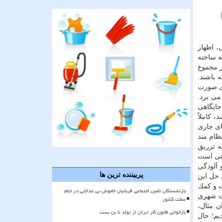
، اظهار
ه ساخته
ر مجموع
 باشند.
ی صورت
می برد.
جایگاهی
 كاملاً
ای جاری
ظام مند
ه تزریق
یتی است
 آلودگی
پربیننده ترین ها
 حل این
ت و كمك
بازنشستگان تأمین اجتماعی قربانیان خاموش بی عدالتی در ایام
یت شهری
سخت کشور
ن مثال،
بازخوانی قانون کار ایران از تولد تا بن بست
یم؛ حال