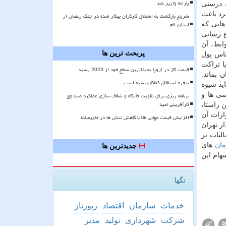
یارانه واریز شد
ه درستی
رد باعث
شروع بازگشت به اشتغال کارگران بیکار شده در جنگ رمضان از
استان قم
هایی كه
ع رسانی
ابط، آن
پربحث ترین ها
ناس پول
ا تراكت
قیمت گاز در اروپا به بالاترین سطح خود از 2023 رسید
 بماند.
پنجره استقلال کماکان بسته است
ید شیوه
سی ها و
برنامه ریزی برای تقویت جایگاه و شفاف سازی عملکرد صندوق
کارآفرینی امید
ن راستا،
ازات آن
افزایش قیمت جهانی طلا با کاهش تنش ها در خاورمیانه
ر تهران
لیات بر
ان
های
جدیدترین ها
سهام این
تگها
خدمات
سازمان
اقتصاد
رپورتاژ
شركت
شهرداری
تولید
مدیر