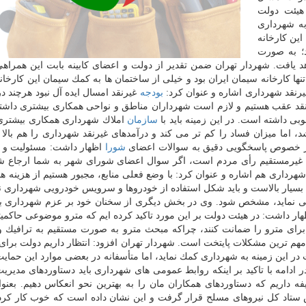
 هیئت دولت
ه شهرداری
این كارخانه
د؛ به صورت
یافت. شهردار تهران ضمن تقدیر از دولت و اعضای كابینه بابت این همراهی
ها كارخانه سیمان ایران بود و خیلی از ساختمان ها به كمك سیمان این كارخان
رنقد شهرداری اشاره و عنوان كرد:
بودجه
غیرنقد امسال ایده آل نبود هرچند د
نقد عقب هستیم و لازم است شهرداران مناطق و نواحی همكاری بیشتری داشته
ی داشته است. در این زمینه باید با
سازمان
املاك شهرداری همكاری بیشتر
د، اما میزان فساد را كم تر می كند و درآمدهای غیرنقد شهرداری را هم بالا 
در خصوص پاسخگویی دقیق به سوالات اعضای
شورا
اظهار داشت: مسئولیت و 
یرمستقیم رأی مردم است، اگر سوال اعضای شورای شهر به شما ارجاع شد،
رداری هم اشاره و عنوان كرد: با وضع فعلی منابع، مجبور هستیم از هزینه ه
ی بسیار بالاست و باید شكل استفاده از خودروها و سرویس خودرویی شهرداری ن
می نماید، مشخص شود. وی در بخش دیگری از سخنان خود بر عزم شهرداری ب
ر داشت: در هیئت دولت بر این مورد تاكید كرده ایم كه مترو موضوعی حاكم
ای مترو را ضمانت كنند، چراكه مبحث مترو به صورت مستقیم به ترافیك و
م ترین مشكلات پایتخت است. شهردار تهران افزود: انتظار داریم دولت برای
 این زمینه به شهرداری كمك نماید، اما متأسفانه در بعضی موارد این حمای
ر ادامه با تاكید بر اینكه روابط عمومی های شهرداری باید دستاوردهای مدیر
ه داریم كه دستاوردهای همكاران مان را به بهترین نحو انعكاس دهیم. بعنوا
 ستاد كل نیروهای مسلح قرار گرفت و این نشان داده است كه خوب كار كرد