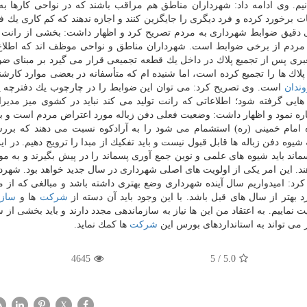
م. وی ادامه داد: شهرداران مناطق هم مراقب باشند كه در نواحی كارها ب
برخورد كرده و فرد دیگری را جایگزین كنند و اجازه ندهند كه كم كاری یك ف
 دقیق ضوابط شهرداری به مردم تصریح كرد و اظهار داشت: بخشی از رانت 
ی مردم از برخی ضوابط است. شهرداران مناطق و نواحی موظف اند كه اطلا
 معبری پس از تجمیع پلاك در داخل یك قطعه تجمیعی قرار می گیرد بر مبنای ضو
لاك ها را تجمیع كرده است، اما شنیده ام كه متأسفانه در بعضی موارد كارش
ندان
است. وی تصریح كرد: می توان این ضوابط را در چارچوب یك دفترچه ی
یی گرفته شود؛ اطلاعاتی كه رانت تولید می كند نباید در كشوی میز مدیران
ه نمود و اظهار داشت: وضعیت فعلی دفن زباله مورد اعتراض مردم است و با
اه امام خمینی (ره) استشمام می شود را به آرادكوه نسبت می دهند كه برر
یوه دفن زباله ها قابل قبول نیست و باید تفكیك از مبدا را ترویج دهیم. در ای
اند باید شیوه های علمی و نوین جمع آوری پسماند را در پیش بگیرند و به مو
ند. این امر یكی از اولویت های اصلی شهرداری در سال جدید خواهد بود. شهردا
ن كرد: امیدواریم سال آینده شهرداری وضع بهتری داشته باشد و مبالغی كه از ما
هتر از سال های قبل باشد. با این وجود باید آن دسته از
شركت
ها و
سازم
ت نماییم. به اعتقاد من این ها نیاز به سازماندهی مجدد دارند و باید بخشی از 
 می تواند به استانداردهای بورس این
شركت
ها كمك نماید.
4645
5
/
5.0
X