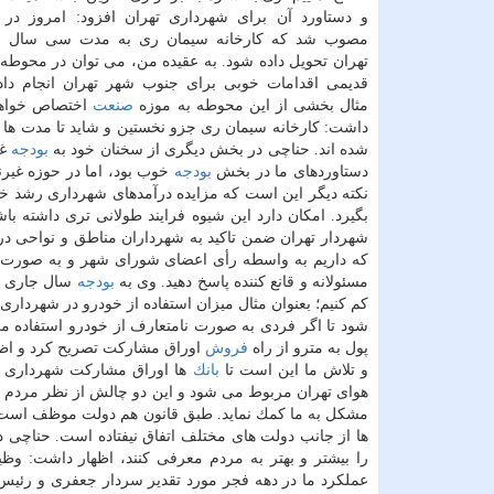
و دستاورد آن برای شهرداری تهران افزود: امروز در
مصوب شد كه كارخانه سیمان ری به مدت سی سال ب
تهران تحویل داده شود. به عقیده من، می توان در محوطه 
قدیمی اقدامات خوبی برای جنوب شهر تهران انجام دا
مثال بخشی از این محوطه به موزه
صنعت
اختصاص خواهد 
داشت: كارخانه سیمان ری جزو نخستین و شاید تا مدت ها تن
شده اند. حناچی در بخش دیگری از سخنان خود به
بودجه
غی
دستاوردهای ما در بخش
بودجه
خوب بود، اما در حوزه غیر
نكته دیگر این است كه مزایده درآمدهای شهرداری رشد خوب
بگیرد. امكان دارد این شیوه فرایند طولانی تری داشته باش
شهردار تهران ضمن تاكید به شهرداران مناطق و نواحی 
كه داریم به واسطه رأی اعضای شورای شهر و به صورت غ
مسئولانه و قانع كننده پاسخ دهید. وی به
بودجه
سال جاری شه
كم كنیم؛ بعنوان مثال میزان استفاده از خودرو در شهردار
شود تا اگر فردی به صورت نامتعارف از خودرو استفاده 
پول به مترو از راه
فروش
اوراق مشاركت تصریح كرد و اظها
و تلاش ما این است تا
بانك
ها اوراق مشاركت شهرداری بر
هوای تهران مربوط می شود و این دو چالش از نظر مردم مه
مشكل به ما كمك نماید. طبق قانون هم دولت موظف است در
ها از جانب دولت های مختلف اتفاق نیفتاده است. حناچی د
را بیشتر و بهتر به مردم معرفی كنند، اظهار داشت: وظیف
عملكرد ما در دهه فجر مورد تقدیر سردار جعفری و رئیس