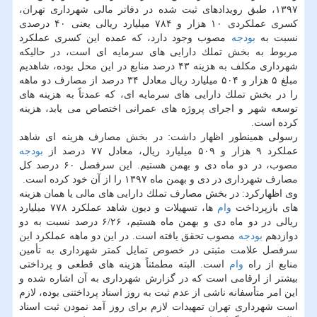
۱۳۹۷، طبق رویدادهای ثبت شده در دفاتر مالی شهرداری تهران،
كسری عملكردی ۱۰ هزار و ۷۸۴ میلیارد ریالی یعنی ۴۰ درصدی
نسبت به
بودجه
مصوب وجود دارد، كه عمده این كسری عملكرد
مربوط به بخش تملك دارایی های سرمایه ای است، در حالیكه
شهرداری مكلف به هزینه ۴۳ درصد منابع در این محل بوده، شاهدیم
مبلغ ۵ هزار و ۵۰۴ میلیارد ریال معادل ۳۴ درصد از مصارف دو ماهه
را در بخش تملك دارایی های سرمایه ای، كه عمدتاً به هزینه های
توسعه شهر و اجرای پروژه های عمرانی اختصاص می یابد، هزینه
كرده است.
رسولی همینطور اظهار داشت: در بخش مصارف هزینه ای شاهد
عملكرد ۹ هزار و ۵۰۹ میلیارد ریال، معادل ۷۷ درصد از
بودجه
مصوب، در دو ماه دی و بهمن هستیم. این سرفصل ۶۰ درصد كل
مصارف شهرداری در دی و بهمن ماه ۱۳۹۷ را از آن خود كرده است.
وی اظهاركرد: در بخش مصارف تملك دارایی های مالی یا همان هزینه
های بازپرداخت
وام
ها، تسهیلات و دیون شاهد عملكرد ۷۷۸ میلیارد
ریالی در دو ماه دی و بهمن ماه هستیم، ۶/۲۶ درصد نسبت به دو
دوازدهم
بودجه
مصوب تحقق یافته است. در این دو ماهه عملكرد این
سرفصل علامت مثبتی در خصوص تمایل كمتر شهرداری به تأمین
منابع از راه
وام
است. البته مطمئناً هزینه های قطعی و پرداختی
بیشتر از ارقامی است كه در گزارش شهرداری به آن اشاره شده و
این امر متأسفانه ناشی از عدم ثبت به روز اسناد پرداختنی بوده، لازم
است شهرداری تهران تمهیدات لازم برای روز آمد نمودن ثبت اسناد