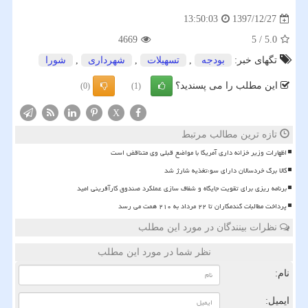
1397/12/27
13:50:03
4669
5
/
5.0
تگهای خبر:
بودجه
,
تسهیلات
,
شهرداری
,
شورا
این مطلب را می پسندید؟
(0)
(1)
X
تازه ترین مطالب مرتبط
اظهارات وزیر خزانه داری آمریکا با مواضع قبلی وی متناقض است
کالا برگ خردسالان دارای سوءتغذیه شارژ شد
برنامه ریزی برای تقویت جایگاه و شفاف سازی عملکرد صندوق کارآفرینی امید
پرداخت مطالبات گندمکاران تا ۲۲ مرداد به ۲۱۰ همت می رسد
نظرات بینندگان در مورد این مطلب
نظر شما در مورد این مطلب
نام:
ایمیل: