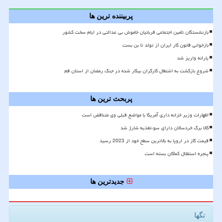
پربیننده ترین ها
بازنشستگان تأمین اجتماعی قربانیان خاموش بی عدالتی در ایام سخت کشور
بازخوانی قانون کار ایران از تولد تا بن بست
یارانه واریز شد
شروع بازگشت به اشتغال کارگران بیکار شده در جنگ رمضان از استان قم
پربحث ترین ها
اظهارات وزیر خزانه داری آمریکا با مواضع قبلی وی متناقض است
کالا برگ خردسالان دارای سوءتغذیه شارژ شد
قیمت گاز در اروپا به بالاترین سطح خود از 2023 رسید
پنجره استقلال کماکان بسته است
جدیدترین ها
تگها