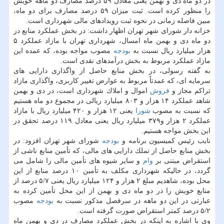
در دو ماه دی و بهمن یعنی معادل ۵۹ درصد مصارف دو ماهه خویش
را منظور كرده است. ثبت میزان ۵۹ درصد مصارف برای دو ماه،
مبین فاصله زمانی در نحوه ثبت رویدادهای مالی شهرداری است.
خزانه دار شورای شهر تهران اظهار داشت: در بخش عملكرد منابع در
دو ماه دی و بهمن ماه امسال، شهرداری تهران با مازاد عملكرد ۵
هزار میلیارد ریال نسبت به
بودجه
مصوب مواجه بوده، كه عمده این
مازاد عملكرد مربوط به بخش درآمدهای نقدی است.
به گفته رسولی، در بخش منابع حاصل از واگذاری دارایی های
سرمایه ای، كه عمدتاً مربوط به عوارض تغییر كاربری، واگذاری مازاد
تراكم مجاز و
فروش
اموال و املاك شهرداری است، در دی و بهمن
شاهد عملكرد ۱۴ هزار و ۸۰۳ میلیارد ریالی در مجموع دو ماه هستیم
كه نسبت به مصوب
شورا
یعنی ۱۲ هزار و ۴۲۰ میلیارد ریال با مازاد
عملكرد ۲ هزار و۳۷۹ میلیارد ریال یعنی معادل ۱۱۹ درصد تحقق در
این بخش مواجه هستیم.
نایب رئیس كمیسیون برنامه و
بودجه
شورای شهر تهران افزود: در
بخش منابع حاصل از تملك دارایی های مالی، كه تأمین منابع ناشی از
استقراض مبتنی بر
وام
و سایر شیوه های تأمین مالی را شامل می
گردد، در حالیكه شهرداری مكلف به تأمین ۱۰ درصد منابع از این
محل بوده، شاهدیم مبلغ ۲ هزار و ۱۲۴ میلیارد ریال یعنی ۵/۷ درصد از
منابع خویش را در دو ماه دی و بهمن از این محل تأمین كرده به
عبارتی در این دو ماهه در سرفصل مذكور نسبت به
بودجه
مصوب
۵/۲ درصد كمتر استقراض صورت گرفته است.
وی با اشاره به اینكه در بخش عملكرد مصارف در دی و بهمن ماه