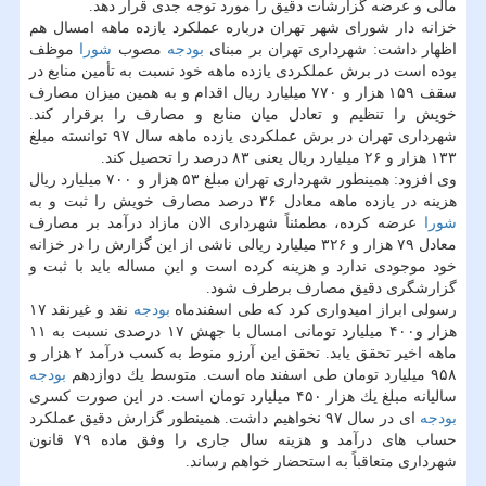
مالی و عرضه گزارشات دقیق را مورد توجه جدی قرار دهد.
خزانه دار شورای شهر تهران درباره عملكرد یازده ماهه امسال هم
اظهار داشت: شهرداری تهران بر مبنای
بودجه
مصوب
شورا
موظف
بوده است در برش عملكردی یازده ماهه خود نسبت به تأمین منابع در
سقف ۱۵۹ هزار و ۷۷۰ میلیارد ریال اقدام و به همین میزان مصارف
خویش را تنظیم و تعادل میان منابع و مصارف را برقرار كند.
شهرداری تهران در برش عملكردی یازده ماهه سال ۹۷ توانسته مبلغ
۱۳۳ هزار و ۲۶ میلیارد ریال یعنی ۸۳ درصد را تحصیل كند.
وی افزود: همینطور شهرداری تهران مبلغ ۵۳ هزار و ۷۰۰ میلیارد ریال
هزینه در یازده ماهه معادل ۳۶ درصد مصارف خویش را ثبت و به
شورا
عرضه كرده، مطمئناً شهرداری الان مازاد درآمد بر مصارف
معادل ۷۹ هزار و ۳۲۶ میلیارد ریالی ناشی از این گزارش را در خزانه
خود موجودی ندارد و هزینه كرده است و این مساله باید با ثبت و
گزارشگری دقیق مصارف برطرف شود.
رسولی ابراز امیدواری كرد كه طی اسفندماه
بودجه
نقد و غیرنقد ۱۷
هزار و۴۰۰ میلیارد تومانی امسال با جهش ۱۷ درصدی نسبت به ۱۱
ماهه اخیر تحقق یابد. تحقق این آرزو منوط به كسب درآمد ۲ هزار و
۹۵۸ میلیارد تومان طی اسفند ماه است. متوسط یك دوازدهم
بودجه
سالیانه مبلغ یك هزار ۴۵۰ میلیارد تومان است. در این صورت كسری
بودجه
ای در سال ۹۷ نخواهیم داشت. همینطور گزارش دقیق عملكرد
حساب های درآمد و هزینه سال جاری را وفق ماده ۷۹ قانون
شهرداری متعاقباً به استحضار خواهم رساند.