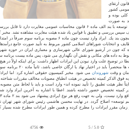
ن قانون ارتقای
عمومی كشور
كلی بوده و
ید به صورت
خیلی دقیق اشاره می كردند كه مثلاً ماده یك برنامه سوم توسعه با بند الف ماده ۶ قانون محاسبات عمومی مغایرت دارد تا
ف سپس بررسی و تطبیق با قوانین یاد شده هیئت مغایرت مشاهده نشد. مخبر 
حقوقی اشاره كرد: نسبت به ایرادات دیگر هیئت تطبیق همچون بند یك. ایراد وارد نیست چون ماده ۶ مصوبه برنامه 
۱ ماده ۸۰ قانون تشكیلات، وظایف و انتخابات شوراهای اسلامی كشور مربوط به تأیید صورت جامع درآمد
 افزود: در بند ۶ نامه آورده شده كه چون در آرشیو شورای عالی شهرسازی و معماری ایران در حوزه 
بوط به داده های مكانی و نقش آن نگهداری می شود، پس ماده بیست برنامه 
عطا در توضیح علت وارد نبودن این ایرادات اظهار داشت: برای اینكه اولاً در هیچ
مقرراتی نیامده كه دسترسی به اطلاعات مربوط به نقشه ها منحصراً باید در اختیار 
مان و وقت
شهروندان
می شود. مخبر كمیسیون حقوقی اشاره كرد: اما ایراد
 در بند ۷ بیان كرده اند «در خصوص ماده ۳۹ مصوبه فوق الذكر كمیته تخصیص در هیئت انطباق مصوبات مخالف مقررات شنا
ً نظر هیئت تطبیق را تأیید نموده اند» وارد است و باید با لحاظ متن مصوبه 
 كمیته تخصیص حضور داشته باشند. اعطا با اشاره به آخرین ایراد وارد شد
ششم توسعه» اصلاح گردد. در نهایت محسن هاشمی رئیس شورای شهر تهران 
 زمان مقرر ایرادات را مطرح كرده و همین طور ایرادات مطرح شده بسیار ك
4756
5
/
5.0