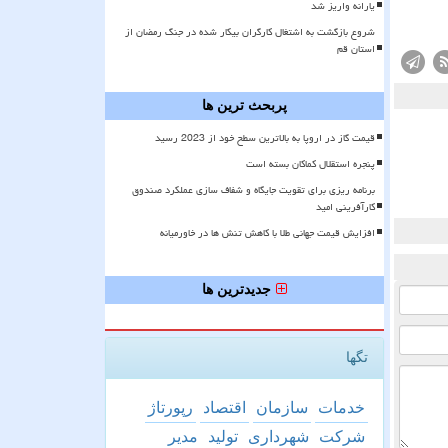
یارانه واریز شد
شروع بازگشت به اشتغال کارگران بیکار شده در جنگ رمضان از
استان قم
پربحث ترین ها
قیمت گاز در اروپا به بالاترین سطح خود از 2023 رسید
پنجره استقلال کماکان بسته است
برنامه ریزی برای تقویت جایگاه و شفاف سازی عملکرد صندوق
کارآفرینی امید
افزایش قیمت جهانی طلا با کاهش تنش ها در خاورمیانه
جدیدترین ها
تگها
خدمات
سازمان
اقتصاد
رپورتاژ
شركت
شهرداری
تولید
مدیر