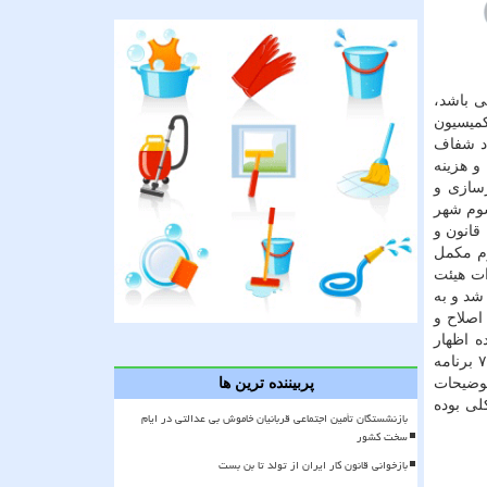
 قابل بررسی باشد،
كمیسیون
سوم صرفاً در امتداد شفاف
ها و هزینه
شهرسازی و
سوم شهر
 قانون و
نهاد یا ارگان خاصی باشد، ثانیاً ماده ۲۰ برنامه سوم مكمل
ات هیئت
خته شد و به
اصلاح و
ه اظهار
داشت: همین طور در بند ۱۳ ایراد هیأت تطبیق هرچند در واقع وارد نیست، ولی به جهت رفع هر نوع ایرادی پیشنهاد می شود بند ۲ ماده ۷۳ برنامه
توضیحات
پربیننده ترین ها
لی بوده
بازنشستگان تأمین اجتماعی قربانیان خاموش بی عدالتی در ایام
سخت کشور
بازخوانی قانون کار ایران از تولد تا بن بست