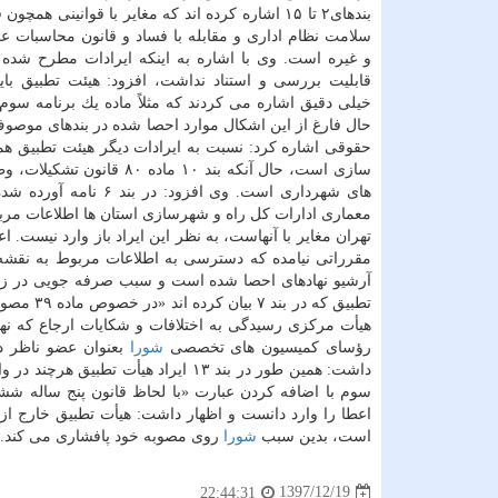
بندهای۲ تا ۱۵ اشاره كرده اند كه مغایر با قوانینی همچو
سلامت نظام اداری و مقابله با فساد و قانون محاسبات 
و غیره است. وی با اشاره به اینكه ایرادات مطرح شده 
قابلیت بررسی و استناد نداشت، افزود: هیئت تطبیق با
حال فارغ از این اشكال موارد احصا شده در بندهای موصو
سازی است، حال آنكه بند ۰
های شهرداری است. وی
معماری ادارات كل راه و شهرسازی استان ها اطلاعات مر
تهران مغایر با آنهاست، به نظر این ایراد باز وارد نیست. ا
آرشیو نهادهای احصا شده است و سبب صرفه جویی در ز
تطبیق كه
هیأت مركزی رسیدگی به اختلافات و شكایات ارجاع كه نهایتا
رؤسای كمیسیون های تخصصی
شورا
بعنوان عضو ناظر در
سوم با اضافه كردن عبارت «با لحاظ قانون پنج ساله 
اعطا را وارد دانست و اظهار داشت: هیأت تطبیق خارج از
است، بدین سبب
شورا
روی مصوبه خود پافشاری می كند.
1397/12/19
22:44:31