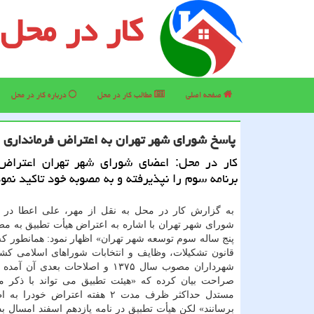
کار در محل
صفحه اصلی
مطالب كار در محل
درباره كار در محل
پاسخ شورای شهر تهران به اعتراض فرمانداری
كار در محل: اعضای شورای شهر تهران اعتراض
برنامه سوم را نپذیرفته و به مصوبه خود تاكید نمو
به گزارش كار در محل به نقل از مهر، علی اعطا در 
شورای شهر تهران با اشاره به اعتراض هیأت تطبیق به مصو
قانون تشكیلات، وظایف و انتخابات شوراهای اسلامی كشو
شهرداران مصوب سال ۱۳۷۵ و اصلاحات بعدی آن 
صراحت بیان كرده كه «هیئت تطبیق می تواند با ذكر م
مستدل حداكثر ظرف مدت ۲ هفته اعتراض خودر
برسانند» لكن هیأت تطبیق در نامه یازدهم اسفند امسال ب