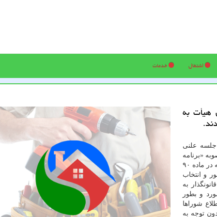
اشتغال
خدمات
 هیأت به
دند.
جلسه علنی
به «برنامه
پنج ساله سوم توسعه شهر تهران» اظهار نمود: همانطور كه در ماده ۹۰
ر و انتخاب
آمده قانونگذار به
ورد و بطور
ا به اطلاع شوراها
دون توجه به