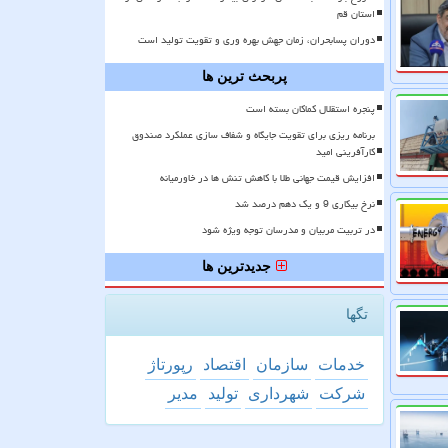
استان قم
دوران پسابحران، زمان جهش بهره وری و تقویت تولید است
پربحث ترین ها
پنجره استقلال کماکان بسته است
برنامه ریزی برای تقویت جایگاه و شفاف سازی عملکرد صندوق
کارآفرینی امید
افزایش قیمت جهانی طلا با کاهش تنش ها در خاورمیانه
نرخ بیکاری 9 و یک دهم درصد شد
در تربیت مربیان و مدرسان توجه ویژه شود
جدیدترین ها
تگها
خدمات
سازمان
اقتصاد
رپورتاژ
شركت
شهرداری
تولید
مدیر