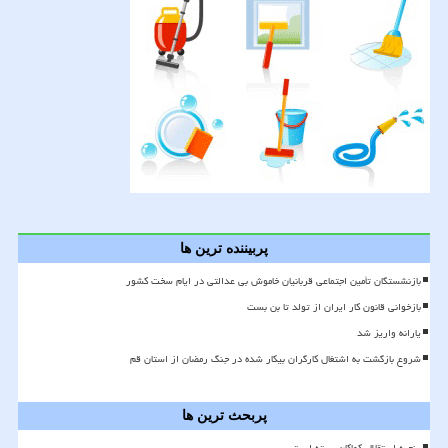
پربیننده ترین ها
بازنشستگان تأمین اجتماعی قربانیان خاموش بی عدالتی در ایام سخت کشور
بازخوانی قانون کار ایران از تولد تا بن بست
یارانه واریز شد
شروع بازگشت به اشتغال کارگران بیکار شده در جنگ رمضان از استان قم
پربحث ترین ها