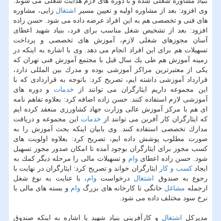
بنیاد مشاوره شغلی شده و با دوره های لازم هدایت شغلی می شوند.
وی افزود: بعد از مشاوره اولیه و تعیین مسیر
اشتغال
زایی، مشاوره
های فنی و تخصصی هم به این افراد عرضه داده می شود. حسن زاده
افزود: بعد از تشخیص شغل مناسب برای فرد، بنیاد شهید اعطای
آسان مجوزهای شغلی لازم، آموزش های تخصصی و پرداخت
تسهیلات هم برای این افراد انجام می دهد. وی با اشاره به اینكه در
زمینه آموزش هم طی یك سال قبل با مجتمع آموزش فنی تهران كه
یكی از معتبرترین مراكز آموزشی بوده و مدرك بین المللی دارد،
قرارداد آموزشی داشته ایم، تصریح كرد: باتوجه به قراردادی كه با
این مجموعه داریم ایثارگران می توانند از
خدمات
و دوره های
آموزشی لازم استفاده كنند. حسن زاده اضافه كرد: بعلاوه تفاهم نامه
ای هم با مركز آموزش عالی وزارت جهاد كشاورزی منعقد كرده ایم
كه ایثارگران كار آفرین می توانند از
خدمات
این مجموعه و دریافت
مدارك تخصصی استفاده كنند. وی بابیان اینكه بحث آموزش را به
صورت مطلوب پوشش داده ایم، تصریح كرد: بعلاوه اولویت های
كسب مجوز برای ایثارگران بوجود آمده تا امكان صدور مجوز تسهیل
شود. حسن زاده اعطای
وام
و تسهیلات مالی را مرحله دیگر كمك به
ایجاد
كسب و كار
ایثارگران خواند و تصریح كرد: ایثارگران در نهایت با
رجوع به صندوق
اشتغال
درخواست
وام
، با عنایت به نوع شغل
ازجمله
مشاغل
خانگی تا كارخانه های بزرگ
وام
و بسته های مالی با
نرخ سود مختلف داده می شود.
مدیركل
اشتغال
و كارآفرینی بنیاد شهید با اشاره به اینكه صندوق