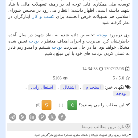
توسعه ملی همكاری قابل توجه ای در زمینه تسهیلات مالی با بنیاد
شهید داشته است، اظهار داشت: انتظار می رود در مجلس شورای
اسلامی هم تسهیلات قرض الحسنه برای
كسب و كار
ایثارگران در
نظر گرفته شود.
وی درمورد
بودجه
تخصیص داده شده به بنیاد شهید در سال آینده
خاطرنشان كرد: مدیریت و اجرای اهداف مدنظر با
بودجه
تعیین شده
مشكل خواهد بود اما در حال مدیریت
بودجه
هستیم و امیدواریم قادر
به عملی كردن برنامه های خود با این مبلغ باشیم.
1397/12/06
14:34:38
5166
5
/
5.0
تگهای خبر:
استخدام
,
اشتغال
,
اشتغال زایی
,
بودجه
این مطلب را می پسندید؟
(0)
(1)
X
تازه ترین مطالب مرتبط
برنامه ریزی برای تقویت جایگاه و شفاف سازی عملکرد صندوق کارآفرینی امید