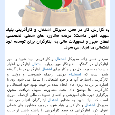
به گزارش كار در محل مدیركل اشتغال و كارآفرینی بنیاد
شهید اظهار داشت: عرضه مشاوره های شغلی، تخصصی،
اعطای مجوز و تسهیلات مالی به ایثارگران برای توسعه خود
اشتغالی ها انجام می شود.
سردار حسن زاده مدیركل
اشتغال
و كارآفرینی بنیاد شهید و امور
ایثارگران در گفتگو با خبرنگار مهر درباره
اشتغال
ایثارگران اظهار
داشت: به صورت كل دو راه كار برای
اشتغال
ایثارگران درنظر گرفته
شده است كه
استخدام
دولتی ازجمله خصوصی و دولتی و
كارآفرینی، استارت آپ ها و خود اشتغالی را شامل می شود. وی با
اشاره بر برنامه ریزی های انجام شده در جهت بهبود خود اشتغالی و
كارآفرینی ها توضیح داد: بحث مشاوره، تسهیل دریافت مجوز،
برگزاری دوره های آموزشی و اعطای تسهیلات مالی ازجمله اموری
است كه بنیاد شهید به منظور
اشتغال
ایثارگران انجام می دهد.
مدیركل
اشتغال
و كارآفرینی بنیاد شهید درمورد مشاوره های شغلی
عنوان كرد: ایثارگرانی كه قصد كارآفرینی را داشته باشند از جانب