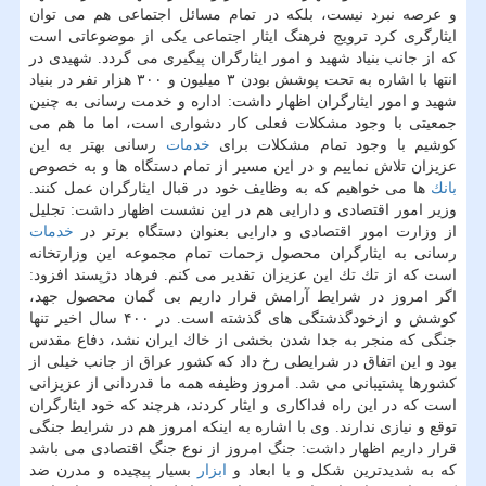
و عرصه نبرد نیست، بلكه در تمام مسائل اجتماعی هم می توان
ایثارگری كرد ترویج فرهنگ ایثار اجتماعی یكی از موضوعاتی است
كه از جانب بنیاد شهید و امور ایثارگران پیگیری می گردد. شهیدی در
انتها با اشاره به تحت پوشش بودن ۳ میلیون و ۳۰۰ هزار نفر در بنیاد
شهید و امور ایثارگران اظهار داشت: اداره و خدمت رسانی به چنین
جمعیتی با وجود مشكلات فعلی كار دشواری است، اما ما هم می
كوشیم با وجود تمام مشكلات برای
خدمات
رسانی بهتر به این
عزیزان تلاش نماییم و در این مسیر از تمام دستگاه ها و به خصوص
بانك
ها می خواهیم كه به وظایف خود در قبال ایثارگران عمل كنند.
وزیر امور اقتصادی و دارایی هم در این نشست اظهار داشت: تجلیل
از وزارت امور اقتصادی و دارایی بعنوان دستگاه برتر در
خدمات
رسانی به ایثارگران محصول زحمات تمام مجموعه این وزارتخانه
است كه از تك تك این عزیزان تقدیر می كنم. فرهاد دژپسند افزود:
اگر امروز در شرایط آرامش قرار داریم بی گمان محصول جهد،
كوشش و ازخودگذشتگی های گذشته است. در ۴۰۰ سال اخیر تنها
جنگی كه منجر به جدا شدن بخشی از خاك ایران نشد، دفاع مقدس
بود و این اتفاق در شرایطی رخ داد كه كشور عراق از جانب خیلی از
كشورها پشتیبانی می شد. امروز وظیفه همه ما قدردانی از عزیزانی
است كه در این راه فداكاری و ایثار كردند، هرچند كه خود ایثارگران
توقع و نیازی ندارند. وی با اشاره به اینكه امروز هم در شرایط جنگی
قرار داریم اظهار داشت: جنگ امروز از نوع جنگ اقتصادی می باشد
كه به شدیدترین شكل و با ابعاد و
ابزار
بسیار پیچیده و مدرن ضد