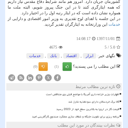
كشورمان جریان دارد. امروز هم مانند شرایط دفاع مقدس نیاز داریم
كه همه ایثارگری كنند تا در این جنگ پیروز شویم، البته ملت ما
همواره نشان داده است كه در ایثار رتبه اول را در اختیار دارد.
در این جلسه با اهدای لوح تقدیری به وزیر امور اقتصادی و دارایی از
خدمات
این وزارتخانه به ایثارگران تقدیر گردید.
1397/11/01
14:08:17
4675
5
/
5.0
تگهای خبر:
ابزار
,
اقتصاد
,
بانك
,
خدمات
این مطلب را می پسندید؟
(0)
(1)
X
تازه ترین مطالب مرتبط
اظهارات وزیر خزانه داری آمریکا با مواضع قبلی وی متناقض است
کالا برگ خردسالان دارای سوءتغذیه شارژ شد
قیمت گاز در اروپا به بالاترین سطح خود از 2023 رسید
برنامه ریزی برای تقویت جایگاه و شفاف سازی عملکرد صندوق کارآفرینی امید
نظرات بینندگان در مورد این مطلب