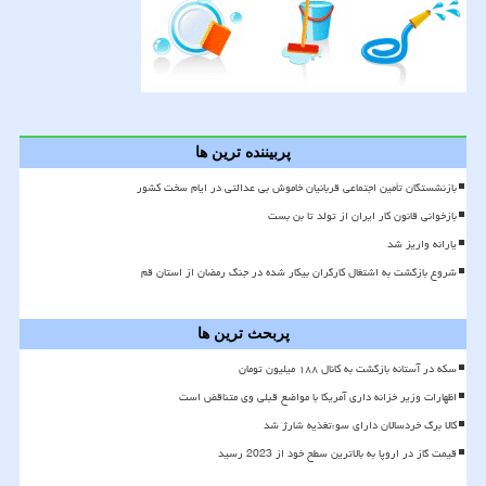
پربیننده ترین ها
بازنشستگان تأمین اجتماعی قربانیان خاموش بی عدالتی در ایام سخت کشور
بازخوانی قانون کار ایران از تولد تا بن بست
یارانه واریز شد
شروع بازگشت به اشتغال کارگران بیکار شده در جنگ رمضان از استان قم
پربحث ترین ها
سکه در آستانه بازگشت به کانال ۱۸۸ میلیون تومان
اظهارات وزیر خزانه داری آمریکا با مواضع قبلی وی متناقض است
کالا برگ خردسالان دارای سوءتغذیه شارژ شد
قیمت گاز در اروپا به بالاترین سطح خود از 2023 رسید