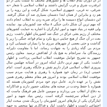
در آن دوران تمام انقلاب ها و كشورهای مختلف به سمت یكی از دو
ابرقدرت شرق و غرب گرایش داشتند و انقلاب اسلامی با شعار «نه
شرقی، نه غربی، جمهوری اسلامی» شكل گرفت و این رویه را بر
هم زد و بنابراین از همان ابتدا دشمنان بسیاری ضد آن شكل گرفتند.
این دشمنان انواع دسیسه ها را برای ضربه زدن به انقلاب انجام دادند
كه مهم ترین آن شكل دادن جنگی ۸ ساله ضد كشورمان بود. نماینده
ولی فقیه در بنیاد شهید و امور ایثارگران با اشاره به حمایت كشورهای
مختلف از رژیم بعثی عراق در جنگ ضد كشورمان اظهار داشت: رژیم
بعث در آن جنگ از هیچ جنایتی دریغ نكرد و تمام قواعد جنگی را زیر پا
گذاشت و حتی بعضی از شهرهای مرزی ما را بمباران شیمیایی كرد و
مردم بی گناه زیادی را به شهادت رساند، اما با مقاومت دلیرانه
رزمندگان ما، سرانجام به هیچ یك از اهدافش نرسید. معاون رئیس
جمهور به تشریح عوامل موفقیت انقلاب اسلامی پرداخت و اظهار
داشت: یكی از مهم ترین دلایل اینكه امروز در آستانه چهلمین سال
پیروزی انقلاب اسلامی قرار داریم نقش و جایگاه رهبری است. امام
خمینی (ره) در زمان خود همواره با رهبری و هدایت مردم سبب
موفقیت انقلاب اسلامی بودند و امروز هم مقام معظم رهبری همین
نقش را بر عهده دارند. عامل دوم خود مردم كشورمان هستند كه
همواره با حفظ وحدت در صحنه های مختلف حضور دارند و فداكارانه
به دفاع از انقلاب می پردازند و سومین عامل هم فرهنگ ماست كه
از دین اسلام سرچشمه گرفته است. رئیس بنیاد شهید و امور
ایثارگران یكی از نیازهای امروز كشورمان را پررنگ شدن مبحث ایثار
اجتماعی دانست و اظهار داشت: ایثار و فداكاری تنها منحصر به جبهه