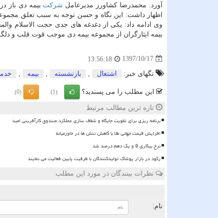
آورد. محمدرضا كشاورز مدیرعامل
شركت
بیمه دی باز در
اظهار داشت: این نگاه و حسن توجه به سبب تعلق مجموعه د
وی ادامه داد: یكی از دغدغه های جدی حجت الاسلام وال
بیمه ایثارگران از مجموعه بیمه دی موجب قوت قلب و د
1397/10/17
13:56:18
تگهای خبر:
اشتغال
,
بازنشسته
,
بیمه
,
خدم
این مطلب را می پسندید؟
(0)
(1)
تازه ترین مطالب مرتبط
برنامه ریزی برای تقویت جایگاه و شفاف سازی عملکرد صندوق کارآفرینی امید
افزایش قیمت جهانی طلا با کاهش تنش ها در خاورمیانه
نرخ بیکاری 9 و یک دهم درصد شد
رکود در بازار پوشاک تولیدکنندگان با ظرفیت پایین فعالیت می نمایند
نظرات بینندگان در مورد این مطلب
ن
نام: