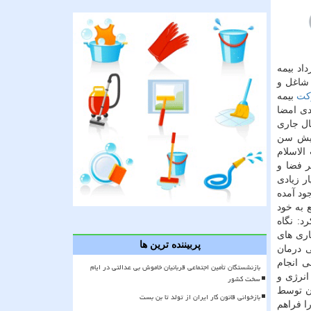
اد بیمه
 شاغل و
كت
بیمه
ی امضا
سال جاری
زایش سن
الاسلام
ر فضا و
ر زیادی
ود آمده
 به خود
د: نگاه
اری های
پربیننده ترین ها
ی درمان
ی انجام
بازنشستگان تأمین اجتماعی قربانیان خاموش بی عدالتی در ایام
انرژی و
سخت کشور
ان توسط
بازخوانی قانون کار ایران از تولد تا بن بست
را فراهم