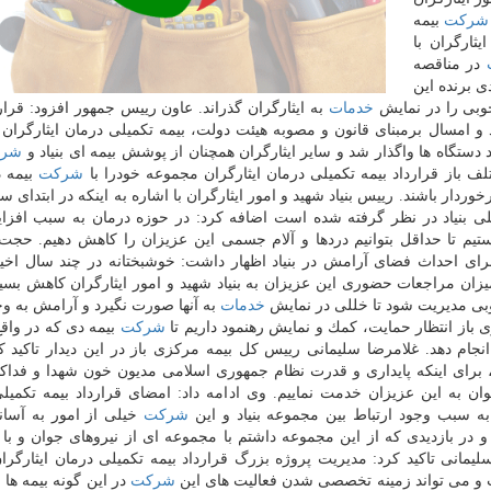
شركت
بیمه
ثارگران با
در مناقصه
ی برنده این
وبی را در نمایش
خدمات
به ایثارگران گذراند. عاون رییس جمهور افزود: قرارد
 و امسال برمبنای قانون و مصوبه هیئت دولت، بیمه تكمیلی درمان ایثارگران
شر
شركت
بیمه د
خوردار باشند. رییس بنیاد شهید و امور ایثارگران با اشاره به اینكه در ابتدای 
صلی بنیاد در نظر گرفته شده است اضافه كرد: در حوزه درمان به سبب اف
یم تا حداقل بتوانیم دردها و آلام جسمی این عزیزان را كاهش دهیم. حجت 
ای احداث فضای آرامش در بنیاد اظهار داشت: خوشبختانه در چند سال اخی
میزان مراجعات حضوری این عزیزان به بنیاد شهید و امور ایثارگران كاهش بسیا
خوبی مدیریت شود تا خللی در نمایش
خدمات
به آنها صورت نگیرد و آرامش به وج
باز انتظار حمایت، كمك و نمایش رهنمود داریم تا
شركت
بیمه دی كه در واقع
نجام دهد. غلامرضا سلیمانی رییس كل بیمه مركزی باز در این دیدار تاكید كر
 برای اینكه پایداری و قدرت نظام جمهوری اسلامی مدیون خون شهدا و فداك
ان به این عزیزان خدمت نماییم. وی ادامه داد: امضای قرارداد بیمه تكمیل
به سبب وجود ارتباط بین مجموعه بنیاد و این
شركت
خیلی از امور به آسان
در بازدیدی كه از این مجموعه داشتم با مجموعه ای از نیروهای جوان و با 
مانی تاكید كرد: مدیریت پروژه بزرگ قرارداد بیمه تكمیلی درمان ایثارگر
ت و می تواند زمینه تخصصی شدن فعالیت های این
شركت
در این گونه بیمه ها 