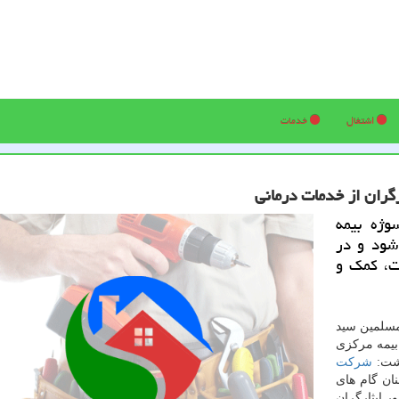
اشتغال
خدمات
گران از خدمات درمانی
وژه بیمه
 شود و در
یت، كمك و
مسلمین سید
بیمه مركزی
اشت:
شركت
ان گام های
ر ایثارگران