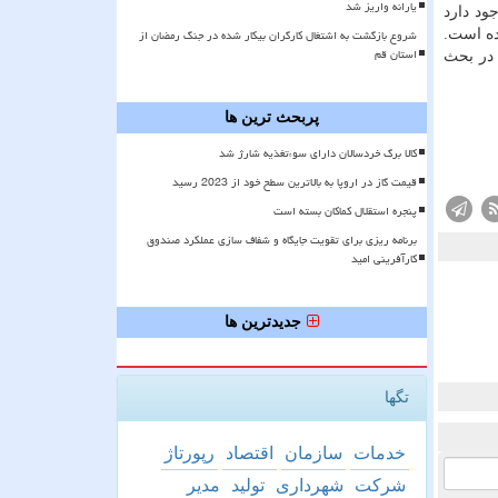
یارانه واریز شد
ود دارد
شروع بازگشت به اشتغال کارگران بیکار شده در جنگ رمضان از
ده است.
استان قم
 در بحث
پربحث ترین ها
کالا برگ خردسالان دارای سوءتغذیه شارژ شد
قیمت گاز در اروپا به بالاترین سطح خود از 2023 رسید
پنجره استقلال کماکان بسته است
برنامه ریزی برای تقویت جایگاه و شفاف سازی عملکرد صندوق
کارآفرینی امید
جدیدترین ها
تگها
خدمات
سازمان
اقتصاد
رپورتاژ
شركت
شهرداری
تولید
مدیر