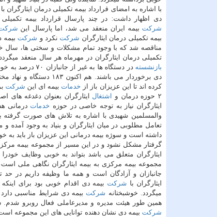
با اشاره به امضای قرارداد بیمه تكمیلی درمان ایثارگران با
دی اظهار داشت: در چند پارسال قرارداد بیمه تكمیلی ای
شركت
بیمه ایران منعقد می شد، اما پارسال این
شركت
بیمه تكمیلی درمان ایثارگران
شركت
نكرد و
شركت
بیمه د
مناقصه شد كه با وجود تمام مشكلات و سختی ها، سال خ
تكمیلی درمان ایثارگران در مهرماه هر سال منعقد میگردد
بازنشسته
در دستگاه ها به غیر از جانبازان ۷۰ درصد به خود دستگاه ها واگذار شد و سایر ایثارگران همچنان از پوشش بیمه ای بنیاد و
دی برخوردار می باشند. هم اكنون ۱۸۳ دستگاه و نهاد مختلف باز قرارداد بیمه تكمیلی درمان ایثارگران مجموعه خودرا با
كرده اند تا این عزیزان باز از
خدمات
بیمه ای این
شركت
بر
۲ حوزه درمان و
اشتغال
ایثارگران بعنوان دغدغه های ا
ایثارگران نیاز به توجه خاصی در حوزه
خدمات
درمانی هست
والمسلمین شهیدی با اشاره به تلاش های صورت گرفته بر
تعامل مطلوبی در میان ایثارگران و بنیاد به وجود آمده و 
داشته است و سوژه بیمه درمانی این عزیزان باز باید به 
گرفتار مشكل نشود و در این مسیر از مجموعه بیمه مركزی 
ایثارگران متعلق می باشد بتواند به خوبی وظایف خودرا ا
مجموعه بیمه مركزی به بیمه ایثارگران نگاهی ملی است،
جانبازان و آزادگان است و همه ما وظیفه داریم در حد تو
ایثارگران با
شركت
بیمه دی اقدام خوبی بود برای اینكه 
میگردد. خوشبختانه
شركت
بیمه دی شرایط مناسبی دارد و 
همین طور هیئت مدیره و مدیرعاملی فعال روبرو شدم. سلی
شركت
بیمه دی نشان دهنده توانایی های این مجموعه اس