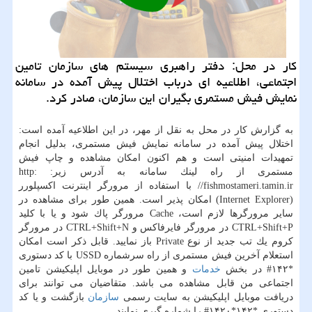
كار در محل: دفتر راهبری سیستم های سازمان تامین
اجتماعی، اطلاعیه ای درباب اختلال پیش آمده در سامانه
نمایش فیش مستمری بگیران این سازمان، صادر كرد.
به گزارش كار در محل به نقل از مهر، در این اطلاعیه آمده است:
اختلال پیش آمده در سامانه نمایش فیش مستمری، بدلیل انجام
تمهیدات امنیتی است و هم اكنون امكان مشاهده و چاپ فیش
مستمری از راه لینك سامانه به آدرس زیر: http:
//fishmostameri.tamin.ir با استفاده از مرورگر اینترنت اكسپلورر
(Internet Explorer) امكان پذیر است. همین طور برای مشاهده در
سایر مرورگرها لازم است، Cache مرورگر پاك شود و یا با كلید
CTRL+Shift+P در مرورگر فایرفاكس و CTRL+Shift+N در مرورگر
كروم یك تب جدید از نوع Private باز نمایید. قابل ذكر است امكان
استعلام آخرین فیش مستمری از راه سرشماره USSD با كد دستوری
*۱۴۲# در بخش
خدمات
و همین طور در موبایل اپلیكیشن تامین
اجتماعی من قابل مشاهده می باشد. متقاضیان می توانند برای
دریافت موبایل اپلیكیشن به سایت رسمی
سازمان
بازگشت و یا كد
دستوری *۱۴۲*۱۴۲۰# را شماره گیری نمایند.