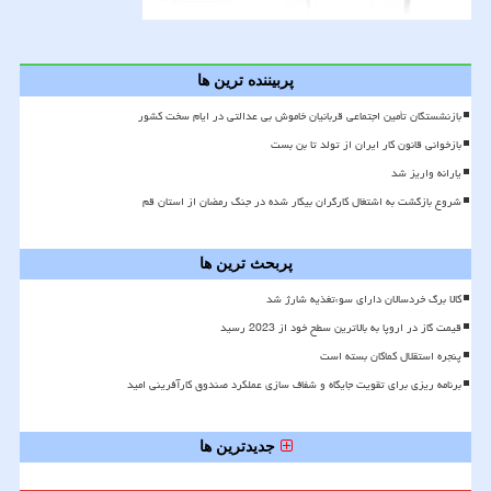
پربیننده ترین ها
بازنشستگان تأمین اجتماعی قربانیان خاموش بی عدالتی در ایام سخت کشور
بازخوانی قانون کار ایران از تولد تا بن بست
یارانه واریز شد
شروع بازگشت به اشتغال کارگران بیکار شده در جنگ رمضان از استان قم
پربحث ترین ها
کالا برگ خردسالان دارای سوءتغذیه شارژ شد
قیمت گاز در اروپا به بالاترین سطح خود از 2023 رسید
پنجره استقلال کماکان بسته است
برنامه ریزی برای تقویت جایگاه و شفاف سازی عملکرد صندوق کارآفرینی امید
جدیدترین ها