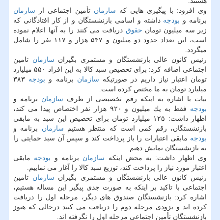
هستند.
وی افزود: با پیگیری هایی كه
سازمان
تأمین اجتماعی از
سازمان
برنامه و
بودجه
داشته و اسامی بازنشستگان و از كار افتادگانی كه
زیر سه میلیون تومان
حقوق
دریافت می كنند را به آنها اعلام نموده
است، این تعداد حدود دو میلیون و ۵۴۷ هزار و ۱۱۷ نفر را شامل
میگردد.
رئیس كانون عالی بازنشستگان و مستمری بگیران
سازمان
تامین
اجتماعی اضافه كرد: برای تخصیص سبد كالا به این افراد ۵۵۰ میلیارد
تومان اعتبار نیاز داریم در صورتیكه
سازمان
برنامه و
بودجه
۳۸۳
میلیارد تومان به ما مختص كرده است.
بیات با اشاره به اینكه رقم تخصیصی از طرف
سازمان
برنامه و
بودجه
فقط به یك میلیون و ۹۲۰ هزار نفر اختصاص پیدا می كند،
اظهار داشت: ۱۲۵ میلیارد تومان برای تخصیص این سبد به مابقی
بازنشستگان، رقم كمی است كه منتظر هستیم
سازمان
برنامه و
بودجه
مابقی اعتبارات را باز پرداخت كند و سپس آن سبد حمایتی را
به بازنشستگان نمایش دهیم.
وی اظهار داشت: به محض اینكه
سازمان
برنامه و
بودجه
مابقی
اعتبار مورد نیاز را پرداخت كند، توزیع سبد كالا را آغاز می نماییم.
رئیس كانون عالی بازنشستگان و مستمری بگیران
سازمان
تامین
اجتماعی با تاكید بر اینكه به صورت جدی پیگیر این مساله هستیم،
اشاره كرد: بازنشستگان صندوق های دیگر، مرحله اول را دریافت
كرده اند و بزودی مرحله دوم را دریافت می كنند درحالی كه هنوز
بازنشستگان تأمین اجتماعی مرحله اول را نگرفته اند.