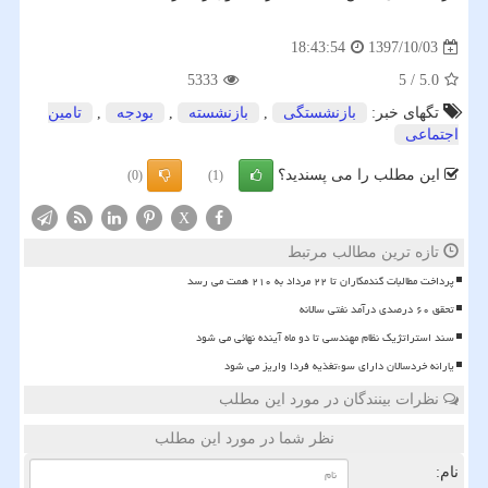
1397/10/03
18:43:54
5333
5
/
5.0
تگهای خبر:
بازنشستگی
,
بازنشسته
,
بودجه
,
تامین
اجتماعی
این مطلب را می پسندید؟
(0)
(1)
X
تازه ترین مطالب مرتبط
پرداخت مطالبات گندمکاران تا ۲۲ مرداد به ۲۱۰ همت می رسد
تحقق ۶۰ درصدی درآمد نفتی سالانه
سند استراتژیک نظام مهندسی تا دو ماه آینده نهائی می شود
یارانه خردسالان دارای سوءتغذیه فردا واریز می شود
نظرات بینندگان در مورد این مطلب
نظر شما در مورد این مطلب
نام: