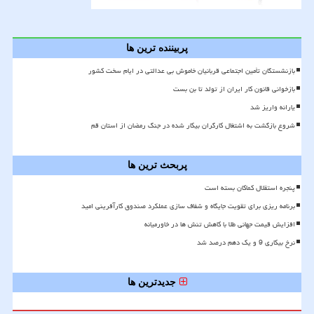
پربیننده ترین ها
بازنشستگان تأمین اجتماعی قربانیان خاموش بی عدالتی در ایام سخت کشور
بازخوانی قانون کار ایران از تولد تا بن بست
یارانه واریز شد
شروع بازگشت به اشتغال کارگران بیکار شده در جنگ رمضان از استان قم
پربحث ترین ها
پنجره استقلال کماکان بسته است
برنامه ریزی برای تقویت جایگاه و شفاف سازی عملکرد صندوق کارآفرینی امید
افزایش قیمت جهانی طلا با کاهش تنش ها در خاورمیانه
نرخ بیکاری 9 و یک دهم درصد شد
جدیدترین ها