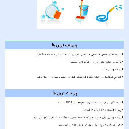
پربیننده ترین ها
بازنشستگان تأمین اجتماعی قربانیان خاموش بی عدالتی در ایام سخت کشور
بازخوانی قانون کار ایران از تولد تا بن بست
یارانه واریز شد
شروع بازگشت به اشتغال کارگران بیکار شده در جنگ رمضان از استان قم
پربحث ترین ها
قیمت گاز در اروپا به بالاترین سطح خود از 2023 رسید
پنجره استقلال کماکان بسته است
برنامه ریزی برای تقویت جایگاه و شفاف سازی عملکرد صندوق کارآفرینی امید
افزایش قیمت جهانی طلا با کاهش تنش ها در خاورمیانه