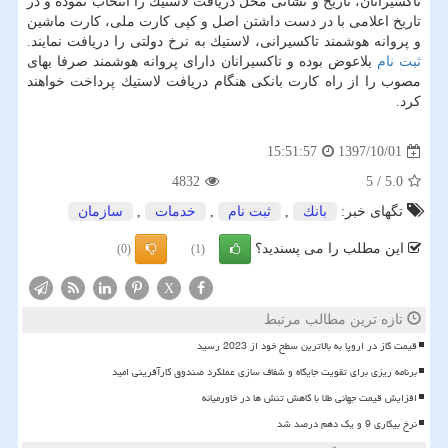
تاكسیرانان، تاریخ و نشانی محل دریافت لاستیك را انتخاب نموده و در
تاریخ اعلامی با در دست داشتن اصل و كپی كارت ملی، كارت ماشین
و پروانه هوشمند تاكسیرانی، لاستیك به نرخ دولتی را دریافت نمایند.
ثبت نام
بلاعوض بوده و تاكسیرانان دارای پروانه هوشمند صرفا بهای
مصوب را از راه كارت بانكی هنگام دریافت لاستیك پرداخت خواهند
كرد.
1397/10/01
15:51:57
4832
5
/
5.0
تگهای خبر:
بانك
,
ثبت نام
,
خدمات
,
سازمان
این مطلب را می پسندید؟
(0)
(1)
X
تازه ترین مطالب مرتبط
قیمت گاز در اروپا به بالاترین سطح خود از 2023 رسید
برنامه ریزی برای تقویت جایگاه و شفاف سازی عملکرد صندوق کارآفرینی امید
افزایش قیمت جهانی طلا با کاهش تنش ها در خاورمیانه
نرخ بیکاری 9 و یک دهم درصد شد