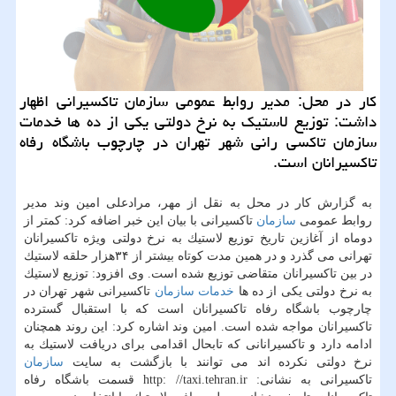
كار در محل: مدیر روابط عمومی سازمان تاكسیرانی اظهار
داشت: توزیع لاستیك به نرخ دولتی یكی از ده ها خدمات
سازمان تاكسی رانی شهر تهران در چارچوب باشگاه رفاه
تاكسیرانان است.
به گزارش كار در محل به نقل از مهر، مرادعلی امین وند مدیر
روابط عمومی
سازمان
تاكسیرانی با بیان این خبر اضافه كرد: كمتر از
دوماه از آغازین تاریخ توزیع لاستیك به نرخ دولتی ویژه تاكسیرانان
تهرانی می گذرد و در همین مدت كوتاه بیشتر از ۳۴هزار حلقه لاستیك
در بین تاكسیرانان متقاضی توزیع شده است. وی افزود: توزیع لاستیك
به نرخ دولتی یكی از ده ها
خدمات
سازمان
تاكسیرانی شهر تهران در
چارچوب باشگاه رفاه تاكسیرانان است كه با استقبال گسترده
تاكسیرانان مواجه شده است. امین وند اشاره كرد: این روند همچنان
ادامه دارد و تاكسیرانانی كه تابحال اقدامی برای دریافت لاستیك به
نرخ دولتی نكرده اند می توانند با بازگشت به سایت
سازمان
تاكسیرانی به نشانی: http: //taxi.tehran.ir قسمت باشگاه رفاه