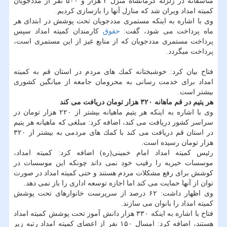
متأسفانه در زلزله كرمانشاه منزل ۲ هزار و ۵۰۰ نفر از مددجویان
كمیته امداد ویران شد كه منازل آنها را بازسازی كردیم.
وی با اشاره به اینكه مستمری مددجویان تحت پوشش در ابتدای هر
ماه پرداخت می شود، گفت:
حقوق
كارمندان كمیته امداد سپس
پرداخت مستمری مددجویان كه از منابع غیز از این مستمری است،
پرداخت میگردد.
فتاح بیان كرد: خوشبختانه كمك های مردم در استان قم به كمیته
امداد برای خدمت رسانی به محرومان جامعه از میانگین كشوری
بیشتر است.
هر یتیم در قم ماهانه ۳۲۰ هزار تومان دریافت می كند
وی با اشاره به اینكه هر یتیم ماهیانه بیشتر از ۲۲۰ هزار تومان در
سراسر كشور دریافت می كند، اضافه كرد: مبلغی كه ماهیانه هر یتیم
در استان قم دریافت می كند با كمك های مردمی به بیشتر از ۳۲۰
هزار تومان رسیده است.
رئیس كمیته امداد امام خمینی(ره) اضافه كرد: كمیته امداد،
موسسات خیریه را رقیب خود نمی داند چونكه این موسسات در
كوشش برای رفع مشكلات مردم هستند و حتی كمیته امداد در صورت
توان از آنها حمایت می كند اما اجازه توسعه اداری را باز نمی دهد.
وی اظهار داشت: ۶۲ درصد از سرپرست خانوارهای تحت پوشش
كمیته امداد را بانوان می سازند.
فتاح با اشاره به اینكه ۳۳۰ هزار دانش آموز تحت پوشش كمیته امداد
هستند، اضافه كرد: امسال ۱۵۰ نفر از اعضای كمیته امداد رتبه زیر