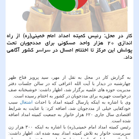
كار در محل: رئیس كمیته امداد امام خمینی(ره) از راه
اندازی ۲۰ هزار واحد مسكونی برای مددجویان تحت
پوشش این مركز تا اختتام امسال در سراسر كشور آگاهی
داد.
به گزارش كار در محل به نقل از مهر، سید پرویز فتاح ظهر
چهارشنبه در دیدار با آیت الله اعرافی كه در سالن جلسات دفتر
مدیریت حوزه های علمیه برگزار شد، اظهار داشت: خوشبختانه صف
درخواست جهیزیه برای مددجویان در كشور به اختتام رسیده است.
وی با اشاره به اینكه پارسال كمیته امداد با احداث
اشتغال
سبب
خودكفایی خیلی از مددجویان شد، اضافه كرد: با عنایت به شرایط
اقتصادی سال جاری ۶۲۰ هزار خانوار به جمعیت كمیته امداد اضافه
شده است.
رئیس كمیته امداد امام خمینی(ره) با اشاره به اینكه ۳۰۰ هزار زن
سرپرست خانوار به تلاش كمیته امداد بیمه شده اند، اظهار داشت: