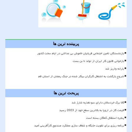
پربیننده ترین ها
بازنشستگان تأمین اجتماعی قربانیان خاموش بی عدالتی در ایام سخت کشور
بازخوانی قانون کار ایران از تولد تا بن بست
یارانه واریز شد
شروع بازگشت به اشتغال کارگران بیکار شده در جنگ رمضان از استان قم
پربحث ترین ها
کالا برگ خردسالان دارای سوءتغذیه شارژ شد
قیمت گاز در اروپا به بالاترین سطح خود از 2023 رسید
پنجره استقلال کماکان بسته است
برنامه ریزی برای تقویت جایگاه و شفاف سازی عملکرد صندوق کارآفرینی امید