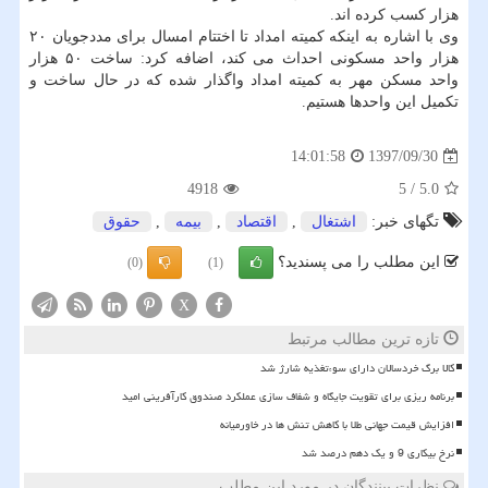
هزار كسب كرده اند.
وی با اشاره به اینكه كمیته امداد تا اختتام امسال برای مددجویان ۲۰
هزار واحد مسكونی احداث می كند، اضافه كرد: ساخت ۵۰ هزار
واحد مسكن مهر به كمیته امداد واگذار شده كه در حال ساخت و
تكمیل این واحدها هستیم.
1397/09/30
14:01:58
4918
5
/
5.0
تگهای خبر:
اشتغال
,
اقتصاد
,
بیمه
,
حقوق
این مطلب را می پسندید؟
(0)
(1)
X
تازه ترین مطالب مرتبط
کالا برگ خردسالان دارای سوءتغذیه شارژ شد
برنامه ریزی برای تقویت جایگاه و شفاف سازی عملکرد صندوق کارآفرینی امید
افزایش قیمت جهانی طلا با کاهش تنش ها در خاورمیانه
نرخ بیکاری 9 و یک دهم درصد شد
نظرات بینندگان در مورد این مطلب