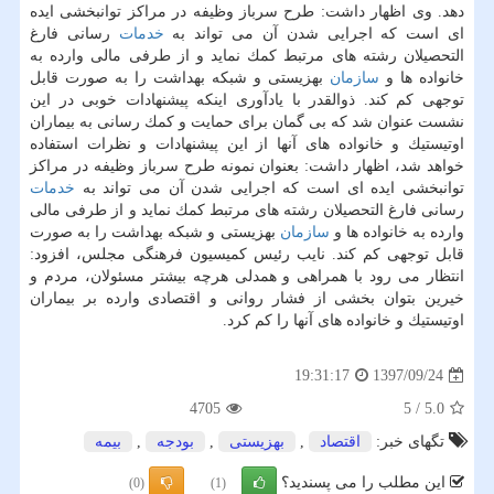
دهد. وی اظهار داشت: طرح سرباز وظیفه در مراكز توانبخشی ایده
ای است كه اجرایی شدن آن می تواند به
خدمات
رسانی فارغ
التحصیلان رشته های مرتبط كمك نماید و از طرفی مالی وارده به
خانواده ها و
سازمان
بهزیستی و شبكه بهداشت را به صورت قابل
توجهی كم كند. ذوالقدر با یادآوری اینكه پیشنهادات خوبی در این
نشست عنوان شد كه بی گمان برای حمایت و كمك رسانی به بیماران
اوتیستیك و خانواده های آنها از این پیشنهادات و نظرات استفاده
خواهد شد، اظهار داشت: بعنوان نمونه طرح سرباز وظیفه در مراكز
توانبخشی ایده ای است كه اجرایی شدن آن می تواند به
خدمات
رسانی فارغ التحصیلان رشته های مرتبط كمك نماید و از طرفی مالی
وارده به خانواده ها و
سازمان
بهزیستی و شبكه بهداشت را به صورت
قابل توجهی كم كند. نایب رئیس كمیسیون فرهنگی مجلس، افزود:
انتظار می رود با همراهی و همدلی هرچه بیشتر مسئولان، مردم و
خیرین بتوان بخشی از فشار روانی و اقتصادی وارده بر بیماران
اوتیستیك و خانواده های آنها را كم كرد.
1397/09/24
19:31:17
4705
5
/
5.0
تگهای خبر:
اقتصاد
,
بهزیستی
,
بودجه
,
بیمه
این مطلب را می پسندید؟
(0)
(1)