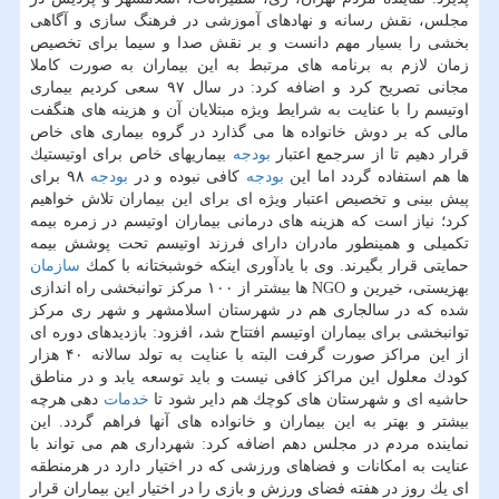
مجلس، نقش رسانه و نهادهای آموزشی در فرهنگ سازی و آگاهی
بخشی را بسیار مهم دانست و بر نقش صدا و سیما برای تخصیص
زمان لازم به برنامه های مرتبط به این بیماران به صورت كاملا
مجانی تصریح كرد و اضافه كرد: در سال ۹۷ سعی كردیم بیماری
اوتیسم را با عنایت به شرایط ویژه مبتلایان آن و هزینه های هنگفت
مالی كه بر دوش خانواده ها می گذارد در گروه بیماری های خاص
قرار دهیم تا از سرجمع اعتبار
بودجه
بیماریهای خاص برای اوتیستیك
ها هم استفاده گردد اما این
بودجه
كافی نبوده و در
بودجه
۹۸ برای
پیش بینی و تخصیص اعتبار ویژه ای برای این بیماران تلاش خواهیم
كرد؛ نیاز است كه هزینه های درمانی بیماران اوتیسم در زمره بیمه
تكمیلی و همینطور مادران دارای فرزند اوتیسم تحت پوشش بیمه
حمایتی قرار بگیرند. وی با یادآوری اینكه خوشبختانه با كمك
سازمان
بهزیستی، خیرین و NGO ها بیشتر از ۱۰۰ مركز توانبخشی راه اندازی
شده كه در سالجاری هم در شهرستان اسلامشهر و شهر ری مركز
توانبخشی برای بیماران اوتیسم افتتاح شد، افزود: بازدیدهای دوره ای
از این مراكز صورت گرفت البته با عنایت به تولد سالانه ۴۰ هزار
كودك معلول این مراكز كافی نیست و باید توسعه یابد و در مناطق
حاشیه ای و شهرستان های كوچك هم دایر شود تا
خدمات
دهی هرچه
بیشتر و بهتر به این بیماران و خانواده های آنها فراهم گردد. این
نماینده مردم در مجلس دهم اضافه كرد: شهرداری هم می تواند با
عنایت به امكانات و فضاهای ورزشی كه در اختیار دارد در هرمنطقه
ای یك روز در هفته فضای ورزش و بازی را در اختیار این بیماران قرار