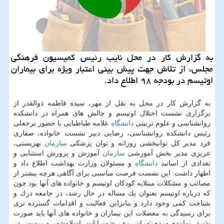
به گزارش كار در محل نایب رئیس كمیسیون فرهنگی
مجلس، از تلاش جهت پیش بینی اعتبار ویژه برای بیماران
اوتیسم در بودجه ۹۸ اطلاع داد.
به گزارش كار در محل به نقل از مهر، سیده فاطمه ذوالقدر از
برگزاری نشست اختلال اوتیسم و چالش های همراه در دانشكده
روانشناسی و علوم تربیتی
دانشگاه
علامه طباطبایی با حضور برجعلی
رئیس دانشكده روانشناسی، رضایی دبیر نشست خانواده، صفاری
فرد مدیر كل توانبخشی روزانه و توان پزشكی
سازمان
بهزیستی،
عزیزی مدیر بخش آموزشی
سازمان
آموزش و پرورش استثنایی و
تعدادی از اساتید
دانشگاه
و مسئولان وزارت بهداشت اطلاع داد و
اظهار داشت: این نشست فرصت مناسبی برای آگاهی هرچه بیشتر از
مصائب و مشكلات مبتلابه كودكان اوتیسم و خانواده های آنها بود چون
كه درباره اوتیسم بعنوان یك مساله در حال رشد، در جامعه درك و
شناخت كمی وجود دارد و بنابراین فعالیت و اقدامات گسترده تری
برای رسیدگی به معضلات این بیماران و خانواده های آنها باید صورت
پذیرد. نماینده مردم تهران، ری، شمیرانات، اسلامشهر و پردیس در