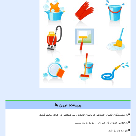
پربیننده ترین ها
بازنشستگان تأمین اجتماعی قربانیان خاموش بی عدالتی در ایام سخت کشور
بازخوانی قانون کار ایران از تولد تا بن بست
یارانه واریز شد