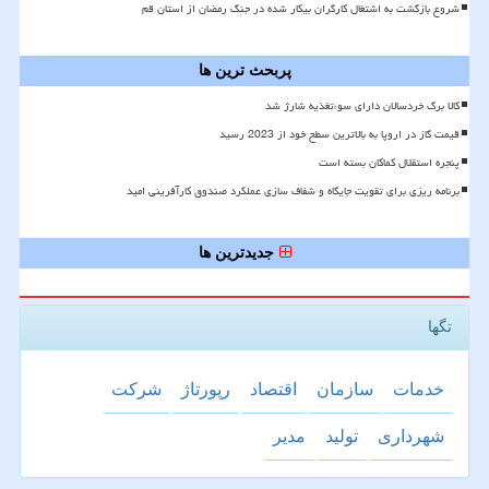
شروع بازگشت به اشتغال کارگران بیکار شده در جنگ رمضان از استان قم
پربحث ترین ها
کالا برگ خردسالان دارای سوءتغذیه شارژ شد
قیمت گاز در اروپا به بالاترین سطح خود از 2023 رسید
پنجره استقلال کماکان بسته است
برنامه ریزی برای تقویت جایگاه و شفاف سازی عملکرد صندوق کارآفرینی امید
جدیدترین ها
تگها
خدمات
سازمان
اقتصاد
رپورتاژ
شركت
شهرداری
تولید
مدیر