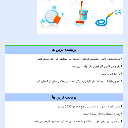
پربیننده ترین ها
بازنشستگان تأمین اجتماعی قربانیان خاموش بی عدالتی در ایام سخت کشور
بازخوانی قانون کار ایران از تولد تا بن بست
یارانه واریز شد
شروع بازگشت به اشتغال کارگران بیکار شده در جنگ رمضان از استان قم
پربحث ترین ها
قیمت گاز در اروپا به بالاترین سطح خود از 2023 رسید
پنجره استقلال کماکان بسته است
برنامه ریزی برای تقویت جایگاه و شفاف سازی عملکرد صندوق کارآفرینی امید