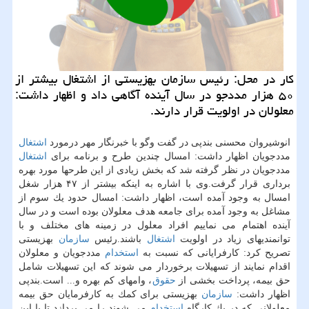
كار در محل: رئیس سازمان بهزیستی از اشتغال بیشتر از
۵۰ هزار مددجو در سال آینده آگاهی داد و اظهار داشت:
معلولان در اولویت قرار دارند.
انوشیروان محسنی بندپی در گفت وگو با خبرنگار مهر درمورد
اشتغال
مددجویان اظهار داشت: امسال چندین طرح و برنامه برای
اشتغال
مددجویان در نظر گرفته شد كه بخش زیادی از این طرحها مورد بهره
برداری قرار گرفت.وی با اشاره به اینكه بیشتر از ۴۷ هزار شغل
امسال به وجود آمده است، اظهار داشت: امسال حدود یك سوم از
مشاغل به وجود آمده برای جامعه هدف معلولان بوده است و در سال
آینده اهتمام می نماییم افراد معلول در زمینه های مختلف و با
توانمندیهای زیاد در اولویت
اشتغال
باشند.رئیس
سازمان
بهزیستی
تصریح كرد: كارفرایانی كه نسبت به
استخدام
مددجویان و معلولان
اقدام نمایند از تسهیلات برخوردار می شوند كه این تسهیلات شامل
حق بیمه، پرداخت بخشی از
حقوق
، وامهای كم بهره و... است.بندپی
اظهار داشت:
سازمان
بهزیستی برای كمك به كارفرمایان حق بیمه
معلولانی كه در یك كارگاه
استخدام
می شوند را می پردازد تا با این