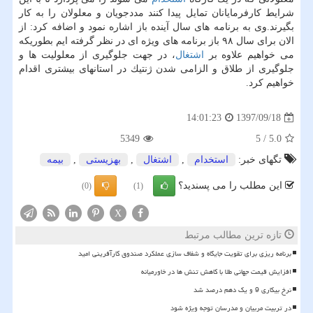
شرایط كارفرمایانان تمایل پیدا كنند مددجویان و معلولان را به كار
بگیرند.وی به برنامه های سال آینده باز اشاره نمود و اضافه كرد: از
الان برای سال ۹۸ باز برنامه های ویژه ای در نظر گرفته ایم بطوریكه
می خواهیم علاوه بر
اشتغال
، در جهت جلوگیری از معلولیت ها و
جلوگیری از طلاق و الزامی شدن ژنتیك در استانهای بیشتری اقدام
خواهیم كرد.
1397/09/18
14:01:23
5349
5
/
5.0
تگهای خبر:
استخدام
,
اشتغال
,
بهزیستی
,
بیمه
این مطلب را می پسندید؟
(0)
(1)
X
تازه ترین مطالب مرتبط
برنامه ریزی برای تقویت جایگاه و شفاف سازی عملکرد صندوق کارآفرینی امید
افزایش قیمت جهانی طلا با کاهش تنش ها در خاورمیانه
نرخ بیکاری 9 و یک دهم درصد شد
در تربیت مربیان و مدرسان توجه ویژه شود