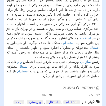
چشم باز تا ۵ میلیون نفر تحت پوشش قرار گرفته اند. وی اظهار
داشت: قانون جامع یكی از مطالبات بحق معلولان است و ما وظیفه
داریم در تمامی زمینه ها آنرا اجرایی نماییم و وزیر رفاه باز برای
اجرایی كردن آن در جلسه ای با دكتر نوبخت داشت تا منابع لاز م
برای آن اختصاص یابد و پیگیر سوژه است. وی با اشاره به اینكه
۲۲۰۰ مركز نگهداری معلولان در كشور فعال است، اظهار داشت:
۸۵۰ مركزی شبانه روزی و بقیه روزانه هستند و در تهران باز به جز
دو مركز مابقی به بخش غیردولتی واگذار شدند. بندپی به قانون سه
درصد
استخدام
معلولان اشاره نمود و گفت: در صورت رعایت نكردن
این قانون سهمیه
استخدام
دستگاه ها حذف میگردد. او همینطور به
اشتغال
مددجویان و معلولان اشاره نمود و اظهار داشت: از ابتدای
سال جاری تابحال ۲۷ هزار شغل برای مددجویان به وجود آمده كه
بیشتر از ۱۵ هزار شغل برای معلولان بوده است.
رئیس
سازمان
بهزیستی، تقبل بیمه كارفرمایی، اختصاص
وام
های كم
بهره به كارفرمایان را از اقدامات بهزیستی برای
اشتغال
معلولان
دانست و اظهار داشت: هر كارفرمایی كه مبادرت به
استخدام
یك فرد
معلول كند از این تسهیلات برخوردار میگردد.
1397/09/12
21:45:34
5065
5
/
5.0
تگهای خبر:
استخدام
,
اشتغال
,
بهزیستی
,
بیمه