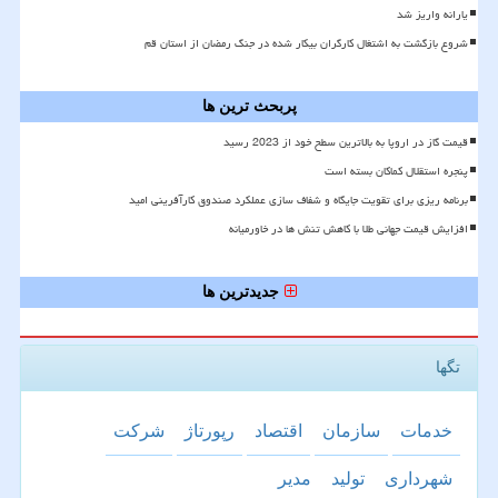
یارانه واریز شد
شروع بازگشت به اشتغال کارگران بیکار شده در جنگ رمضان از استان قم
پربحث ترین ها
قیمت گاز در اروپا به بالاترین سطح خود از 2023 رسید
پنجره استقلال کماکان بسته است
برنامه ریزی برای تقویت جایگاه و شفاف سازی عملکرد صندوق کارآفرینی امید
افزایش قیمت جهانی طلا با کاهش تنش ها در خاورمیانه
جدیدترین ها
تگها
خدمات
سازمان
اقتصاد
رپورتاژ
شركت
شهرداری
تولید
مدیر