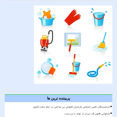
پربیننده ترین ها
بازنشستگان تأمین اجتماعی قربانیان خاموش بی عدالتی در ایام سخت کشور
بازخوانی قانون کار ایران از تولد تا بن بست