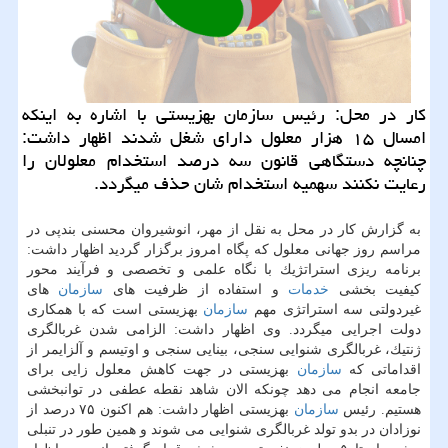
كار در محل: رئیس سازمان بهزیستی با اشاره به اینكه
امسال ۱۵ هزار معلول دارای شغل شدند اظهار داشت:
چنانچه دستگاهی قانون سه درصد استخدام معلولان را
رعایت نكنند سهمیه استخدام شان حذف میگردد.
به گزارش كار در محل به نقل از مهر، انوشیروان محسنی بندپی در
مراسم روز جهانی معلول كه پگاه امروز برگزار گردید اظهار داشت:
برنامه ریزی استراتژیك با نگاه علمی و تخصصی و فرآیند محور
كیفیت بخشی
خدمات
و استفاده از ظرفیت های
سازمان
های
غیردولتی سه استراتژی مهم
سازمان
بهزیستی است كه با همكاری
دولت اجرایی میگردد. وی اظهار داشت: الزامی شدن غربالگری
ژنتیك، غربالگری شنوایی سنجی، بینایی سنجی و اوتیسم و آلزایمر از
اقداماتی كه
سازمان
بهزیستی در جهت كاهش معلول زایی برای
جامعه انجام می دهد چونكه الان شاهد نقطه عطفی در توانبخشی
هستیم. رئیس
سازمان
بهزیستی اظهار داشت: هم اكنون ۷۵ درصد از
نوزادان در بدو تولد غربالگری شنوایی می شوند و همین طور در تنبلی