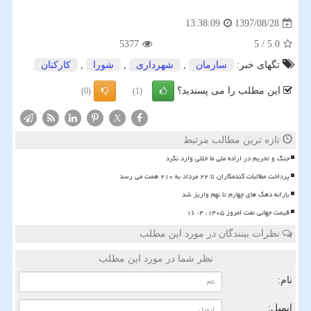
1397/08/28
13:38:09
5377
5
/
5.0
تگهای خبر:
سازمان
,
شهرداری
,
شورا
,
كاركنان
این مطلب را می پسندید؟
(0)
(1)
X
تازه ترین مطالب مرتبط
جنگ و تحریم در اراده ملی ما خللی وارد نکرد
پرداخت مطالبات گندمکاران تا ۲۲ مرداد به ۲۱۰ همت می رسد
یارانه دهک های چهارم تا نهم واریز شد
قیمت جهانی نفت امروز ۱۴۰۵، ۴، ۱۶
نظرات بینندگان در مورد این مطلب
نظر شما در مورد این مطلب
نام:
ایمیل: