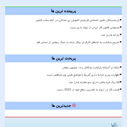
پربیننده ترین ها
بازنشستگان تأمین اجتماعی قربانیان خاموش بی عدالتی در ایام سخت کشور
بازخوانی قانون کار ایران از تولد تا بن بست
یارانه واریز شد
شروع بازگشت به اشتغال کارگران بیکار شده در جنگ رمضان از استان قم
پربحث ترین ها
سکه در آستانه بازگشت به کانال ۱۸۸ میلیون تومان
اظهارات وزیر خزانه داری آمریکا با مواضع قبلی وی متناقض است
کالا برگ خردسالان دارای سوءتغذیه شارژ شد
قیمت گاز در اروپا به بالاترین سطح خود از 2023 رسید
جدیدترین ها
تگها