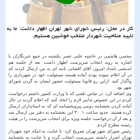
كار در محل: رئیس شورای شهر تهران اظهار داشت: ما به
تایید صلاحیت شهردار منتخب خوشبین هستیم.
محسن هاشمی در حاشیه علنی عصر یكشنبه در جمع خبرنگاران با
اشاره به روند انتخاب سرپرست اظهار داشت: بعد از جلسه هم
اندیشی بامداد امروز، آقای افشانی نامه ای به من ارسال كردند كه
در آن اعلام نموده بودند آماده هستند مسئولیت خود در شهرداری را
واگذار كنند. ازاین رو قانونا مسئولیت حضور ایشان به گردن شورای
شهر بود.
وی اضافه كرد: در تماس تلفنی كه با وزارت كشور داشتم درخواست
كردم در این خصوص تدابیر لازم را اتخاذ كنند كه اعلام گردید در حال
آماده كردن بخشنامه دومی پیروبخشنامه ای كه به استانداران ارسال
كرده هستند. حدود ساعت ۱: ۳۰ این بخشنامه به دفتر من ارسال شد
و بعد از آن درخواست جلسه ویژه برای انتخاب سرپرست را در هیئت
رئیسه مطرح كردم.
رئیس شورای شهر تهران تصریح كرد: با عنایت به اینكه خود شهردار
تهران اصرار داشتند سرپرست انتخاب گردد و با عنایت به بخشنامه