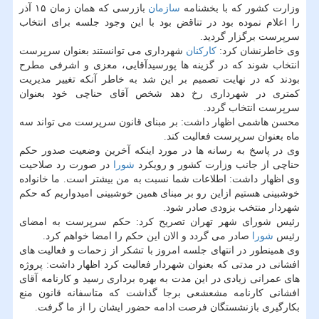
وزارت كشور كه با بخشنامه
سازمان
بازرسی كه همان زمان ۱۵ آذر
را اعلام نموده بود در تناقض بود با این وجود جلسه برای انتخاب
سرپرست برگزار گردید.
وی خاطرنشان كرد:
كاركنان
شهرداری می توانستند بعنوان سرپرست
انتخاب شوند كه در گزینه ها پورسیدآقایی، معزی و اشرفی مطرح
بودند كه در نهایت تصمیم بر این شد به خاطر آنكه تغییر مدیریت
كمتری در شهرداری رخ دهد شخص آقای حناچی خود بعنوان
سرپرست انتخاب گردد.
محسن هاشمی اظهار داشت: بر مبنای قانون سرپرست می تواند سه
ماه بعنوان سرپرست فعالیت كند.
وی در پاسخ به رسانه ها در مورد اینكه آخرین وضعیت صدور حكم
حناچی از جانب وزارت كشور و رویكرد
شورا
در صورت رد صلاحیت
وی اظهار داشت: اطلاعات شما نسبت به من بیشتر است. ما خانواده
خوشبینی هستیم ازاین رو بر مبنای همین خوشبینی امیدواریم كه حكم
شهردار منتخب بزودی صادر شود.
رئیس شورای شهر تهران تصریح كرد: حكم سرپرست به امضای
رئیس
شورا
صادر می گردد و الان این حكم را امضا خواهم كرد.
وی همینطور در انتهای جلسه امروز با تشكر از زحمات و فعالیت های
افشانی در مدتی كه بعنوان شهردار فعالیت كرد اظهار داشت: پروژه
های عمرانی زیادی در این مدت به بهره برداری رسید و كارنامه آقای
افشانی كارنامه مشعشعی برجا گذاشت كه متاسفانه قانون منع
بكارگیری بازنشستگان فرصت ادامه حضور ایشان را از ما گرفت.