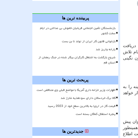
پربیننده ترین ها
بازنشستگان تأمین اجتماعی قربانیان خاموش بی عدالتی در ایام
سخت کشور
بازخوانی قانون کار ایران از تولد تا بن بست
دریافت
یارانه واریز شد
از تمام تلاش
شروع بازگشت به اشتغال کارگران بیکار شده در جنگ رمضان از
 نگینی
استان قم
پربحث ترین ها
قی هزینه را به
اظهارات وزیر خزانه داری آمریکا با مواضع قبلی وی متناقض است
 سند به نام خریدار خواهد
کالا برگ خردسالان دارای سوءتغذیه شارژ شد
قیمت گاز در اروپا به بالاترین سطح خود از 2023 رسید
پنجره استقلال کماکان بسته است
یان به این صورت می باشد که ۵۰ درصد به عنوان پیش
مینطور
جدیدترین ها
ت اطلاع