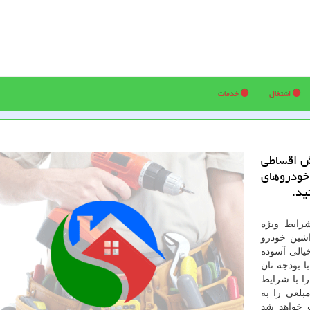
اشتغال
خدمات
ش اقساطی
 خودروهای
ید.
رایط ویژه
شین خودرو
خیالی آسوده
 بودجه تان
ا با شرایط
بلغی را به
 خواهد شد