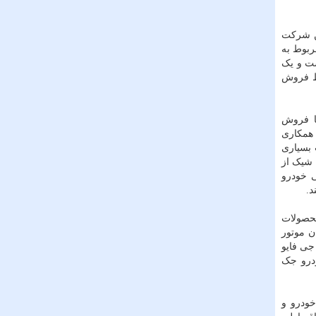
روهای این شرکت
اضر شرکت سایپا با در اختیار داشتن بیش از ۸۰ شرکت مربوط به
ست و یک
یط فروش
با فروش
 همکاری
 بسیاری
 شیک از
 خودرو
د.
تاژ محصولات
کرمان موتور
د جک جی فایو
ودرو جک
خودرو و