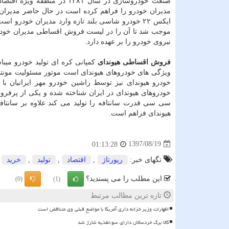
صنعت خودروسازی در سال ۱۳۸۱
مدیران خودرو را فراهم کرده است در حال حاضر مدیران 
ایکس ۲۲ خودرو شاسی بلند تازه وارد مدیران خودر
نیروی خودرو را بر عهده دارد.
فروش اقساطی هیوندای
کمپانی کره ای تولید خودرو میبا
ویژگی های خودروهای هیوندای است موتور مسئولیت مونتاژ
خودرو هیوندای نیز توسط راشین خودرو مهر ایرانیان با
سی سی قدرت سانتافه را تولید می کند علاوه بر سانتا
هیوندای فراهم است.
1397/08/19
01:13:28
تگهای خبر:
رپورتاژ
,
اقتصاد
,
تولید
,
خرید
این مطلب را می پسندید؟
(0)
(1)
تازه ترین مطالب مرتبط
اظهارات وزیر خزانه داری آمریکا با مواضع قبلی وی متناقض است
کالا برگ خردسالان دارای سوءتغذیه شارژ شد