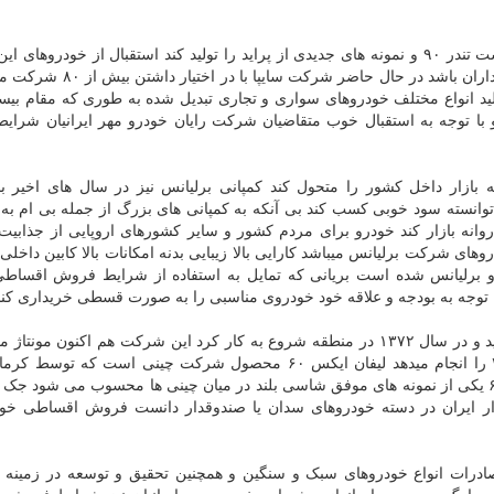
فروش اقساطی سایپا از سال ۱۳۸۶ با تلاش متوالی توانست تندر ۹۰ و نمونه های جدیدی از پراید را تولید کند استقبال از خود
باعث شد تا فروش اقساطی سایپا همیشه جالب توجه خریداران باشد در حال ح
لید انواع مختلف خودروهای سواری و تجاری تبدیل شده به طوری که مقام بی
با توجه به استقبال خوب متقاضیان شرکت رایان خودرو مهر ایرانیان شرا
ه بازار داخل کشور را متحول کند کمپانی برلیانس نیز در سال های اخیر 
توانسته سود خوبی کسب کند بی آنکه به کمپانی های بزرگ از جمله بی ام به
وانه بازار کند خودرو برای مردم کشور و سایر کشورهای اروپایی از جذابیت
های شرکت برلیانس میباشد کارایی بالا زیبایی بدنه امکانات بالا کابین داخلی
رلیانس شده است بریانی که تمایل به استفاده از شرایط فروش اقساطی
 با توجه به بودجه و علاقه خود خودروی مناسبی را به صورت قسطی خریداری کنن
در سال ۱۳۶۹ تاسیس گردید و در سال ۱۳۷۲ در منطقه شروع به کار کرد این شرکت هم اکنون مون
۲۰ را انجام میدهد لیفان ایکس ۶۰ محصول شرکت چینی است که توسط 
مونتاژ شده و به بازار داخلی ارائه می شود لیفان ایکس ۶۰ یکی از نمونه های موفق شاسی بلند در میان چینی ها محسوب می شو
ازار ایران در دسته خودروهای سدان یا صندوقدار دانست فروش اقساطی خ
ادرات انواع خودروهای سبک و سنگین و همچنین تحقیق و توسعه در زمینه 