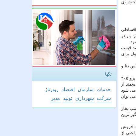
 خودروی
 اقساطی
 بار در
یابان های ایران وارد شد قیمت
ول برای
سمند مدل های مختلف پژو ۲۰۶ پژو ۲۰۶ صندوقدار پژو ۲۰۷ خودرو پژو پارس خودرو رانا تندر ۹۰ پلاس دنا و
تگها
سمند به عنوان اولین عضو خانواده ایران خودرو پیشرو سمند و تمامی محصولات مشابه آن مانند سورن و دنا بر روی پلت فرم بهینه شده پژو ۴۰۵
سمند از
خدمات
سازمان
اقتصاد
رپورتاژ
و ای ۲۰ سال پیش مناسب دانست اما برای اتومبیلی که در سال ۲۰۱۷ ارائه می شود
 شد در کل می توان
شركت
شهرداری
تولید
مدیر
معمولی رسیده و خودرو دنا پلاس را معرفی نموده روی دنا پلاس یک موتور ۱ . ۶ لیتری قرار دارد که ۱۱۳ اسب بخار
یز ترین
ایط فروش
 راحتی از