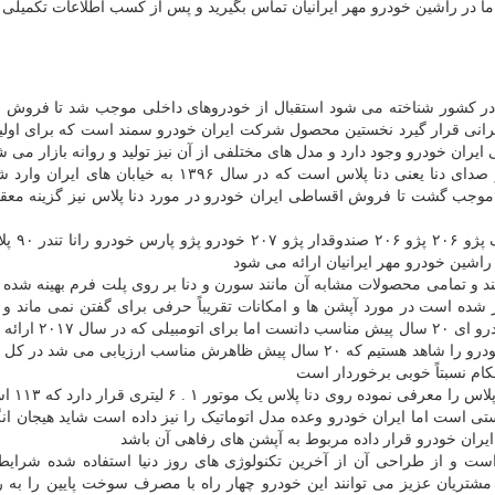
ا در راشین خودرو مهر ایرانیان تماس بگیرید و پس از کسب اطلاعات تکمیلی
لی در کشور شناخته می شود استقبال از خودروهای داخلی موجب شد تا فروش
 ایرانی قرار گیرد نخستین محصول شرکت ایران خودرو سمند است که برای اولین
جدیدترین محصول ایران خودرو فیس لیفت مدل پر سر و صدای دنا یعنی دنا پلاس است که در سال ۱۳۹۶ به خ
انی موجب گشت تا فروش اقساطی ایران خودرو در مورد دنا پلاس نیز گزینه معق
تمام محصولات ایران خودرو شامل 
شین خودرو مهر ایرانیان ارائه می شود
ر شده است در مورد آپشن ها و امکانات تقریباً حرفی برای گفتن نمی ماند و 
حداقل تجهیزات برخوردار نیست شاید بتوان آن را برای خودر
خیر در مورد طراحی نیز توصیفات فوق صادق است و ما خودرو را شاهد هستیم که ۲۰ سال پیش ظاهرش مناسب ارزیابی می
ام نسبتاً خوبی برخوردار است
ایران خودرو کمی به ظاهر دنا 
ی است اما ایران خودرو وعده مدل اتوماتیک را نیز داده است شاید هیجان انگ
ران خودرو قرار داده مربوط به آپشن های رفاهی آن باشد
 پژو در ایران است و از طراحی آن از آخرین تکنولوژی های روز دنیا استفاده شده شر
ژو ۲۰۷ است و قرار بوده و مشتریان عزیز می توانند این خودرو چهار راه با مصرف سوخت پایین را به