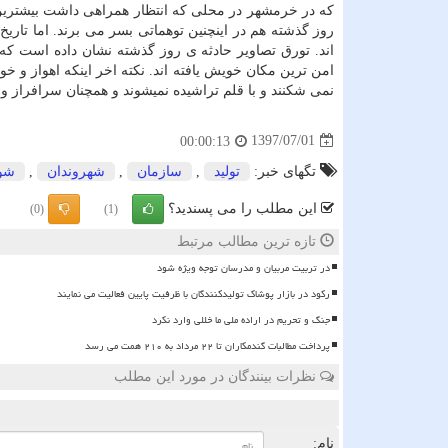
كه در خرمشهر در محلی كه انتظار همراهی داشت بیشترین 
روز گذشته هم در اینچنین توهماتی بسر می برند. اما تار
اند. تورق تصاویر حادثه ی روز گذشته نشان داده است كه
امن ترین مكان خویش یافته اند. نكته اخر اینكه اهواز و خ
نمی شكنند و با قلم تراشیده نمیشوند و همچنان سرافراز و 
1397/07/01
00:00:13
تگهای خبر:
تولید
,
سازمان
,
شهروندان
,
شو
این مطلب را می پسندید؟
(0)
(1)
تازه ترین مطالب مرتبط
در تربیت مربیان و مدرسان توجه ویژه شود
رکود در بازار پوشاک تولیدکنندگان با ظرفیت پایین فعالیت می نمایند
جنگ و تحریم در اراده ملی ما خللی وارد نکرد
پرداخت مطالبات گندمکاران تا ۲۲ مرداد به ۲۱۰ همت می رسد
نظرات بینندگان در مورد این مطلب
ن
نام: