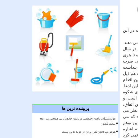
 در این
ی دهند.
 در سال
ه تا هری
ظامی صرب
، پیداست
 هم ذیل
ن اقدام
ن ادعا.
ای شكوه
 است. و
ن اتفاق،
پربیننده ترین ها
بلكه باردیگر تنها این آغوش نیروهای مسلح، مامن این مردم بیگناه و مظلوم بوده است. ۳-به نظر می
د كه می
بازنشستگان تأمین اجتماعی قربانیان خاموش بی عدالتی در ایام
ین توهم
سخت کشور
ه اشاره
بازخوانی قانون کار ایران از تولد تا بن بست
نمی كرد