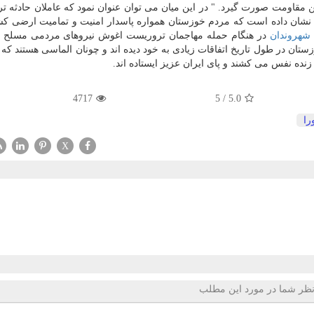
مقاومت صورت گیرد. " در این میان می توان عنوان نمود كه عاملان حادثه ت
یخ نشان داده است كه مردم خوزستان همواره پاسدار امنیت و تمامیت ارضی كش
شهروندان
در هنگام حمله مهاجمان تروریست اغوش نیروهای مردمی مسلح ك
وزستان در طول تاریخ اتفاقات زیادی به خود دیده اند و چونان الماسی هستند كه
زنده نفس می كشند و پای ایران عزیز ایستاده اند.
4717
5
/
5.0
را
X
ظر شما در مورد این مطلب