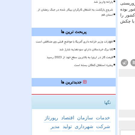
یارانه واریز شد
روریستی
شروع بازگشت به اشتغال کارگران بیکار شده در جنگ رمضان از
ور بوده
استان قم
شور را
 با چكش
پربحث ترین ها
اظهارات وزیر خزانه داری آمریکا با مواضع قبلی وی متناقض است
کالا برگ خردسالان دارای سوءتغذیه شارژ شد
قیمت گاز در اروپا به بالاترین سطح خود از 2023 رسید
پنجره استقلال کماکان بسته است
جدیدترین ها
تگها
خدمات
سازمان
اقتصاد
رپورتاژ
شركت
شهرداری
تولید
مدیر