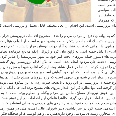
ه خاصی است
ظات سیاسی
ت. طبق این
 كه همزمان
م تروریستی است. این اقدام از ابعاد مختلف قابل تحلیل و بررسی است. كه
كه به بهانه ی دفاع از مردم، مردم را هدف مشروع اقدامات تروریستی قرار م
 اولین مستمسك اقدامات جنایتكارانه ضد بشریت بوده است. از آدولف هیتلر كه
ات میلیون ها آلمانی كه تحت فشار و آزار دولت لهستان قرار داشتند» اعلام نمود
ان جوان امریكایی» را دلیل حمله اتمی به ژاپن بیان كرد و ژنرال راتكو ملادیچ فرمانده ن
«حفاظت از جان صرب ها» دستور حمله نیروهای تحت امر خود به شهر سربرنیتسا را صادر كرد
ریبنده «حفظ جان مردم» انجام شده است. عاملان اقدام تروریستی روز گذشته
 را توجیه كرده اند، اما در عمل شاهد بوده ایم كه اغلب شهدا و مجروحان ای
ن بی گناه بوده است، كه این خود گواهی است بر بزدلانه بودن و دروغ بودن ای
سلح در اهواز انجام شده بود. بدیهی است كه رژه نیروهای مسلح یكی از نماده
ع حمله ی تروریستی در این رویداد با هدف ضربه زدن به این شكوه ملی بوده
فته اند، تنها نظاره گر این اقتدار نیروی های مسلح بوده اند. حال آنكه با ای
نه تنها به این اقتدار خدشه ای وارد نشد، 
این اقدامات قرار می گیرند. ظاهرا عاملان این اقدامات در این توهم هستن
ن مردم و حاكمیت و نفوذ در بین نیروی های مردمی و محلی استفاده كنند. ا
 اسلامی حمله كرد در سر داشت. دبیر شورای عالی امنیت ملی در همین زمین
ی متجاوز، زمینه ی مردمی وجود دارد(همزبانی و هم قومیتی). او هیچگاه فكر 