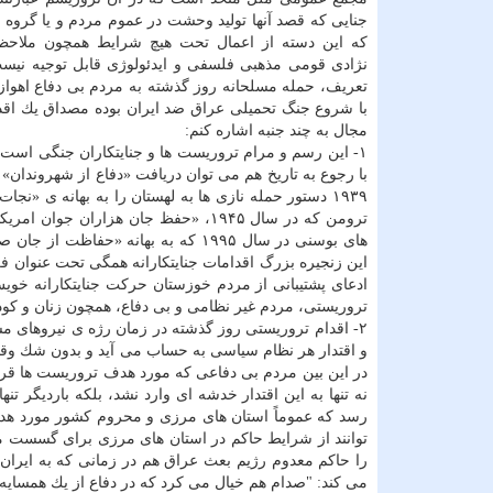
جنایی كه قصد آنها تولید وحشت در عموم مردم و یا گرو
كه این دسته از اعمال تحت هیچ شرایط همچون ملاح
نژادی قومی مذهبی فلسفی و ایدئولوژی قابل توجیه نیس
تعریف، حمله مسلحانه روز گذشته به مردم بی دفاع اهواز
با شروع جنگ تحمیلی عراق ضد ایران بوده مصداق یك اقدا
مجال به چند جنبه اشاره كنم:
۱- این رسم و مرام تروریست ها و جنایتكاران جنگی است 
با رجوع به تاریخ هم می توان دریافت «دفاع از شهروندان»
۱۹۳۹ دستور حمله نازی ها به لهستان را به بهانه ی «نج
ترومن كه در سال ۱۹۴۵، «حفظ جان هزار
های بوسنی در سال ۱۹۹۵ كه به بهانه 
این زنجیره بزرگ اقدامات جنایتكارانه همگی تحت عنوان ف
ادعای پشتیبانی از مردم خوزستان حركت جنایتكارانه خویش
تروریستی، مردم غیر نظامی و بی دفاع، همچون زنان و كودكا
۲- اقدام تروریستی روز گذشته در زمان رژه ی نیروهای م
و اقتدار هر نظام سیاسی به حساب می آید و بدون شك وقو
در این بین مردم بی دفاعی كه مورد هدف تروریست ها قرار گر
رسد كه عموماً استان های مرزی و محروم كشور مورد هدف 
توانند از شرایط حاكم در استان های مرزی برای گسست میا
را حاكم معدوم رژیم بعث عراق هم در زمانی كه به ایران
می كند: "صدام هم خیال می كرد كه در دفاع از یك همسایه 