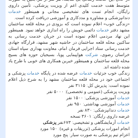
متوسط هفت خدمت كلیدی اعم از ویزیت پزشكی، تأمین داروی
رایگان، انجام تست های تشخیصی مجانی و همینطور
خدمات
دندانپزشكی و مشاوره و مددكاری و آموزشی دریافت كرده است.
«زندگی خوب» اعلام نموده است كه بزودی در محله قلعه ساختمان
مشهد دفتر
خدمات
دائمی خویش را راه اندازی خواهد نمود. همینطور
این نهاد مردمی اعلام نموده است در جریان خدمت رسانی به
ساكنین محله قلعه ساختمان در حاشیه شهر مشهد، قرارگاه جهادی
خدمت رسانی ستاد اجرایی فرمان امام، معاونت بهداری سپاه استان
خراسان رضوی،
شركت
هواپیمایی پویا، بسیجیان حوزه های بسیج
محله قلعه ساختمان و همینطور خیرین همكاری های خوبی با طرح یاد
شده داشته اند.
زندگی خوب جزئیات
خدمات
عرضه شده در پایگاه
خدمات
پزشكی و
اجتماعی خود در محله قلعه ساختمان مشهد را به شرح ذیل اعلام
نموده است: پذیرش كل: ۳۱۱۵ نفر
ویزیت پزشكی (عمومی و تخصصی): ۵۰۰۰ نفر
خدمات
آموزشی پزشكی: ۱۵۰۰ نفر
خدمات
آموزشی بهداشتی: ۹۵۰ نفر
خدمات
دندانپزشكی: ۸۳۰ نفر
عرضه داروی رایگان: ۳۶۰۱ نسخه
خدمات
آزمایشگاهی و تشخیصی: ۶۷۳نفر
پزشكی
انجام امورات پزشكی (تزریقات و غیره): ۱۵۰ مورد
اعزام تیم پزشكی به صورت سیار: پنج مورد