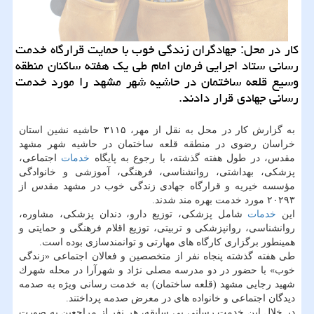
كار در محل: جهادگران زندگی خوب با حمایت قرارگاه خدمت
رسانی ستاد اجرایی فرمان امام طی یك هفته ساكنان منطقه
وسیع قلعه ساختمان در حاشیه شهر مشهد را مورد خدمت
رسانی جهادی قرار دادند.
به گزارش كار در محل به نقل از مهر، ۳۱۱۵ حاشیه نشین استان
خراسان رضوی در منطقه قلعه ساختمان در حاشیه شهر مشهد
مقدس، در طول هفته گذشته، با رجوع به پایگاه
خدمات
اجتماعی،
پزشكی، بهداشتی، روانشناسی، فرهنگی، آموزشی و خانوادگی
مؤسسه خیریه و قرارگاه جهادی زندگی خوب در مشهد مقدس از
۲۰۲۹۳ مورد خدمت بهره مند شدند.
این
خدمات
شامل پزشكی، توزیع دارو، دندان پزشكی، مشاوره،
روانشناسی، روانپزشكی و تربیتی، توزیع اقلام فرهنگی و حمایتی و
همینطور برگزاری كارگاه های مهارتی و توانمندسازی بوده است.
طی هفته گذشته پنجاه نفر از متخصصین و فعالان اجتماعی «زندگی
خوب» با حضور در دو مدرسه مصلی نژاد و شهرآرا در محله شهرك
شهید رجایی مشهد (قلعه ساختمان) به خدمت رسانی ویژه به صدمه
دیدگان اجتماعی و خانواده های در معرض صدمه پرداختند.
در خلال این خدمت رسانی بی سابقه، هر نفر از مراجعین به صورت