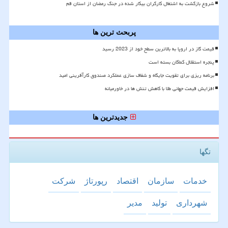
شروع بازگشت به اشتغال کارگران بیکار شده در جنگ رمضان از استان قم
پربحث ترین ها
قیمت گاز در اروپا به بالاترین سطح خود از 2023 رسید
پنجره استقلال کماکان بسته است
برنامه ریزی برای تقویت جایگاه و شفاف سازی عملکرد صندوق کارآفرینی امید
افزایش قیمت جهانی طلا با کاهش تنش ها در خاورمیانه
جدیدترین ها
تگها
خدمات
سازمان
اقتصاد
رپورتاژ
شركت
شهرداری
تولید
مدیر