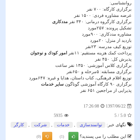
روانشناسی:
برگزاری كارگاه: ۷۰۰ نفر
عرضه مشاوره فردی: ۱۵۰۰ نفر
برگزاری كارگروه درمانی: ۳۴۰ نفر
مددكاری
تشكیل پرونده: ۲۵۷مورد
مشاوره مددكاری: ۹۰۰مورد
بازدید از منزل: ۲۰مورد
توزیع كیف مدرسه: ۲۳نفر
پرداخت كمك هزینه مستقیم: ۱۱نفر
امور كودك و نوجوان
پذیرش كل: ۴۵۰ نفر
برگزاری كلاس آموزشی: ۱۳۵۰ نفر ساعت
برگزاری مسابقه: ۵مرحله و ۶۵۰نفر
توزیع اقلام فرهنگی، كتاب داستان، هدایا و غیره: ۶۴۷مورد
برگزاری ۹۰ كارگاه آموزشی گوناگون
سایر خدمات
پذیرایی از مراجعین ۶۵۱ نفر
1397/06/22
17:26:08
5935
5
/
5.0
تگهای خبر:
توانمندسازی
,
خدمات
,
شركت
,
كارگر
این مطلب را می پسندید؟
(0)
(1)