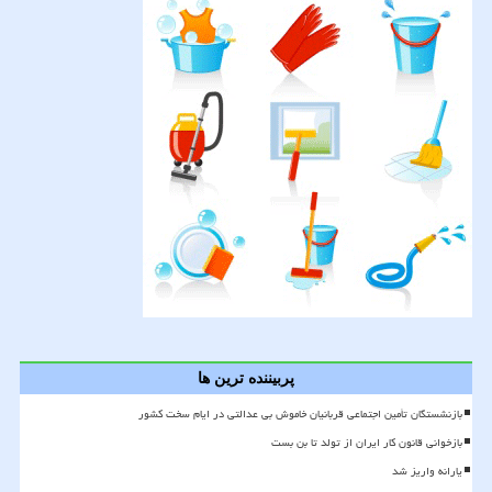
پربیننده ترین ها
بازنشستگان تأمین اجتماعی قربانیان خاموش بی عدالتی در ایام سخت کشور
بازخوانی قانون کار ایران از تولد تا بن بست
یارانه واریز شد