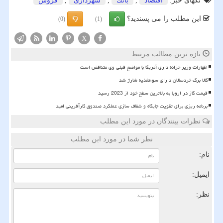
تگهای خبر:
اقتصاد
,
بانك
,
شهرداری
,
فروش
این مطلب را می پسندید؟
(0)
(1)
X
تازه ترین مطالب مرتبط
اظهارات وزیر خزانه داری آمریکا با مواضع قبلی وی متناقض است
کالا برگ خردسالان دارای سوءتغذیه شارژ شد
قیمت گاز در اروپا به بالاترین سطح خود از 2023 رسید
برنامه ریزی برای تقویت جایگاه و شفاف سازی عملکرد صندوق کارآفرینی امید
نظرات بینندگان در مورد این مطلب
نظر شما در مورد این مطلب
نام:
ایمیل:
نظر: