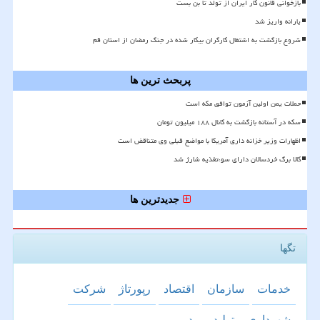
بازخوانی قانون کار ایران از تولد تا بن بست
یارانه واریز شد
شروع بازگشت به اشتغال کارگران بیکار شده در جنگ رمضان از استان قم
پربحث ترین ها
حملات یمن اولین آزمون توافق مکه است
سکه در آستانه بازگشت به کانال ۱۸۸ میلیون تومان
اظهارات وزیر خزانه داری آمریکا با مواضع قبلی وی متناقض است
کالا برگ خردسالان دارای سوءتغذیه شارژ شد
جدیدترین ها
تگها
خدمات
سازمان
اقتصاد
رپورتاژ
شركت
شهرداری
تولید
مدیر