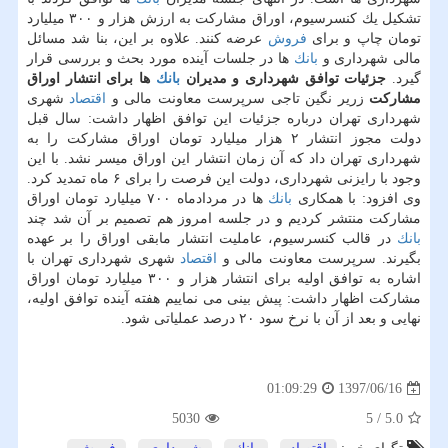
تشكیل یك كنسرسیوم، اوراق مشاركت به ارزش هزار و ۳۰۰ میلیارد
تومان چاپ و برای
فروش
عرضه كنند. علاوه بر این، بنا شد مسائل
مالی شهرداری و
بانك
ها در جلسات آینده مورد بحث و بررسی قرار
گیرد.
جزئیات توافق شهرداری و مدیران
بانك
ها برای انتشار اوراق
مشاركت
زریر نگین تاجی سرپرست معاونت مالی و
اقتصاد
شهری
شهرداری تهران درباره جزئیات این توافق اظهار داشت: سال قبل
دولت مجوز انتشار ۲ هزار میلیارد تومان اوراق مشاركت را به
شهرداری تهران داد كه آن زمان انتشار این اوراق میسر نشد. با این
وجود با رایزنی شهرداری، دولت این فرصت را برای ۶ ماه تمدید كرد.
وی افزود: با همكاری
بانك
ها در مردادماه ۷۰۰ میلیارد تومان اوراق
مشاركت منتشر كردیم و در جلسه امروز هم تصمیم بر آن شد چند
بانك
در قالب كنسرسیوم، عاملیت انتشار مابقی اوراق را بر عهده
بگیرند. سرپرست معاونت مالی و
اقتصاد
شهری شهرداری تهران با
اشاره به توافق اولیه برای انتشار هزار و ۳۰۰ میلیارد تومان اوراق
مشاركت اظهار داشت: پیش بینی می نماییم هفته آینده توافق اولیه،
نهایی و بعد از آن با نرخ سود ۲۰ درصد عملیاتی شود.
1397/06/16
01:09:29
5030
5
/
5.0