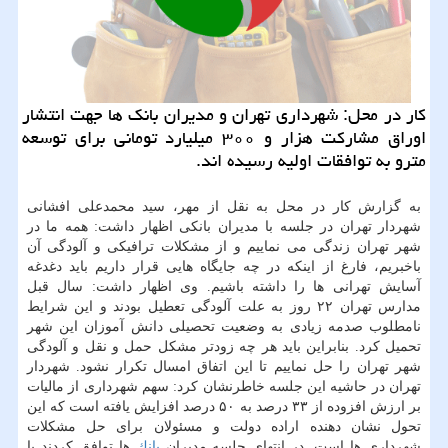
كار در محل: شهرداری تهران و مدیران بانك ها جهت انتشار
اوراق مشاركت هزار و ۳۰۰ میلیارد تومانی برای توسعه
مترو به توافقات اولیه رسیده اند.
به گزارش كار در محل به نقل از مهر، سید محمدعلی افشانی
شهردار تهران در جلسه با مدیران بانكی اظهار داشت: همه ما در
شهر تهران زندگی می نماییم و از مشكلات ترافیكی و آلودگی آن
باخبریم، فارغ از اینكه در چه جایگاه هایی قرار داریم باید دغدغه
آسایش تهرانی ها را داشته باشیم. وی اظهار داشت: سال قبل
مدارس تهران ۲۲ روز به علت آلودگی تعطیل بودند و این شرایط
نامطلوب صدمه زیادی به وضعیت تحصیلی دانش آموزان این شهر
تحمیل كرد. بنابراین باید هر چه زودتر مشكل حمل و نقل و آلودگی
شهر تهران را حل نماییم تا این اتفاق امسال تكرار نشود. شهردار
تهران در حاشیه این جلسه خاطرنشان كرد: سهم شهرداری از مالیات
بر ارزش افزوده از ۳۳ درصد به ۵۰ درصد افزایش یافته است كه این
تحول نشان دهنده اراده دولت و مسئولان برای حل مشكلات
شهرداری ها است. در انتهای جلسه مدیران
بانك
ها توافق كردند با