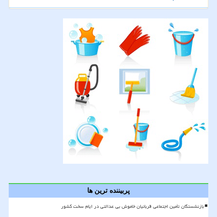
پربیننده ترین ها
بازنشستگان تأمین اجتماعی قربانیان خاموش بی عدالتی در ایام سخت کشور