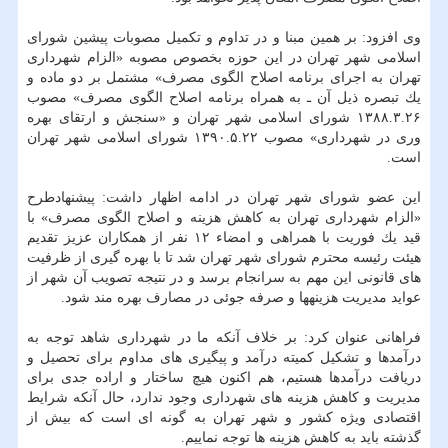
وی افزود: بر همین مبنا و در تداوم و تكمیل مصوبات پیشین شورای
اسلامی شهر تهران در این حوزه بخصوص مصوبه «الزام شهرداری
تهران به اجرای برنامه اصلاح الگوی مصرف» مشتمل بر دو ماده و
یك تبصره ذیل آن ـ به همراه برنامه اصلاح الگوی مصرف» مصوب
۱۳۸۸.۳.۲۶ شورای اسلامی شهر تهران و «سنجش و ارتقای بهره
وری در شهرداری» مصوب ۱۳۹۰.۵.۲۲ شورای اسلامی شهر تهران
است.
این عضو شورای شهر تهران در ادامه اظهار داشت: پیشنهادطرح
«الزام شهرداری تهران به كاهش هزینه و اصلاح الگوی مصرف» با
قید یك فوریت با همراهی و امضاء ۱۲ نفر از همكاران عزیز تقدیم
هیئت رئیسه محترم شورای شهر تهران شد تا با بهره گیری از ظرفیت
های قانونی این مهم به سرانجام برسد و در نتیجه تصویب آن شهر از
عواید مدیریت هزینهها و صرفه جوئی در مصارف بهره مند شود.
فراهانی عنوان كرد: بر خلاف آنكه ما در شهرداری شاهد توجه به
درآمدها و تشكیل كمیته درآمد و پیگیری های مداوم برای تحصیل و
دریافت درآمدها هستیم، هم اكنون هیچ ساختار و اراده جدی برای
مدیریت و كاهش هزینه های شهرداری وجود ندارد، حال آنكه شرایط
اقتصادی ویژه كشور و شهر تهران به گونه ای است كه بیش از
گذشته باید به كاهش هزینه ها توجه نماییم.