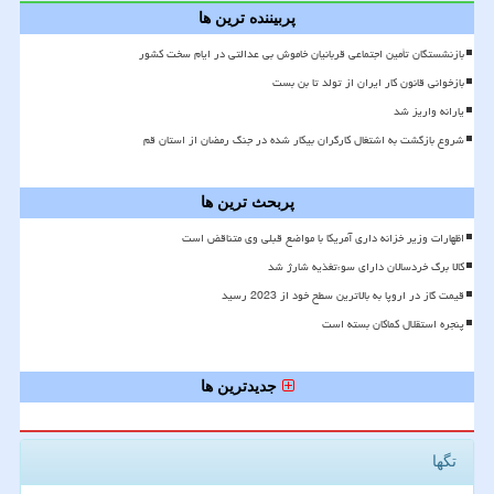
پربیننده ترین ها
بازنشستگان تأمین اجتماعی قربانیان خاموش بی عدالتی در ایام سخت کشور
بازخوانی قانون کار ایران از تولد تا بن بست
یارانه واریز شد
شروع بازگشت به اشتغال کارگران بیکار شده در جنگ رمضان از استان قم
پربحث ترین ها
اظهارات وزیر خزانه داری آمریکا با مواضع قبلی وی متناقض است
کالا برگ خردسالان دارای سوءتغذیه شارژ شد
قیمت گاز در اروپا به بالاترین سطح خود از 2023 رسید
پنجره استقلال کماکان بسته است
جدیدترین ها
تگها