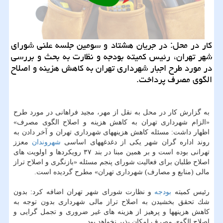
كار در محل: در جریان هشتاد و سومین جلسه علنی شورای
شهر تهران، رئیس كمیته بودجه و نظارت به بحث و بررسی
در مورد طرح اجبار شهرداری تهران به كاهش هزینه و اصلاح
الگوی مصرف پرداخت.
به گزارش كار در محل به نقل از مهر، مجید فراهانی در مورد طرح
«الزام شهرداری تهران به كاهش هزینه و اصلاح الگوی مصرف»
اظهار داشت: مسئله كاهش هزینههای شهرداری تهران و آخر دادن به
روند اداره گران شهر یكی از دغدغههای اساسی
شهروندان
معزز
تهرانی بوده است و بر همین مبنا در بند ۳۷ رویكردها و اولویت های
اصلاح طلبان برای فعالیت شورای پنجم مسئله «بازنگری و اصلاح تراز
مالی (منابع و مصارف) شهرداری تهران» مطرح گردیده است.
رئیس كمیته
بودجه
و نظارت شورای شهر تهران اضافه كرد: بدون
شك تحقق بخشیدن به اصلاح تراز مالی شهرداری بدون توجه به
كاهش هزینهها و پرهیز از هزینه های غیر ضروری و تجمل گرایی و
اصلاح الگوی مصرف امكان پذیر نخواهد بود.