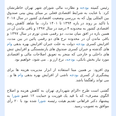
رئیس كمیته
بودجه
و نظارت مالی شورای شهر تهران خاطرنشان
كرد: با عنایت به شرایط اقتصادی فعلی بر مبنای پیش بینی صندوق
بین المللی پول كه به بررسی وضعیت اقتصادی كشور در سال ۲۰۱۸
با تاكید بر روند در بازه ۱۳۹۴ تا ۱۴۰۱ دارد، ما شاهد كاهش رشد
اقتصادی كشور به محدوده ۴ درصد در سال ۱۳۹۷ و باقی ماندن آن در
همین بازه در افق میان مدت، دو رقمی شدن تورم در سال ۱۳۹۷ و
باقی ماندن آن در محدوده نرخ های دو رقمی پائین در بین مدت،
افزایش كسری
بودجه
دولت به علت جبران افزایش بهره بدهی
وام
های گذشته و جبران كسری صندوق های بازنشستگی و افزایش تنش
های داخلی و خارجی كه منجر به تعویق اصلاحات مالی و اقتصادی
مورد نیاز بخش بانكی،
بودجه
، نرخ ارز و... می شود، خواهیم بود.
وی افزود: بر همین مبنا استفاده از ابزار مدیریت هزینه ها برای
پیشگیری از كسری
بودجه
ناشی از افزایش بهره بدهی
وام
ها و...
می تواند راهگشا باشد.
گفتنی است طرح «الزام شهرداری تهران به كاهش هزینه و اصلاح
الگوی مصرف» كه با قید یك فوریت و حمایت ۱۲ عضو
شورا
به
پیشنهاد دكتر فراهانی تقدیم هیئت رئیسه
شورا
شده بود با ۲۰ رأی
موافق به تصویب رسید.