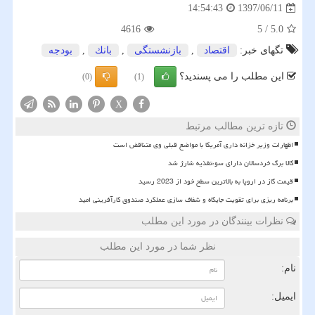
1397/06/11
14:54:43
4616
5
/
5.0
تگهای خبر:
اقتصاد
,
بازنشستگی
,
بانك
,
بودجه
این مطلب را می پسندید؟
(0)
(1)
X
تازه ترین مطالب مرتبط
اظهارات وزیر خزانه داری آمریکا با مواضع قبلی وی متناقض است
کالا برگ خردسالان دارای سوءتغذیه شارژ شد
قیمت گاز در اروپا به بالاترین سطح خود از 2023 رسید
برنامه ریزی برای تقویت جایگاه و شفاف سازی عملکرد صندوق کارآفرینی امید
نظرات بینندگان در مورد این مطلب
نظر شما در مورد این مطلب
نام:
ایمیل: