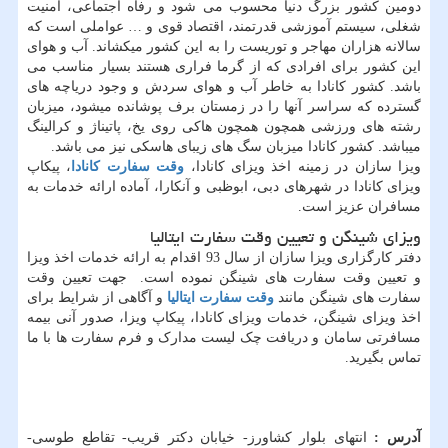
دومین کشور بزرگ دنیا محسوب می شود و رفاه اجتماعی، امنیت
شغلی، سیستم آموزشی قدرتمند، اقتصاد قوی و … عواملی است که
سالانه هزاران مهاجر و توریست را به این کشور میکشاند. آب و هوای
این کشور برای افرادی که از گرما فراری هستند بسیار مناسب می
باشد. کشور کانادا به خاطر آب و هوای سردش و وجود دریاچه های
گسترده که سراسر آنها را در زمستان برف پوشانده میشود، میزبان
رشته های ورزشی همچون همچون هاکی روی یخ، پاتیناژ و کرالینگ
میباشد. کشور کانادا میزبان سگ های زیبای هاسکی نیز می باشد.
ویزا سازان در زمینه اخذ ویزای کانادا،
وقت سفارت کانادا
، پیکاپ
ویزای کانادا در شهرهای دبی، ابوظبی و آنکارا، آماده ارائه خدمات به
مسافران عزیز است.
ویزای شینگن و تعیین وقت سفارت ایتالیا
دفتر کارگزاری ویزا سازان از سال 93 اقدام به ارائه خدمات اخذ ویزا
و تعیین وقت سفارت های شینگن نموده است. جهت تعیین وقت
سفارت های شینگن مانند
وقت سفارت ایتالیا
و آگاهی از شرایط برای
اخذ ویزای شینگن، خدمات ویزای کانادا، پیکاپ ویزا، صدور آنی بیمه
مسافرتی سامان و دریافت چک لیست مدارک و فرم سفارت ها با ما
تماس بگیرید.
آدرس :
انتهای بلوار کشاورز- خیابان دکتر قریب- تقاطع طوسی-