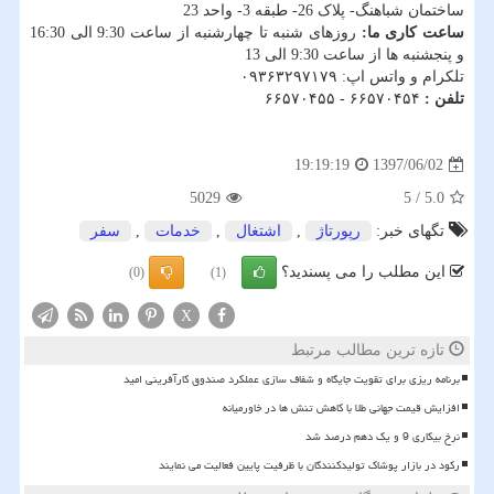
ساختمان شباهنگ- پلاک 26- طبقه 3- واحد 23
ساعت کاری ما:
روزهای شنبه تا چهارشنبه از ساعت 9:30 الی 16:30
و پنجشنبه ها از ساعت 9:30 الی 13
تلکرام و واتس اپ: ۰۹۳۶۳۲۹۷۱۷۹
تلفن :
۶۶۵۷۰۴۵۴ - ۶۶۵۷۰۴۵۵
1397/06/02
19:19:19
5029
5
/
5.0
تگهای خبر:
رپورتاژ
,
اشتغال
,
خدمات
,
سفر
این مطلب را می پسندید؟
(0)
(1)
X
تازه ترین مطالب مرتبط
برنامه ریزی برای تقویت جایگاه و شفاف سازی عملکرد صندوق کارآفرینی امید
افزایش قیمت جهانی طلا با کاهش تنش ها در خاورمیانه
نرخ بیکاری 9 و یک دهم درصد شد
رکود در بازار پوشاک تولیدکنندگان با ظرفیت پایین فعالیت می نمایند