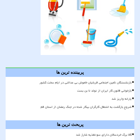
پربیننده ترین ها
بازنشستگان تأمین اجتماعی قربانیان خاموش بی عدالتی در ایام سخت کشور
بازخوانی قانون کار ایران از تولد تا بن بست
یارانه واریز شد
شروع بازگشت به اشتغال کارگران بیکار شده در جنگ رمضان از استان قم
پربحث ترین ها
کالا برگ خردسالان دارای سوءتغذیه شارژ شد