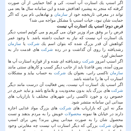
اگر اسنپ یك استارت آپ است، كی و كجا حمایتی از آن صورت
گرفته كه منجر به پیشبرد اهدافش شده و این سامانه سال ها بعد می
تواند در معرفی تاریخچه خود از
سازمان
و نهادهایی نام ببرد كه اگر
حمایت شان نبود، حیات اسنپ با مشكل مواجه می شد؟
فرض دوم؛ اسنپ یك استارت آپ نیست
فرض را بر وفق مراد وزیر جوان می گیریم و می گوئیم اسنپ دیگر
یك استارت آپ نیست كه نیاز به حمایت داشته باشد. با وجود عمر
كوتاهش آن قدر بزرگ شده كه بتوان اسم یك
شركت
یا
سازمان
رشدیافته را روی آن گذاشت و در رده
شركت
های قدمت دار به
حسابش آورد.
اگر اسنپ امروز
شركت
رشدیافته ای شده و از قواره استارت آپ ها
بیرون آمده، پس قاعدتا باید از جانب دیگر كسب و كارهای سنتی مانند
سازمان
تاكسی رانی، بعنوان یك
شركت
به حساب بیاید و مشكلات
استارت آپ ها را نداشته باشد.
اگر اسنپ یك استارت آپ نیست، پس فعالیت آن درست مانند دیگر
شركت
های بزرگ باید بدون محدودیت و بلامانع باشد و نباید خبری در
خصوص زد و خورد تاكسی رانی شهرهای مختلف با بازاریاب های
میدانی این سامانه منتشر شود.
مگر نه این كه بازاریاب های
شركت
های بزرگ مواد غذایی اجازه
دارند در خیابان ها نمونه
محصولات
خویش را به مردم بدهند و تست
محصول شان را به صورت میدانی پیش ببرند؟ پس برای اسنپ
بعنوان
شركت
بزرگی كه دیگر استارت اپ نیست چه مغایرتی وجود