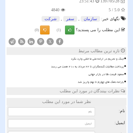
1397/05/28
23:51:43
4840
5
/
5.0
تگهای خبر:
سازمان
,
سفر
,
شركت
این مطلب را می پسندید؟
(0)
(1)
X
تازه ترین مطالب مرتبط
جنگ و تحریم در اراده ملی ما خللی وارد نکرد
پرداخت مطالبات گندمکاران تا ۲۲ مرداد به ۲۱۰ همت می رسد
صعود قیمت طلا در بازار جهانی
یارانه دهک های چهارم تا نهم واریز شد
نظرات بینندگان در مورد این مطلب
نظر شما در مورد این مطلب
نام:
ایمیل: