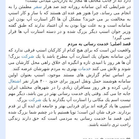
دارد كه از جانب مخالف ها مجاز به بازاریابی میدانی نیست؟
در شرایطی كه این سامانه روزانه چند صد هزار
سفر
مطمئن را به
انجام می رساند، چرا هنوز هم عده ای هستند كه با ساز و كار اسنپ
به مخالفت بر می خیزند؟ مشكل آن ها اگر استارت آپ بودن این
سامانه است و به علت نوپا بودن به آن اعتماد ندارند كه طبق گفته
وزیر جوان اسنپ دیگر بزرگ شده و در دسته استارت آپ ها قرار
نمی گیرد!
قصد اصلی؛ خدمت رسانی به مردم
واقعیت این است كه برای هیچ كدام از كاركنان اسنپ فرقی ندارد كه
این سامانه بعنوان یك استارت آپ مطرح باشد یا یك
شركت
بزرگ!
آن ها هر روز با امیدی تازه و انگیزه ای خلاق راهی محل كارشان می
شوند و تلاش می كنند
خدمات
بهتری به مردم شهرشان عرضه كنند.
بر اساس تمام گزارش های مستند موجود، اسنپ بعنوان اولین
سامانه هوشمند حمل ونقل امروز برای حدود ۴۰۰ هزار نفر
اشتغال
زایی كرده و هر روز مسافران زیادی را در شهرهای مختلف ایران
جابه جا می كند. وقتی پای خدمت رسانی بهتر در بین باشد، دیگر مهم
نیست اسم یك مكانی را استارت آپ بگذارند یا یك
شركت
بزرگ.
اسنپی ها یاد گرفته اند برای فردایی بهتر و جامعه ای ایده آل تر قدم
بردارند. حرف شان این است؛ نوپا هستیم یا در چشم شما بزرگ شده
ایم، قصد ما خدمت رسانی به مردمی است كه حق دارند زندگی
راحت تری داشته باشند.