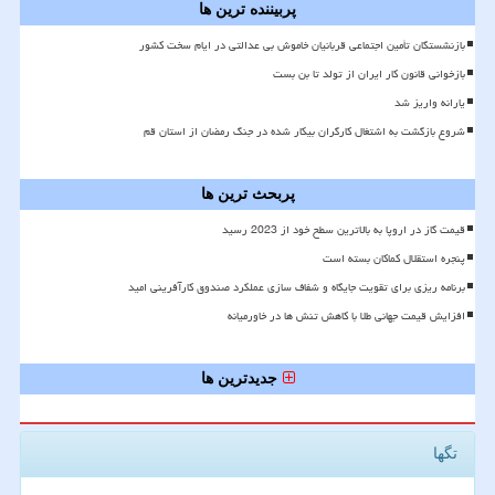
پربیننده ترین ها
بازنشستگان تأمین اجتماعی قربانیان خاموش بی عدالتی در ایام سخت کشور
بازخوانی قانون کار ایران از تولد تا بن بست
یارانه واریز شد
شروع بازگشت به اشتغال کارگران بیکار شده در جنگ رمضان از استان قم
پربحث ترین ها
قیمت گاز در اروپا به بالاترین سطح خود از 2023 رسید
پنجره استقلال کماکان بسته است
برنامه ریزی برای تقویت جایگاه و شفاف سازی عملکرد صندوق کارآفرینی امید
افزایش قیمت جهانی طلا با کاهش تنش ها در خاورمیانه
جدیدترین ها
تگها