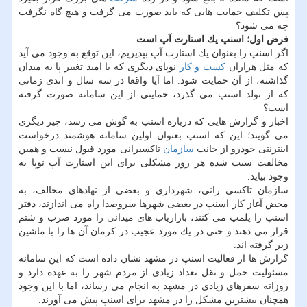
‍پس تكلیف حمایت هایی كه باید صورت می گرفت و هیچ گاه نگرفت
چه می شود؟
فرض اول؛ اسنپ یك استارت آپ است
اگر اسنپ را بعنوان یك استارت آپ بپذیریم، این توقع به وجود می آید
كه مثل هزاران
كسب و كار
نوپای دیگری كه با امید تغییر پا به میدان
گذاشته، از آن حمایت شود. اما آیا واقعا در سه سال و اندی زمانی
كه از تولد اسنپ می گذرد، حمایتی از این سامانه صورت گرفته
است؟
اخبار و گزارش هایی كه درباره اسنپ به گوش می رسد، چیز دیگری
می گویند؛ این كه اسنپ بعنوان اولین سامانه هوشمند درخواست
اینترنتی خودرو از جانب
سازمان
تاكسیرانی مورد قبول نیست و همین
مخالفت سبب شده هر روز مشكلی برای این استارت آپ نوپا به
وجود بیاید.
سازمان تاكسی رانی، شهرداری و بعضی از نهادهای مخالف، به
محض آغاز كار اسنپ در بعضی شهرها سروصدا راه می اندازند، دفتر
اسنپ را پلمپ می كنند، بازاریاب های میدانی را مورد ضرب و شتم
قرار می دهند و حتی در یك مورد عجیب در كرمان آن ها را با ماشین
زیر گرفته اند.
گزارش ها از فعالیت اسنپ در مشهد نشان داده است كه این سامانه
مسئولیت حمل و نقل تعداد زیادی از مردم شهر را به عهده دارد و
روزانه سفرهای زیادی در مشهد به انجام می رساند، اما با این وجود
همچنان بیشترین مشكل را در مشهد برای اسنپ پیش می آورند.