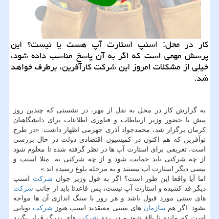
كار در محل: اسنپ استارت آپ هست یا نیست؟ این
پرسش مهمی است كه اگر به آن پاسخ مناسب داده شود،
خیلی از مشكلات امروز این شركت كارآفرین، برطرف خواهد
شد.
به گزارش كار در محل به نقل از مهر، در نشستی كه چندین روز
پیش با حضور وزیر ارتباطات و فناوری اطلاعات برای دانشگاهیان
كرمان برگزار شد، محمدجواد آذری جهرمی اظهار داشت: «در طرح
نوآفرین كه هم اكنون در كمیسیون اقتصادی دولت در حال بررسی
است، تعریفی برای استارت آپ ها در نظر گرفته شده تا معلوم شود
از چه شركتی باید حمایت شود و از چه شركتی نه. مثلا اسنپ و
تپسی دیگر استارت آپ نیستند و به مرحله بلوغ رسیده اند.»
اما آیا واقعا این طور است؟ اگر به قول وزیر جوان
شركت
اسنپ
دیگر قد كشیده و استارت آپ نیست، پس قاعدتا باید از جانب
شركت
های سنتی مورد قبول باشد و هر روز با سنگ اندازی آن ها مواجه
نشود. اگر هم
سازمان
های سنتی معتقدند اسنپ هنوز
شركت
نوپایی
است كه مانده تا بالغ شود و در رده
شركت
های بزرگ قرار بگیرد