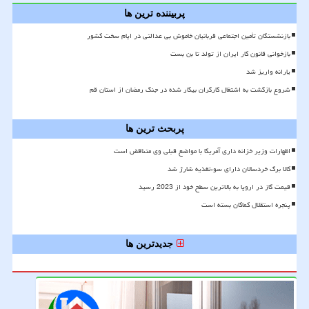
پربیننده ترین ها
بازنشستگان تأمین اجتماعی قربانیان خاموش بی عدالتی در ایام سخت کشور
بازخوانی قانون کار ایران از تولد تا بن بست
یارانه واریز شد
شروع بازگشت به اشتغال کارگران بیکار شده در جنگ رمضان از استان قم
پربحث ترین ها
اظهارات وزیر خزانه داری آمریکا با مواضع قبلی وی متناقض است
کالا برگ خردسالان دارای سوءتغذیه شارژ شد
قیمت گاز در اروپا به بالاترین سطح خود از 2023 رسید
پنجره استقلال کماکان بسته است
جدیدترین ها