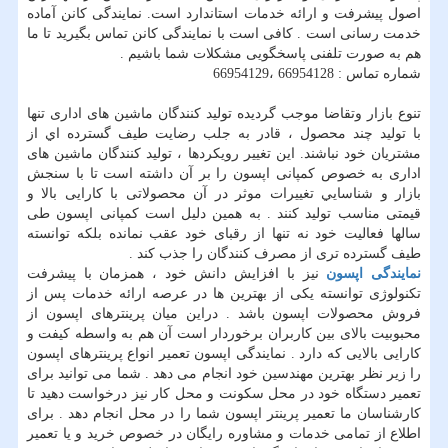
اصول پیشرفت و ارائه خدمات استاندارد است. نمایندگی کانن آماده
خدمت رسانی است . کافی است با نمایندگی کانن تماس بگیرید تا ما
هم به صورت تلفنی پاسخگویی مشکلات شما باشیم .
شماره تماس : 66954128 ،66954129
تنوع بازار وتقاضا موجب گرديده توليد كنندگان ماشین های اداری تنها
با توليد چند محصول ، قادر به جلب رضايت طيف گسترده اي از
مشتريان خود نباشند. اين تغيير رويكردها ، توليد كنندگان ماشین های
اداری به خصوص کمپانی اپسون را بر آن داشته است تا با سنجش
بازار و شناسايي تغييرات موثر در آن محصولاتی با کارایی بالا و
قیمتی مناسب تولید کنند . به همين دليل است کمپانی اپسون طی
سالها فعالیت خود نه تنها از رقبای خود عقب نمانده بلکه توانسته
طیف گسترده تری از مصرف کنندگان را جذب کند .
نمایندگی اپسون
نیز با افزایش دانش خود ، همزمان با پیشرفت
تکنولوژی توانسته یکی از بهترین ها در عرصه ارائه خدمات پس از
فروش محصولات اپسون باشد . دراین میان پرینترهای اپسون از
محبوبیت بالای بین کاربران برخوردار است آن هم به واسطه کیفت و
کارایی بالایی که دارد . نمایندگی اپسون تعمیر انواع پرینترهای اپسون
را زیر نظر بهترین مهندسین خود انجام می دهد . شما می توانید برای
تعمیر دستگاه خود در محل سکونت و محل کار نیز درخواست دهید تا
کارشناسان ما تعمیر پرینتر اپسون شما را در محل انجام دهد . برای
اطلاع از تمامی خدمات و مشاوره رایگان در خصوص خرید و یا تعمیر