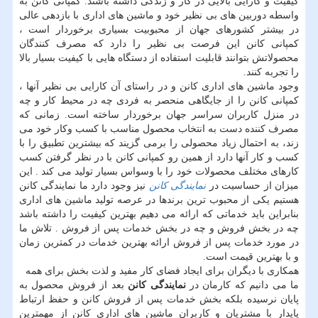
کیفیت و کارایی بالایی در کار و زندگی داشته باشند. کمپانی کانن به
واسطه دوربین های بی نظیر خود و ماشین های اداری با بازدهی عالی
در بیشتر کشورهای جهان از محبوبیت بسیاری برخوردار است ،
کمپانی کانن این فرصت بی نظیر را دارد که مصرف کنندگان
محصولاتش بتوانند قابلیت استفاده از دستگاه هایی با کیفیت بسیار بالا
را تجربه کنند.
وجود ماشین های اداری کانن و در راستای آن کارایی بی نظیر آنها ،
کمپانی کانن را از جایگاهی منحصر به فردی چه در محیط کار و چه
در منزل کاربران سراسر جهان برخوردار ساخته است. زمانی که
مصرف کننده دست به انتخاب محصول مناسب با کسب وکار خود می
زند، به احتمال زیاد محصولی را برمی گزیند که بیشترین تطبیق را با
کسب و کار آنها دارد از همین رو کمپانی کانن با در نظر گرفتن کسب
کارهای مختلف محصولات خود را با وسواس بسیار تولید می کند . این
میزان از حساسیت در
نمایندگی کانن
نیز وجود دارد ما نمایندگی کانن
هستیم یکی از محبوب ترین برندها در عرصه تولید ماشین های اداری
بنابراین باید خدماتی که ارائه می دهیم بهترین کیفیت را داشته باشد
چه در بخش فروش و چه در بخش خدمات پس از فروش . تلاش ما
در مورد خدمات پس از فروش ارائه بهترین خدمات در کمترین زمان
و با بهترین قیمت است.
همکاری با دیگران برای ایجاد فضای کار مفید و لذت بخش برای همه
ما می دانیم که کارمان در
نمایندگی کانن
بعد از فروش محصول به
پایان نرسیده بلکه بخش خدمات پس از فروش کانن و حفظ ارتباط
پایدار با مشتریان و کاربران ماشین های اداری کانن از مهمترین