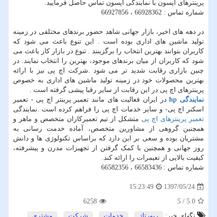
پرینترهای اپسون با نمایندگی اپسون تماس حاصل فرمایید.
شماره تماس : 66928362 ، 66927856
در دهه های اخیر، بازار جهانی شاهد حضور برندهای مختلفی در زمینه
تولید ماشین های اداری بوده است . این تنوع باعث می شود که
کاربران بتوانند بهترین انتخاب را برگزینند . تنوع در بازار کار باعث می
شود که کاربران از میان برندهای موجود، بهترین را انتخاب نمایند. در
چنین بازاری رقابت شدید تر می شود .شرکت اچ پی نیز با ارائه
بهترین محصولات خود در زمینه تولید ماشین های اداری به خصوص
پرینترهای اچ پی در این رقابت از سایر رقبا پیشی گرفته است .
نمایندگی
hp
در ایران فعالیت های مانند تعمیر پرینتر اچ پی - تعمیر
اسکنر اچ پی- و سایر خدمات اچ پی را فراهم کرده است .نمایندگی
تعمیر پرینترهای اچ پی
متشکل از تیم تعمیرکاران متخصص و ماهر و
همچنین گروهی از مشاورین متخصص، آماده خدمت رسانی به
مشتریان بوده و سعی بر این دارد که براساس تکنولوژی ها و دانش
روز جهانی و همچنین با کمک گرفتن از تجهیزات مدرن و پیشرفته،
کیفیت بالایی از تعیمرات را ارائه کند.
شماره تماس : 66583436 ، 66582356
1397/05/24
15:23:49
6258
5
/
5.0
تگهای خبر:
رپورتاژ
,
خدمات
,
شركت
,
مشتری