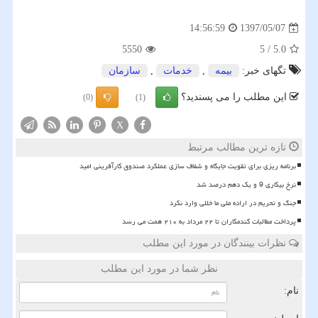
1397/05/07
14:56:59
5550
5
/
5.0
تگهای خبر:
بیمه
,
خدمات
,
سازمان
این مطلب را می پسندید؟
(0)
(1)
X
تازه ترین مطالب مرتبط
برنامه ریزی برای تقویت جایگاه و شفاف سازی عملکرد صندوق کارآفرینی امید
نرخ بیکاری 9 و یک دهم درصد شد
جنگ و تحریم در اراده ملی ما خللی وارد نکرد
پرداخت مطالبات گندمکاران تا ۲۲ مرداد به ۲۱۰ همت می رسد
نظرات بینندگان در مورد این مطلب
نظر شما در مورد این مطلب
نام: