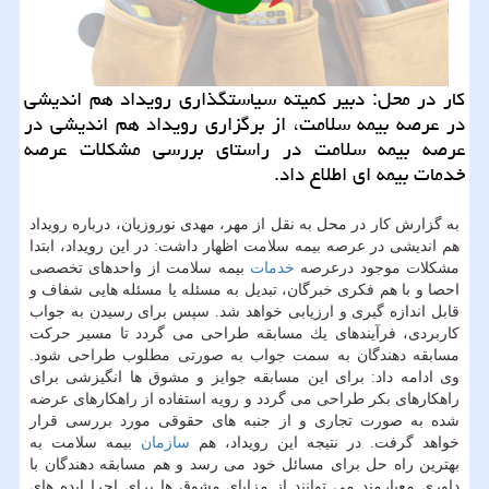
كار در محل: دبیر كمیته سیاستگذاری رویداد هم اندیشی
در عرصه بیمه سلامت، از برگزاری رویداد هم اندیشی در
عرصه بیمه سلامت در ‏راستای بررسی مشكلات عرصه
خدمات بیمه ای اطلاع داد.‏
به گزارش كار در محل به نقل از مهر، مهدی نوروزیان، درباره رویداد
هم اندیشی در عرصه بیمه سلامت اظهار داشت: در این رویداد، ابتدا
مشكلات ‏موجود درعرصه
خدمات
بیمه سلامت از واحدهای تخصصی
احصا و با هم فكری خبرگان، تبدیل به مسئله یا مسئله هایی شفاف و
‏قابل اندازه گیری و ارزیابی خواهد شد. سپس برای رسیدن به جواب
كاربردی، فرآیندهای یك مسابقه طراحی می گردد تا مسیر حركت
‏مسابقه دهندگان به سمت جواب به صورتی مطلوب طراحی شود.‏
وی ادامه داد: برای این مسابقه جوایز و مشوق ها انگیزشی برای
راهكارهای بكر طراحی می گردد و رویه استفاده از راهكارهای عرضه
شده ‏به صورت تجاری و از جنبه های حقوقی مورد بررسی قرار
خواهد گرفت. در نتیجه این رویداد، هم
سازمان
بیمه سلامت به
بهترین ‏راه حل برای مسائل خود می رسد و هم مسابقه دهندگان با
داوری معیارمند می توانند از مزایای مشوق ها برای اجرا ایده های