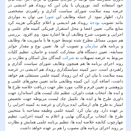
خود ‏استفاده كنند.‏ نوروزیان با بیان این كه رویداد هم اندیشی در
عرصه بیمه سلامت شورای سیاست گذاری و راهبردی مشخصی
دارد، اظهار نمود: از ‏جمله وظایف این
شورا
می توان به مواردی
مانند تصویب
بودجه
رویداد هم اندیشی و اعلام چگونگی هزینه كرد
منابع مالی، تعیین اعضا ‏و محل استقرار فیزیكی كمیته های علمی و
اجرایی و تصویب شرح وظایف آن ها اشاره نمود.‏ وی افزود: بررسی
هم سویی مسائل مطرح شده توسط حوزه ها با ماموریت ها، وظایف
و برنامه های
سازمان
و تصویب آن ها، تعیین ‏نوع و مقدار جوایز
مسابقه، تعیین دستگاه های مشاركت كنننده و حامیان، تنظیم كلیات
مربوط به عرضه تسهیلات به
شركت
كنندگان مثل ‏اسكان و نظارت بر
روند اجرای برنامه ها هم همچون وظایف شورای سیاست گذاری و
راهبردی است.‏ دبیر كمیته سیاستگذاری رویداد هم اندیشی در عرصه
بیمه سلامت با بیان این كه این رویداد كمیته علمی مستقلی هم خواهد
‏داشت، اضافه كرد: این كمیته وظایفی مانند تعیین محورهای علمی و
پژوهشی و تعیین فرم و قالب مورد نظر جهت دریافت خلاصه طرح ها
‏و ایده ها، انتخاب هیئت داوران، تنظیم چك لیست های استاندارد جهت
داوری طرح ها و ایده ها، تكمیل چك لیست مربوطه جهت ‏تخصیص
امتیاز به طرح های ارسالی ایده پردازان و عرضه به كمیته اجرایی را
بر عهده دارد.‏ وی بیان كرد: كمیته علمی وظیفه مصاحبه با منتخبین
طرح ها، انتخاب برگزیدگان نهایی و اعلام به كمیته اجرایی، تنظیم
چهارچوب ‏كتابچه خلاصه ایده ها، تنظیم برنامه علمی همایش و نظارت
بر روند اجرای برنامه های مصوب را هم بر عهده خواهد داشت.‏