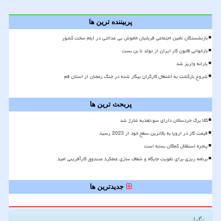
پربیننده ترین ها
بازنشستگان تأمین اجتماعی قربانیان خاموش بی عدالتی در ایام سخت کشور
بازخوانی قانون کار ایران از تولد تا بن بست
یارانه واریز شد
شروع بازگشت به اشتغال کارگران بیکار شده در جنگ رمضان از استان قم
پربحث ترین ها
کالا برگ خردسالان دارای سوءتغذیه شارژ شد
قیمت گاز در اروپا به بالاترین سطح خود از 2023 رسید
پنجره استقلال کماکان بسته است
برنامه ریزی برای تقویت جایگاه و شفاف سازی عملکرد صندوق کارآفرینی امید
جدیدترین ها
تگها