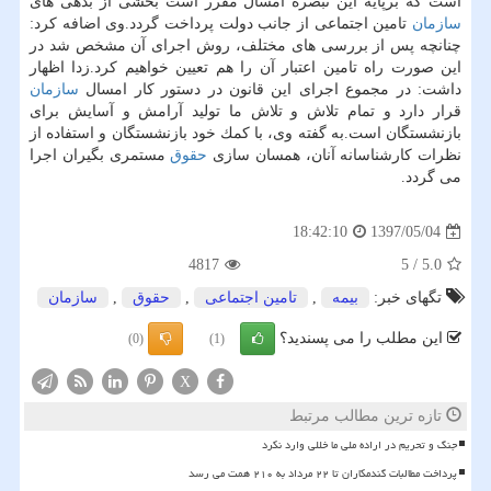
است كه برپایه این تبصره امسال مقرر است بخشی از بدهی های
سازمان
تامین اجتماعی از جانب دولت پرداخت گردد.وی اضافه كرد:
چنانچه پس از بررسی های مختلف، روش اجرای آن مشخص شد در
این صورت راه تامین اعتبار آن را هم تعیین خواهیم كرد.زدا اظهار
داشت: در مجموع اجرای این قانون در دستور كار امسال
سازمان
قرار دارد و تمام تلاش و تلاش ما تولید آرامش و آسایش برای
بازنشستگان است.به گفته وی، با كمك خود بازنشستگان و استفاده از
نظرات كارشناسانه آنان، همسان سازی
حقوق
مستمری بگیران اجرا
می گردد.
1397/05/04
18:42:10
4817
5
/
5.0
تگهای خبر:
بیمه
,
تامین اجتماعی
,
حقوق
,
سازمان
این مطلب را می پسندید؟
(0)
(1)
X
تازه ترین مطالب مرتبط
جنگ و تحریم در اراده ملی ما خللی وارد نکرد
پرداخت مطالبات گندمکاران تا ۲۲ مرداد به ۲۱۰ همت می رسد