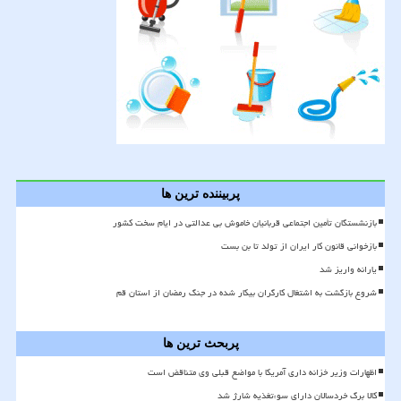
پربیننده ترین ها
بازنشستگان تأمین اجتماعی قربانیان خاموش بی عدالتی در ایام سخت کشور
بازخوانی قانون کار ایران از تولد تا بن بست
یارانه واریز شد
شروع بازگشت به اشتغال کارگران بیکار شده در جنگ رمضان از استان قم
پربحث ترین ها
اظهارات وزیر خزانه داری آمریکا با مواضع قبلی وی متناقض است
کالا برگ خردسالان دارای سوءتغذیه شارژ شد