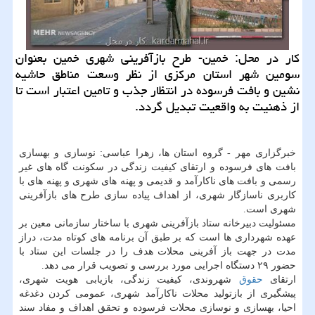
كار در محل: خمین- طرح بازآفرینی شهری خمین بعنوان
سومین شهر استان مركزی از نظر وسعت مناطق حاشیه
نشین و بافت فرسوده در انتظار جذب و تامین اعتبار است تا
از ذهنیت به واقعیت تبدیل گردد.
خبرگزاری مهر - گروه استان ها، زهرا عباسی: نوسازی و بهسازی
بافت های فرسوده و ارتقای كیفیت زندگی در سكونت گاه های غیر
رسمی و بافت های ناكارآمد و قدیمی و پهنه های شهری و پهنه های با
كاربری ناسازگار شهری، از اهداف پیاده سازی طرح های بازآفرینی
شهری است.
مسئولیت دبیرخانه ستاد بازآفرینی شهری با ساختار سازمانی معین بر
عهده شهرداری ها است كه بر طبق آن برنامه های كوتاه مدت، دراز
مدت در جهت باز آفرینی محلات هدف را در جلسات این ستاد با
حضور ۲۹ دستگاه اجرایی مورد بررسی و تصویب قرار می دهد.
ارتقای
حقوق
شهروندی، كیفیت زندگی، بازیابی هویت شهری،
پیشگیری از بازتولید محلات ناكارآمد شهری، عمومی كردن دغدغه
احیا، بهسازی و نوسازی محلات فرسوده و تحقق اهداف و مفاد سند