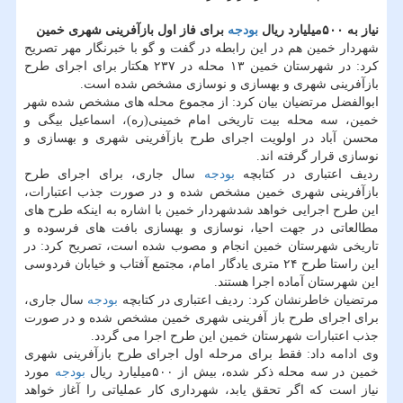
نیاز به ۵۰۰میلیارد ریال
بودجه
برای فاز اول بازآفرینی شهری خمین
شهردار خمین هم در این رابطه در گفت و گو با خبرنگار مهر تصریح
كرد: در شهرستان خمین ۱۳ محله در ۲۳۷ هكتار برای اجرای طرح
بازآفرینی شهری و بهسازی و نوسازی مشخص شده است.
ابوالفضل مرتضیان بیان كرد: از مجموع محله های مشخص شده شهر
خمین، سه محله بیت تاریخی امام خمینی(ره)، اسماعیل بیگی و
محسن آباد در اولویت اجرای طرح بازآفرینی شهری و بهسازی و
نوسازی قرار گرفته اند.
ردیف اعتباری در كتابچه
بودجه
سال جاری، برای اجرای طرح
بازآفرینی شهری خمین مشخص شده و در صورت جذب اعتبارات،
این طرح اجرایی خواهد شدشهردار خمین با اشاره به اینكه طرح های
مطالعاتی در جهت احیا، نوسازی و بهسازی بافت های فرسوده و
تاریخی شهرستان خمین انجام و مصوب شده است، تصریح كرد: در
این راستا طرح ۲۴ متری یادگار امام، مجتمع آفتاب و خیابان فردوسی
این شهرستان آماده اجرا هستند.
مرتضیان خاطرنشان كرد: ردیف اعتباری در كتابچه
بودجه
سال جاری،
برای اجرای طرح باز آفرینی شهری خمین مشخص شده و در صورت
جذب اعتبارات شهرستان خمین این طرح اجرا می گردد.
وی ادامه داد: فقط برای مرحله اول اجرای طرح بازآفرینی شهری
خمین در سه محله ذكر شده، بیش از ۵۰۰میلیارد ریال
بودجه
مورد
نیاز است كه اگر تحقق یابد، شهرداری كار عملیاتی را آغاز خواهد