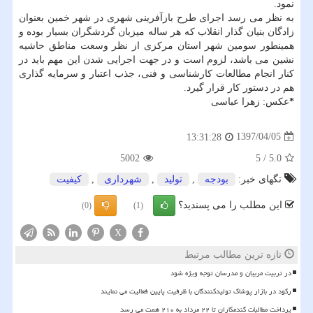
نمود.
به نظر می رسد اجرای طرح بازآفرینی شهری در شهر خمین بعنوان
زادگان بنیان گذار انقلاب كه هر ساله میزبان گردشگران بسیار بوده و
همینطور سومین شهر استان مركزی از نظر وسعت مناطق حاشیه
نشین می باشد، لزوم است و در جهت اجرایی شدن این مهم باید در
كنار انجام مطالعات كارشناسی و فنی، جذب اعتبار و سرمایه گذاری
هم در دستور كار قرار گیرد.
*
عكس: زهرا عباسی
1397/04/05
13:31:28
5002
5
/
5.0
تگهای خبر:
بودجه
,
تولید
,
شهرداری
,
كیفیت
این مطلب را می پسندید؟
(0)
(1)
X
تازه ترین مطالب مرتبط
در تربیت مربیان و مدرسان توجه ویژه شود
رکود در بازار پوشاک تولیدکنندگان با ظرفیت پایین فعالیت می نمایند
پرداخت مطالبات گندمکاران تا ۲۲ مرداد به ۲۱۰ همت می رسد