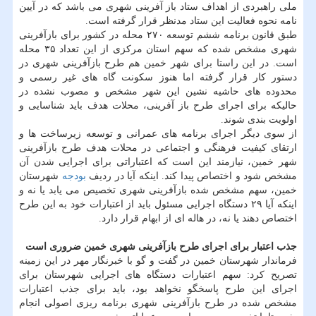
ملی راهبردی از اهداف ستاد باز آفرینی شهری می باشد كه در آیین
نامه نحوه فعالیت این ستاد مدنظر قرار گرفته است.
طبق قانون برنامه ششم توسعه ۲۷۰ محله در كشور برای بازآفرینی
شهری مشخص شده كه سهم استان مركزی از این تعداد ۳۵ محله
است. در این راستا برای شهر خمین هم طرح بازآفرینی شهری در
دستور كار قرار گرفته اما هنوز سكونت گاه های غیر رسمی و
محدوده های حاشیه نشین این شهر مشخص و مصوب نشده در
حالیكه برای اجرای طرح باز آفرینی، محلات هدف باید شناسایی و
اولویت بندی شوند.
از سوی دیگر اجرای برنامه های عمرانی و توسعه زیرساخت ها و
ارتقای كیفیت فرهنگی و اجتماعی در محلات هدف طرح بازآفرینی
شهر خمین، نیازمند این است كه اعتباراتی برای اجرایی شدن آن
مشخص شود و اختصاص پیدا كند. اینكه آیا در ردیف
بودجه
شهرستان
خمین، سهم مشخص شده بازآفرینی شهری تخصیص می یابد یا نه و
اینكه آیا ۲۹ دستگاه اجرایی مسئول باید از اعتبارات خود به این طرح
اختصاص دهند یا نه، در هاله ای از ابهام قرار دارد.
جذب اعتبار برای اجرای طرح بازآفرینی شهری خمین ضروری است
فرماندار شهرستان خمین در گفت و گو با خبرنگار مهر در این زمینه
تصریح كرد: سهم اعتبارات دستگاه های اجرایی شهرستان برای
اجرای این طرح پاسخگو نخواهد بود، باید برای جذب اعتبارات
مشخص شده در طرح بازآفرینی شهری برنامه ریزی اصولی انجام