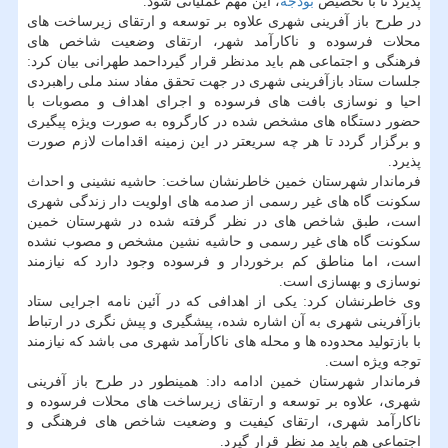
پذیرد تا با تخصیص
بودجه
، این مهم عملیاتی شود.
در طرح باز آفرینی شهری علاوه بر توسعه و ارتقای زیرساخت های
محلات فرسوده و ناكارآمد شهر، ارتقای وضعیت شاخص های
فرهنگی و اجتماعی هم باید مدنظر قرار گیرداحمد طهرانی بیان كرد:
جلسات ستاد بازآفرینی شهری در جهت تحقق مفاد سند ملی راهبردی
احیا و نوسازی بافت های فرسوده و اجرای اهداف و مصوبات با
حضور دستگاه های مشخص شده در كارگروه به صورت ویژه پیگیری
و برگزار گردد تا هر چه سریعتر در این زمینه اقدامات لازم صورت
پذیرد.
فرماندار شهرستان خمین خاطرنشان ساخت: حاشیه نشینی و احداث
سكونت گاه های غیر رسمی از صدمه های اولویت دار زندگی شهری
است، طبق شاخص های در نظر گرفته شده در شهرستان خمین
سكونت گاه های غیر رسمی و حاشیه نشین مشخص و مصوب نشده
است، اما مناطق كم برخوردار و فرسوده وجود دارد كه نیازمند
نوسازی و بهسازی است.
وی خاطرنشان كرد: یكی از اهدافی كه در آئین نامه اجرایی ستاد
بازآفرینی شهری به آن اشاره شده، پیشگیری و پیش نگری در ارتباط
با بازتولید محدوده ها و محله های ناكارآمد شهری می باشد كه نیازمند
توجه ویژه است.
فرماندار شهرستان خمین ادامه داد: همینطور در طرح باز آفرینی
شهری، علاوه بر توسعه و ارتقای زیرساخت های محلات فرسوده و
ناكارآمد شهری، ارتقای كیفیت و وضعیت شاخص های فرهنگی و
اجتماعی هم باید مد نظر قرار گیرد.