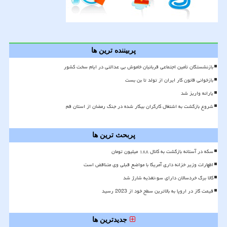
پربیننده ترین ها
بازنشستگان تأمین اجتماعی قربانیان خاموش بی عدالتی در ایام سخت کشور
بازخوانی قانون کار ایران از تولد تا بن بست
یارانه واریز شد
شروع بازگشت به اشتغال کارگران بیکار شده در جنگ رمضان از استان قم
پربحث ترین ها
سکه در آستانه بازگشت به کانال ۱۸۸ میلیون تومان
اظهارات وزیر خزانه داری آمریکا با مواضع قبلی وی متناقض است
کالا برگ خردسالان دارای سوءتغذیه شارژ شد
قیمت گاز در اروپا به بالاترین سطح خود از 2023 رسید
جدیدترین ها