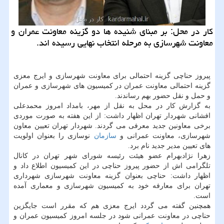
كار در محل: بر مبنای شنیده ها دو گزینه معاونت عمران و
معاونت شهرسازی به مرحله انتخاب نهایی رسیده اند.
پیروز حناچی گزینه احتمالی برای معاونت شهرسازی و ایرج معزی
گزینه احتمالی معاونت عمران در كمیسیون های شهرسازی و عمران
و حمل و نقل حضور بهم رساندند.
به گزارش كار در محل به نقل از مهر، بامداد امروز محمدعلی
افشانی شهردار تهران اظهار داشت: از این هفته به صورت موردی
برخی معاونین جدید معرفی می گردند. شهردار تهران تعیین معاون
شهرسازی، معاونت عمرانی و
سازمان
نوسازی را بعنوان اولویت
های تعیین مدیر جدید نام برد.
زهرا نژادبهرام عضو هیئت رئیسه شورای شهر تهران در كانال
تلگرامی اش از حضور پیروز حناچی در این كمیسیون اطلاع داد و
اظهار داشت: حناچی بعنوان گزینه معاونت شهرسازی شهرداری
تهران برای معارفه خود به كمیسیون شهرسازی و معماری آمده
است.
همچنین گفته می گردد ایرج معزی هم كه مقرر است جایگزین
حناچی در معاونت عمرانی شود در جلسه امروز كمیسیون عمران و