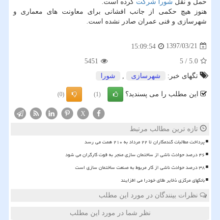
حمل و نقل
شورا
شركت
كرده است.
هنوز هیچ حكمی از جانب افشانی برای معاونت های معماری و
شهرسازی و فنی عمران صادر نشده است.
1397/03/21
15:09:54
5451
5
/
5.0
تگهای خبر:
شهرسازی
,
شورا
این مطلب را می پسندید؟
(0)
(1)
X
تازه ترین مطالب مرتبط
پرداخت مطالبات گندمکاران تا ۲۲ مرداد به ۲۱۰ همت می رسد
۴۶ درصد حوادث ناشی از ساختمان سازی منجر به فوت کارگران می شود
۳۸ درصد حوادث ناشی از کار مربوط به صنعت ساختمان سازی است
بانکهای مرکزی ذخایر طلای خودرا می افزایند
نظرات بینندگان در مورد این مطلب
نظر شما در مورد این مطلب